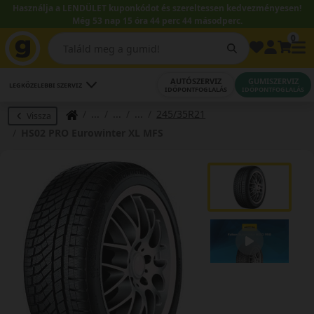
Használja a LENDÜLET kuponkódot és szereltessen kedvezményesen!
Még 53 nap 15 óra 44 perc 43 másodperc.
0
AUTÓSZERVIZ
GUMISZERVIZ
LEGKÖZELEBBI SZERVIZ
IDŐPONTFOGLALÁS
IDŐPONTFOGLALÁS
245/35R21
Vissza
HS02 PRO Eurowinter XL MFS