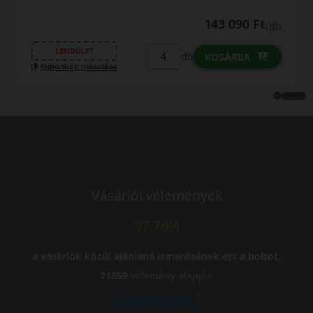
122 690 Ft
/db
LENDÜLET
db
KOSÁRBA
Kuponkód másolása
Vásárlói vélemények
97.76%
a vásárlók közül ajánlaná ismerősének ezt a boltot.
21659
vélemény alapján