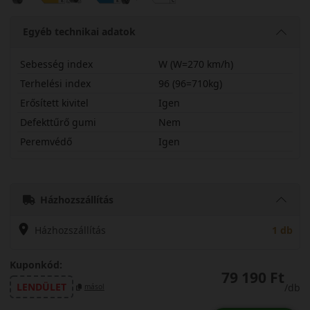
Egyéb technikai adatok
Sebesség index
W (W=270 km/h)
Terhelési index
96 (96=710kg)
Erősített kivitel
Igen
Defekttűrő gumi
Nem
Peremvédő
Igen
24535R21WHS02PX
Házhozszállítás
Házhozszállítás
1 db
Kuponkód:
79 190 Ft
LENDÜLET
/db
másol