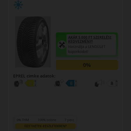
AKÁR 5.000 FT SZERELÉSI
KEDVEZMÉNY!
Használja a LENDÜLET
kuponkódot!
0%
EPREL cimke adatok:
0% THM
100% online
7 perc
FIZETHETEK RÉSZLETEKBEN?