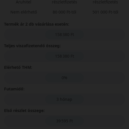
Áruhitel
részletfizetés
részletfizetés
Nem elérhető
80 000 Ft-tól
501 000 Ft-tól
Termék ár 2 db vásárlása esetén:
158 380 Ft
Teljes viszafizetendő összeg:
158 380 Ft
Elérhető THM:
0%
Futamidő:
3 hónap
Első részlet összege:
39 595 Ft