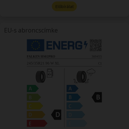
Előbírálat
EU-s abroncscímke