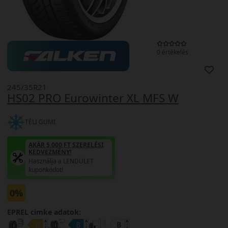
0 értékelés
245/35R21
HS02 PRO Eurowinter XL MFS W
TÉLI GUMI
AKÁR 5.000 FT SZERELÉSI
KEDVEZMÉNY!
Használja a LENDÜLET
kuponkódot!
0%
EPREL cimke adatok: