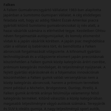
Falken
A Falken Gumiabroncsgyártó Vállalatot 1983-ban alapította
Japánban a Sumitomo Gumiipari Vállalat. A cég elsődleges
feladata volt, hogy az addig főként Észak-Amerikai piacra
gyártott kitűnő Sumitomo gumiabroncsokat új név alatt, a
hazai vásárlók számára is elérhetővé tegye. Kezdetben Ohtsu
néven forgalmazták autógumiijaikat, és komoly elismerést
vívtak ki a japán vásárlók körében. A japán piac meghódítása
után a vállalat új babérokra tört, és beindította a Falken
abroncsok forgalmazását világszerte. A kifinomult gyártási
technológiának és a világszerte elismert japán precizitásnak
köszönhetően a Falken gumik közép kategóriás árért cserébe,
prémium kategóriás minőséget, és teljesítményt nyújtanak. A
fejlett gyártási eljárásoknak és a folyamatos innovációnak
köszönhetően a Falken gumik valódi versenytársai nem a
közép kategóriás abroncsok, hanem a prémium termékek
(mint például a Michelin, Bridgestone, Dunlop, Pirelli). A
Falken gumik ár/érték aránya felülmúlja valamennyi felső
kategóriás terméket. Kitűnő választás a közép kategóriában
magasabb teljesítményre vágyó autósok számára. Terepjárók
és SUV-k ideális gumija. A nagy teljesítményű sport autók,