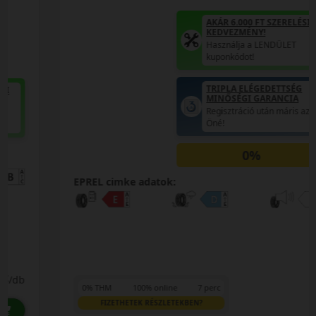
AKÁR 6.000 FT SZERELÉSI
KEDVEZMÉNY!
Használja a LENDÜLET
kuponkódot!
TRIPLA ELÉGEDETTSÉG
MINŐSÉGI GARANCIA
Regisztráció után máris az
Öné!
0%
EPREL cimke adatok:
0% THM
100% online
7 perc
FIZETHETEK RÉSZLETEKBEN?