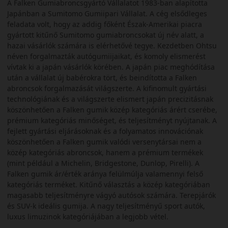
A Falken Gumiabroncsgyártó Vállalatot 1983-ban alapította
Japánban a Sumitomo Gumiipari Vállalat. A cég elsődleges
feladata volt, hogy az addig főként Észak-Amerikai piacra
gyártott kitűnő Sumitomo gumiabroncsokat új név alatt, a
hazai vásárlók számára is elérhetővé tegye. Kezdetben Ohtsu
néven forgalmazták autógumiijaikat, és komoly elismerést
vívtak ki a japán vásárlók körében. A japán piac meghódítása
után a vállalat új babérokra tört, és beindította a Falken
abroncsok forgalmazását világszerte. A kifinomult gyártási
technológiának és a világszerte elismert japán precizitásnak
köszönhetően a Falken gumik közép kategóriás árért cserébe,
prémium kategóriás minőséget, és teljesítményt nyújtanak. A
fejlett gyártási eljárásoknak és a folyamatos innovációnak
köszönhetően a Falken gumik valódi versenytársai nem a
közép kategóriás abroncsok, hanem a prémium termékek
(mint például a Michelin, Bridgestone, Dunlop, Pirelli). A
Falken gumik ár/érték aránya felülmúlja valamennyi felső
kategóriás terméket. Kitűnő választás a közép kategóriában
magasabb teljesítményre vágyó autósok számára. Terepjárók
és SUV-k ideális gumija. A nagy teljesítményű sport autók,
luxus limuzinok kategóriájában a legjobb vétel.