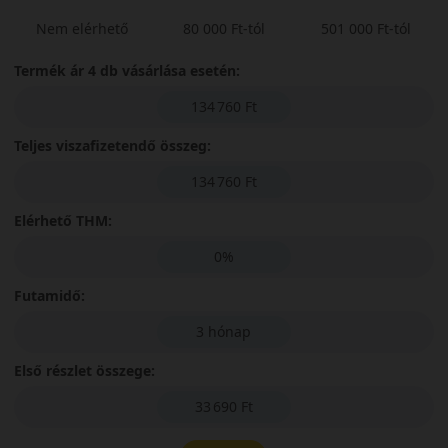
Nem elérhető
80 000 Ft-tól
501 000 Ft-tól
Termék ár 4 db vásárlása esetén:
134 760 Ft
Teljes viszafizetendő összeg:
134 760 Ft
Elérhető THM:
0%
Futamidő:
3 hónap
Első részlet összege:
33 690 Ft