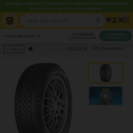
Használja a LENDÜLET kuponkódot és szereltessen kedvezményesen!
Még 54 nap 09 óra 35 perc 47 másodperc.
0
AUTÓSZERVIZ
GUMISZERVIZ
LEGKÖZELEBBI SZERVIZ
IDŐPONTFOGLALÁS
IDŐPONTFOGLALÁS
195/60R16
S02 Eurowinter
Vissza