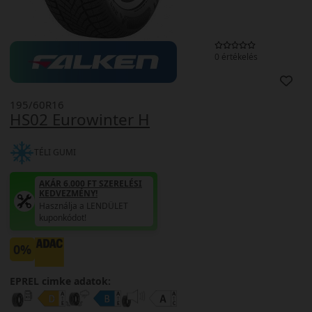
0 értékelés
195/60R16
HS02 Eurowinter H
TÉLI GUMI
AKÁR 6.000 FT SZERELÉSI
KEDVEZMÉNY!
Használja a LENDÜLET
kuponkódot!
0%
EPREL cimke adatok: