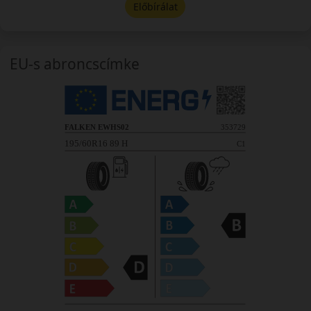
Előbírálat
EU-s abroncscímke