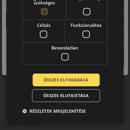
szükséges
Komfort és zajszint
Az optimalizált blokkelrendezés halk futást eredményez, a
rezgések mérséklése pedig kényelmesebb vezetést biztosít
Célzás
Funkcionalitás
hosszabb távon is.
Felhasználási ajánlás
Besorolatlan
A Falken HS02 Eurowinter ideális választás azoknak a
mindennapi autósoknak, akik biztonságos és megbízható téli
abroncsot keresnek városi és autópályás közlekedéshez.
Fő előnyök röviden:
ÖSSZES ELFOGADÁSA
• Irányított V-alakú futófelület
• Megbízható havas és jeges tapadás
ÖSSZES ELUTASÍTÁSA
• Aquaplaning elleni védelem
RÉSZLETEK MEGJELENÍTÉSE
• Csendes, komfortos futás
• 3PMSF minősítés