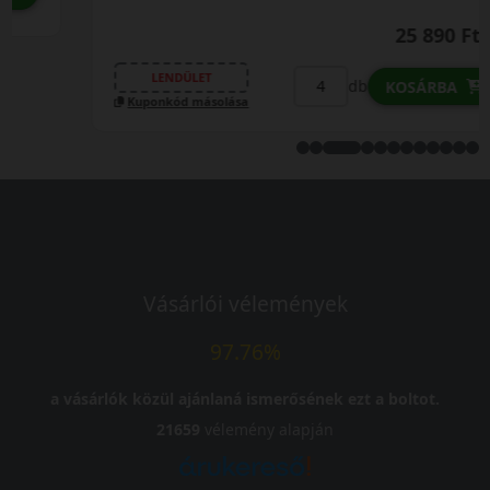
25 890 Ft
/db
LENDÜLET
db
KOSÁRBA
Kuponkód másolása
Vásárlói vélemények
97.76%
a vásárlók közül ajánlaná ismerősének ezt a boltot.
21659
vélemény alapján