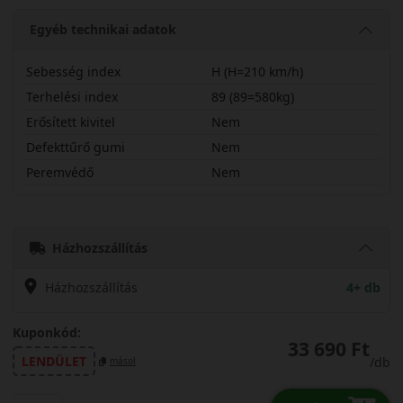
Egyéb technikai adatok
Sebesség index
H (H=210 km/h)
Terhelési index
89 (89=580kg)
Erősített kivitel
Nem
Defekttűrő gumi
Nem
Peremvédő
Nem
19560R16HHS02
Házhozszállítás
Házhozszállítás
4+ db
Kuponkód:
33 690 Ft
LENDÜLET
/db
másol