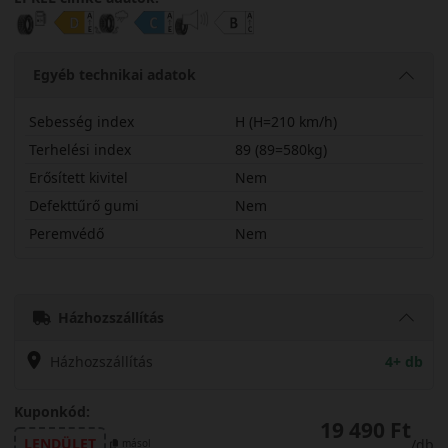
Egyéb technikai adatok
Sebesség index
H (H=210 km/h)
Terhelési index
89 (89=580kg)
Erősített kivitel
Nem
Defekttűrő gumi
Nem
Peremvédő
Nem
19560R16HTW401
Házhozszállítás
Házhozszállítás
4+ db
Kuponkód:
19 490 Ft
LENDÜLET
/db
másol