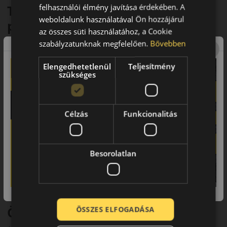
felhasználói élmény javítása érdekében. A
Triangle Tripla Elégedettségi
weboldalunk használatával Ön hozzájárul
program
az összes süti használatához, a Cookie
Minőségi Garancia
szabályzatunknak megfelelően.
Bővebben
15 napos és legfeljebb 1000 km-es vezetési élmény
garancia
Elengedhetetlenül
Teljesítmény
szükséges
Véletlenül bekövetkező sérülésekre vonatkozó élettartam
garancia
Fő előnyök röviden:
Célzás
Funkcionalitás
• Megbízható havas és jeges tapadás
• Irányított futófelület
Besorolatlan
• Aquaplaning elleni védelem
• Kiegyensúlyozott zajszint
• 3PMSF minősítés
Összegzés
ÖSSZES ELFOGADÁSA