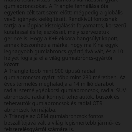
gumiabroncsokat. A Triangle fennállása óta
egyetlen célt tart szem előtt: mégpedig a globális
vevői igények kielégítését. Rendkívül fontosnak
tartja a világpiac kiszolgálását folyamatos, korszerű
kutatással és fejlesztéssel, mely szervezetük
gerince is. Hogy a K+F ekkora hangsúlyt kapott,
annak köszönheti a márka, hogy ma Kína egyik
legnagyobb gumiabroncs-gyártójává vált, és a 10.
helyet foglalja el a világ gumiabroncs-gyártói
között.
A Triangle több mint 900 típusú radial
gumiabroncsot gyárt, több mint 280 méretben. Az
éves termelés meghaladja a 14 millió darabot
radial személygépkocsi-gumiabroncsok, radial SUV-
abroncsok, radial könnyű teherautók, buszok és
teherautók gumiabroncsok és radial OTR
abroncsok formájába.
A Triangle az OEM gumiabroncsok fontos
beszállítójává vált a világ legismertebb jármű- és
felszerelésgyártói számára is.