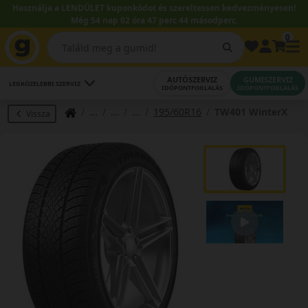
Használja a LENDÜLET kuponkódot és szereltessen kedvezményesen!
Még 54 nap 02 óra 47 perc 43 másodperc.
0
AUTÓSZERVIZ
GUMISZERVIZ
LEGKÖZELEBBI SZERVIZ
IDŐPONTFOGLALÁS
IDŐPONTFOGLALÁS
195/60R16
TW401 WinterX
Vissza