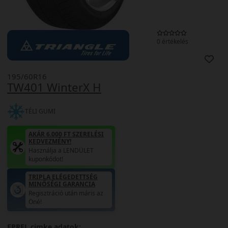
0 értékelés
195/60R16
TW401 WinterX H
TÉLI GUMI
AKÁR 6.000 FT SZERELÉSI
KEDVEZMÉNY!
Használja a LENDÜLET
kuponkódot!
TRIPLA ELÉGEDETTSÉG
MINŐSÉGI GARANCIA
Regisztráció után máris az
Öné!
EPREL cimke adatok: