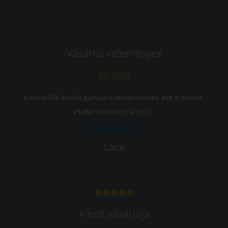
Vásárlói vélemények
97.76%
a vásárlók közül ajánlaná ismerősének ezt a boltot.
21659
vélemény alapján
Laca
-
A bolt vásárlója