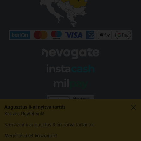
Augusztus 8-ai nyitva tartás
Kedves Ügyfeleink!
Szervizeink augusztus 8-án zárva tartanak.
Megértésüket köszönjük!