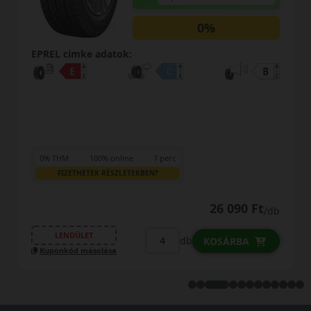
0%
EPREL cimke adatok:
0% THM
100% online
7 perc
FIZETHETEK RÉSZLETEKBEN?
26 090 Ft
/db
LENDÜLET
db
KOSÁRBA
Kuponkód másolása