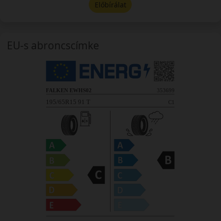
Előbírálat
EU-s abroncscímke