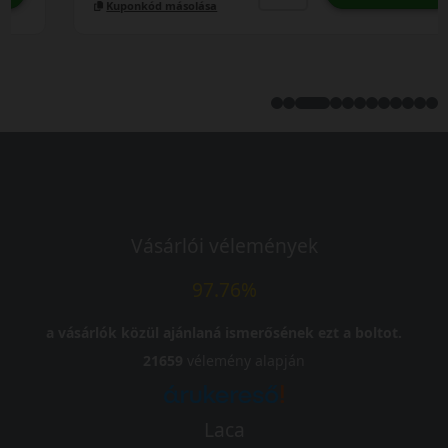
Kuponkód másolása
Vásárlói vélemények
97.76%
a vásárlók közül ajánlaná ismerősének ezt a boltot.
21659
vélemény alapján
Laca