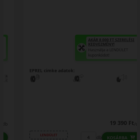
AKÁR 8.000 FT SZERELÉSI
KEDVEZMÉNY!
Használja a LENDÜLET
kuponkódot!
EPREL cimke adatok:
19 390 Ft
/db
LENDÜLET
db
KOSÁRBA