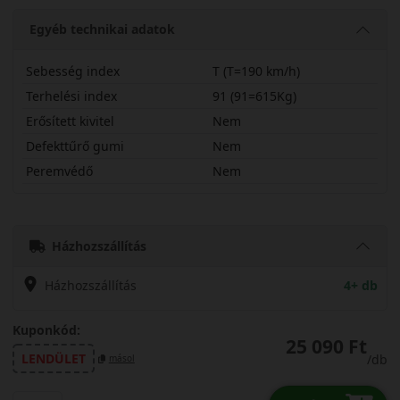
Egyéb technikai adatok
Sebesség index
T (T=190 km/h)
Terhelési index
91 (91=615Kg)
Erősített kivitel
Nem
Defekttűrő gumi
Nem
Peremvédő
Nem
19565R15THS02
Házhozszállítás
Házhozszállítás
4+ db
Kuponkód:
25 090 Ft
LENDÜLET
/db
másol