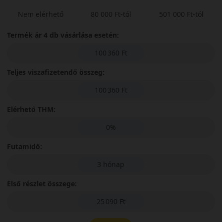
Nem elérhető
80 000 Ft-tól
501 000 Ft-tól
Termék ár 4 db vásárlása esetén:
100 360 Ft
Teljes viszafizetendő összeg:
100 360 Ft
Elérhető THM:
0%
Futamidő:
3 hónap
Első részlet összege:
25 090 Ft