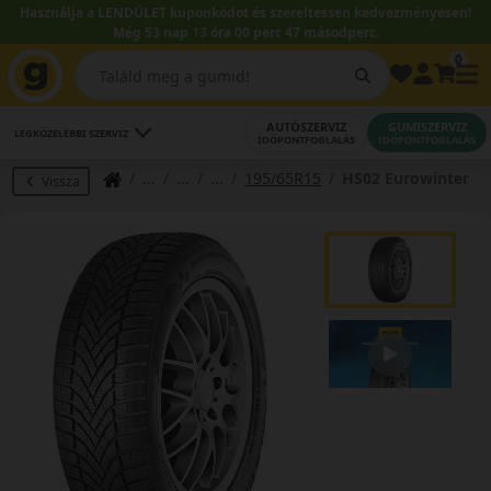
Használja a LENDÜLET kuponkódot és szereltessen kedvezményesen!
Még 53 nap 13 óra 00 perc 46 másodperc.
0
AUTÓSZERVIZ
GUMISZERVIZ
LEGKÖZELEBBI SZERVIZ
IDŐPONTFOGLALÁS
IDŐPONTFOGLALÁS
195/65R15
HS02 Eurowinter
Vissza