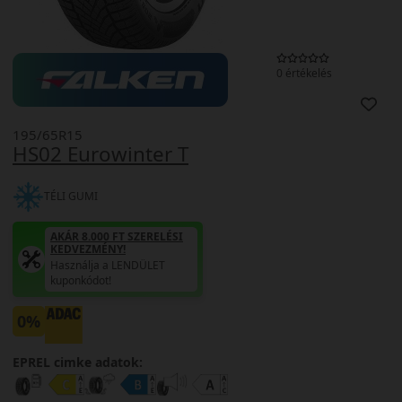
0 értékelés
195/65R15
HS02 Eurowinter T
TÉLI GUMI
AKÁR 8.000 FT SZERELÉSI
KEDVEZMÉNY!
Használja a LENDÜLET
kuponkódot!
0%
EPREL cimke adatok: