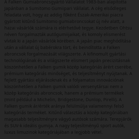
A Falken Gumiabroncsgyártó Vállalatot 1983-ban alapította
Japánban a Sumitomo Gumiipari Vállalat. A cég elsődleges
feladata volt, hogy az addig főként Észak-Amerikai piacra
gyártott kitűnő Sumitomo gumiabroncsokat új név alatt, a
hazai vásárlók számára is elérhetővé tegye. Kezdetben Ohtsu
néven forgalmazták autógumiijaikat, és komoly elismerést
vívtak ki a japán vásárlók körében. A japán piac meghódítása
után a vállalat új babérokra tört, és beindította a Falken
abroncsok forgalmazását világszerte. A kifinomult gyártási
technológiának és a világszerte elismert japán precizitásnak
köszönhetően a Falken gumik közép kategóriás árért cserébe,
prémium kategóriás minőséget, és teljesítményt nyújtanak. A
fejlett gyártási eljárásoknak és a folyamatos innovációnak
köszönhetően a Falken gumik valódi versenytársai nem a
közép kategóriás abroncsok, hanem a prémium termékek
(mint például a Michelin, Bridgestone, Dunlop, Pirelli). A
Falken gumik ár/érték aránya felülmúlja valamennyi felső
kategóriás terméket. Kitűnő választás a közép kategóriában
magasabb teljesítményre vágyó autósok számára. Terepjárók
és SUV-k ideális gumija. A nagy teljesítményű sport autók,
luxus limuzinok kategóriájában a legjobb vétel.