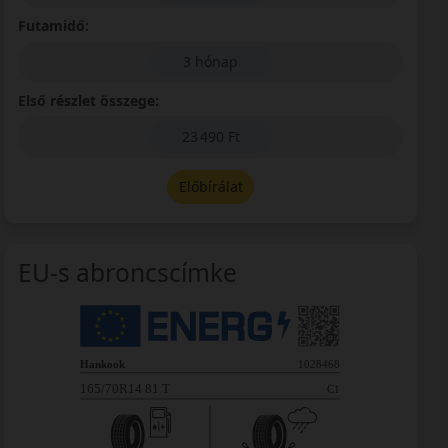
Futamidő:
3 hónap
Első részlet összege:
23 490 Ft
Előbírálat
EU-s abroncscímke