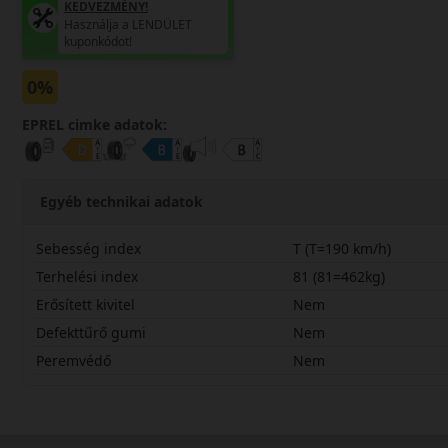
KEDVEZMÉNY!
Használja a LENDÜLET
kuponkódot!
0%
EPREL cimke adatok:
Egyéb technikai adatok
Sebesség index
T (T=190 km/h)
Terhelési index
81 (81=462kg)
Erősített kivitel
Nem
Defekttűrő gumi
Nem
Peremvédő
Nem
16570R14TW462C