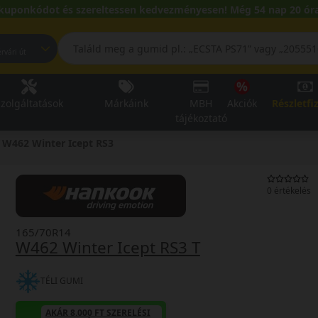
kuponkódot és szereltessen kedvezményesen! Még 54 nap 20 óra
pest, Fehérvári út
zolgáltatások
Márkáink
MBH
Akciók
Részletfi
tájékoztató
W462 Winter Icept RS3
0 értékelés
165/70R14
W462 Winter Icept RS3 T
TÉLI GUMI
AKÁR 8.000 FT SZERELÉSI