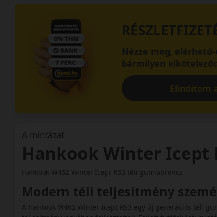
RÉSZLETFIZET
Nézze meg, elérhető-e
bármilyen elköteleződ
Elindítom a
A mintázat
Hankook Winter Icept
Hankook W462 Winter Icept RS3 téli gumiabroncs
Modern téli teljesítmény szem
A Hankook W462 Winter Icept RS3 egy új generációs téli gu