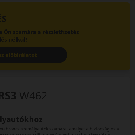
ÉS
 Ön számára a részletfizetés
és nélkül!
z előbírálatot
 RS3
W462
élyautókhoz
miabroncs személyautók számára, amelyet a biztonság és a