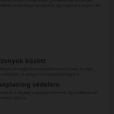
tázata és modern szilika alapú gumikeveréke biztosítja a
PMSF minősítéssel rendelkezik, így megfelel a szigorú téli
iszonyok között
d fékutat és megbízható tapadást biztosít havas és jeges
 stabilitást, és javítja a kormányozhatóságot is.
quaplaning védelem
izet és a latyakot a tapadási felületről, így csökkentve az
 nedves úton is.