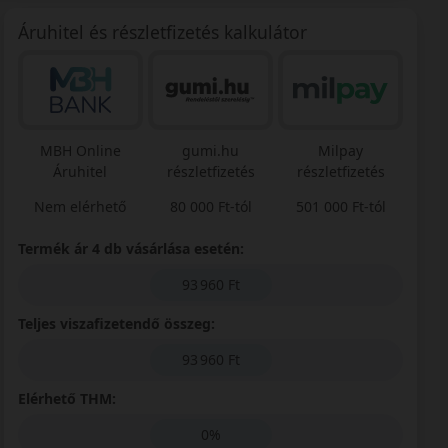
Áruhitel és részletfizetés kalkulátor
MBH Online
gumi.hu
Milpay
Áruhitel
részletfizetés
részletfizetés
Nem elérhető
80 000 Ft-tól
501 000 Ft-tól
Termék ár 4 db vásárlása esetén:
93 960 Ft
Teljes viszafizetendő összeg:
93 960 Ft
Elérhető THM:
0%