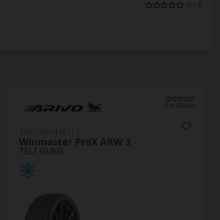
0 / 5
0 értékelés
165/70R14 (81) T
Winguard SnowG3 WH21
TÉLI GUMI