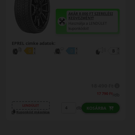
AKÁR 8.000 FT SZERELÉSI
KEDVEZMÉNY!
Használja a LENDÜLET
kuponkódot!
0%
EPREL cimke adatok:
0% THM
100% online
7 perc
FIZETHETEK RÉSZLETEKBEN?
20 890 Ft
/db
LENDÜLET
db
KOSÁRBA
Kuponkód másolása