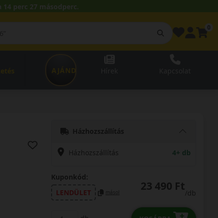
 14 perc 26 másodperc.
0
AJÁNDÉKUTALVÁNY
zetés
Hírek
Kapcsolat
Házhozszállítás
Házhozszállítás
4+ db
Kuponkód:
23 490 Ft
LENDÜLET
/db
másol