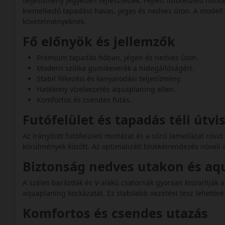
teljesítmény jegyében fejlesztettek. Fejlett futófelületi min
kiemelkedő tapadást havas, jeges és nedves úton. A modell 3
követelményeknek.
Fő előnyök és jellemzők
Prémium tapadás hóban, jégen és nedves úton.
Modern szilika gumikeverék a hidegállóságért.
Stabil fékezési és kanyarodási teljesítmény.
Hatékony vízelvezetés aquaplaning ellen.
Komfortos és csendes futás.
Futófelület és tapadás téli útv
Az irányított futófelületi mintázat és a sűrű lamellázat rövi
körülmények között. Az optimalizált blokkelrendezés növeli a
Biztonság nedves utakon és a
A széles barázdák és V-alakú csatornák gyorsan kiszorítják a v
aquaplaning kockázatát. Ez stabilabb vezetést tesz lehetővé
Komfortos és csendes utazás