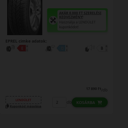
AKÁR 8.000 FT SZERELÉSI
KEDVEZMÉNY!
Használja a LENDÜLET
kuponkódot!
0%
EPREL cimke adatok:
0% THM
100% online
7 perc
FIZETHETEK RÉSZLETEKBEN?
21 390 Ft
21 090 Ft
/db
LENDÜLET
db
KOSÁRBA
Kuponkód másolása