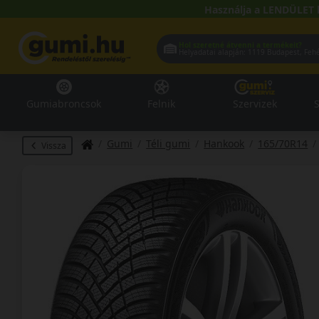
Használja a LENDÜLET 
Hol szeretné átvenni a termékeit?
Helyadatai alapján:
1119 Buda
Gumiabroncsok
Felnik
Szervizek
S
Gumi
Téli gumi
Hankook
165/70R14
Vissza