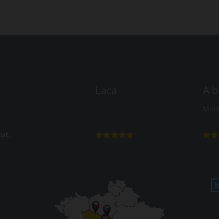
Laca
A b
-
Mind
ot.