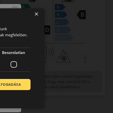
×
lunk
nak megfelelően.
Besorolatlan
Figyelem a feltüntetett címke adatok tájékoztató
jellegűek. Előfordulhat, hogy még a korábbi EU-s
ELFOGADÁSA
címkével ellátott abroncs kerül kiszállításra.