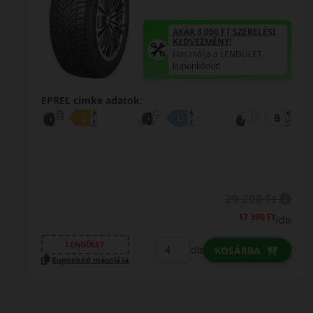
Használja a LENDÜLET
kuponkódot!
0%
EPREL cimke adatok:
0% THM
100% online
7 perc
FIZETHETEK RÉSZLETEKBEN?
20 290 Ft
/db
LENDÜLET
db
KOSÁRBA
Kuponkód másolása