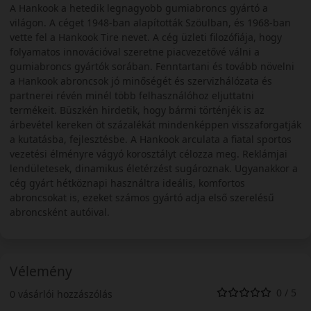
A Hankook a hetedik legnagyobb gumiabroncs gyártó a
világon. A céget 1948-ban alapították Szöulban, és 1968-ban
vette fel a Hankook Tire nevet. A cég üzleti filozófiája, hogy
folyamatos innovációval szeretne piacvezetővé válni a
gumiabroncs gyártók sorában. Fenntartani és tovább növelni
a Hankook abroncsok jó minőségét és szervizhálózata és
partnerei révén minél több felhasználóhoz eljuttatni
termékeit. Büszkén hirdetik, hogy bármi történjék is az
árbevétel kereken öt százalékát mindenképpen visszaforgatják
a kutatásba, fejlesztésbe. A Hankook arculata a fiatal sportos
vezetési élményre vágyó korosztályt célozza meg. Reklámjai
lendületesek, dinamikus életérzést sugároznak. Ugyanakkor a
cég gyárt hétköznapi használtra ideális, komfortos
abroncsokat is, ezeket számos gyártó adja első szerelésű
abroncsként autóival.
Vélemény
0 / 5
0 vásárlói hozzászólás