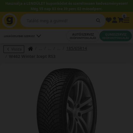
Használja a LENDÜLET kuponkódot és szereltessen kedvezményesen!
Még 55 nap 03 óra 39 perc 02 másodperc.
0
AUTÓSZERVIZ
GUMISZERVIZ
LEGKÖZELEBBI SZERVIZ
IDŐPONTFOGLALÁS
IDŐPONTFOGLALÁS
185/65R14
Vissza
W462 Winter Icept RS3