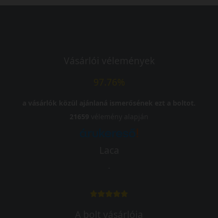
Vásárlói vélemények
97.76%
a vásárlók közül ajánlaná ismerősének ezt a boltot.
21659
vélemény alapján
Laca
-
A bolt vásárlója