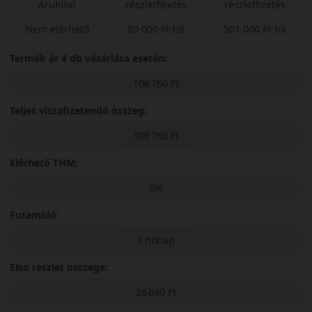
Áruhitel
részletfizetés
részletfizetés
Nem elérhető
80 000 Ft-tól
501 000 Ft-tól
Termék ár 4 db vásárlása esetén:
106 760 Ft
Teljes viszafizetendő összeg:
106 760 Ft
Elérhető THM:
0%
Futamidő:
3 hónap
Első részlet összege:
26 690 Ft