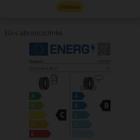
Előbírálat
EU-s abroncscímke