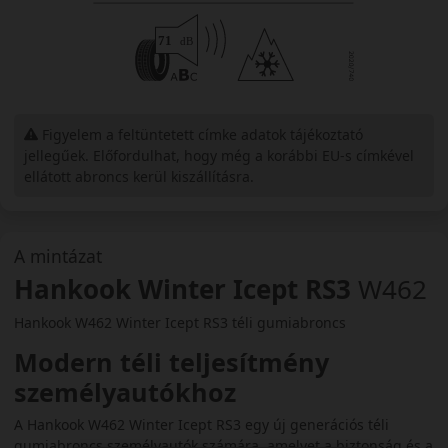
Figyelem a feltüntetett címke adatok tájékoztató
jellegűek. Előfordulhat, hogy még a korábbi EU-s címkével
ellátott abroncs kerül kiszállításra.
A mintázat
Hankook Winter Icept RS3
W462
Hankook W462 Winter Icept RS3 téli gumiabroncs
Modern téli teljesítmény
személyautókhoz
A Hankook W462 Winter Icept RS3 egy új generációs téli
gumiabroncs személyautók számára, amelyet a biztonság és a