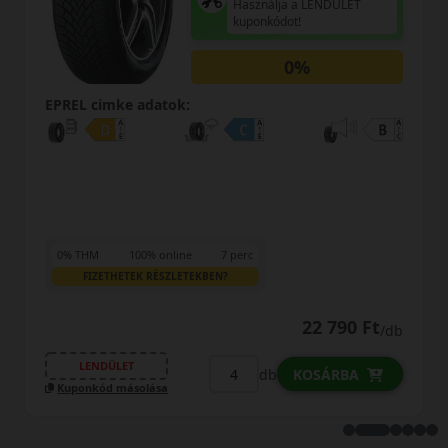
AKÁR 8.000 FT SZERELÉSI
KEDVEZMÉNY!
Használja a LENDÜLET
kuponkódot!
EPREL cimke adatok:
23 190 Ft
/db
LENDÜLET
db
KOSÁRBA
Kuponkód másolása