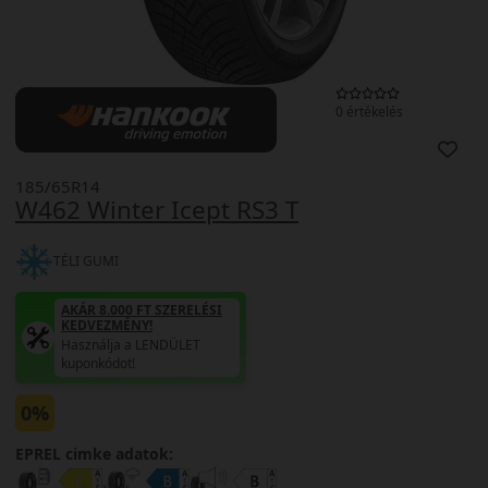
0 értékelés
185/65R14
W462 Winter Icept RS3 T
TÉLI GUMI
AKÁR 8.000 FT SZERELÉSI
KEDVEZMÉNY!
Használja a LENDÜLET
kuponkódot!
0%
EPREL cimke adatok: