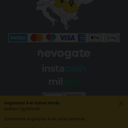
Augusztus 8-ai nyitva tartás
Kedves Ügyfeleink!
Szervizeink augusztus 8-án zárva tartanak.