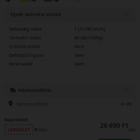
Egyéb technikai adatok
Sebesség index
T (T=190 km/h)
Terhelési index
86 (86=530kg)
Erősített kivitel
Nem
Defekttűrő gumi
Nem
Peremvédő
Nem
18565R14TW462
Házhozszállítás
Házhozszállítás
4+ db
Kuponkód:
26 690 Ft
LENDÜLET
/db
másol