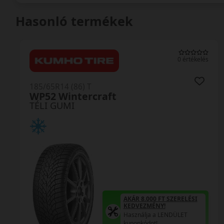
Hasonló termékek
0 értékelés
185/65R14 (86) T
Winguard SnowG3 WH21
TÉLI GUMI
AKÁR 8.000 FT SZERELÉSI
KEDVEZMÉNY!
Használja a LENDÜLET
kuponkódot!