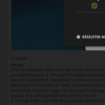
RÉSZLETEK M
A márka
Triangle
1976-os alapítása óta a Triangle márka 40 éves mú
gumiabroncsokat. A Triangle fennállása óta egyetl
igények kielégítését. Rendkívül fontosnak tartja a
kutatással és fejlesztéssel, mely szervezetük ger
köszönheti a márka, hogy ma Kína egyik legnagyo
foglalja el a világ gumiabroncs-gyártói között.
A Triangle több mint 900 típusú radial gumiabro