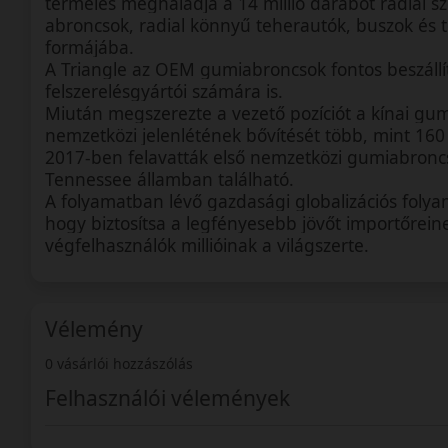
termelés meghaladja a 14 millió darabot radial 
abroncsok, radial könnyű teherautók, buszok és
formájába.
A Triangle az OEM gumiabroncsok fontos beszállít
felszerelésgyártói számára is.
Miután megszerezte a vezető pozíciót a kínai gum
nemzetközi jelenlétének bővítését több, mint 160
2017-ben felavatták első nemzetközi gumiabronc
Tennessee államban található.
A folyamatban lévő gazdasági globalizációs folyam
hogy biztosítsa a legfényesebb jövőt importőrein
végfelhasználók millióinak a világszerte.
Vélemény
0 vásárlói hozzászólás
Felhasználói vélemények