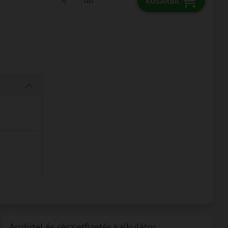
db
KOSÁRBA
Áruhitel és részletfizetés kalkulátor