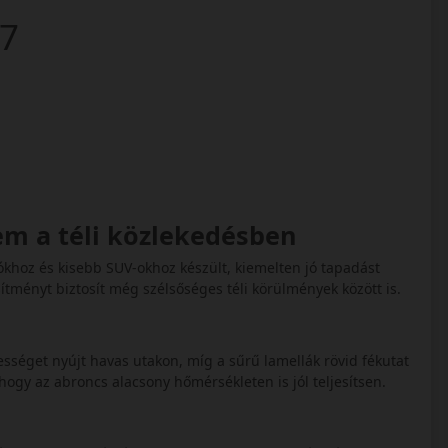
7
em a téli közlekedésben
ókhoz és kisebb SUV-okhoz készült, kiemelten jó tapadást
ítményt biztosít még szélsőséges téli körülmények között is.
sséget nyújt havas utakon, míg a sűrű lamellák rövid fékutat
hogy az abroncs alacsony hőmérsékleten is jól teljesítsen.