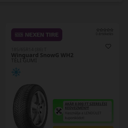
0 értékelés
185/65R14 (86) T
S943 Snowprox
TÉLI GUMI
AKÁR 8.000 FT SZERELÉSI
KEDVEZMÉNY!
Használja a LENDÜLET
kuponkódot!