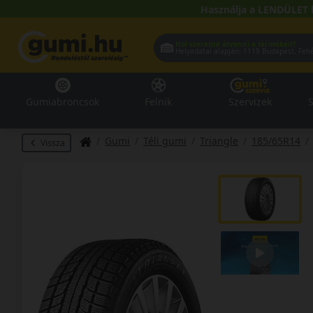
Használja a LENDÜLET 
Hol szeretné átvenni a termékeit?
Helyadatai alapján:
1119 Buda
Gumiabroncsok
Felnik
Szervizek
S
Gumi
Téli gumi
Triangle
185/65R14
Vissza