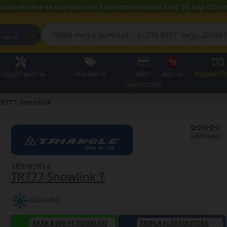
kuponkódot és szereltessen kedvezményesen! Még 55 nap 02 óra
pest, Fehérvári út
zolgáltatások
Márkáink
MBH
Akciók
Részletfi
tájékoztató
R777 Snowlink
0 értékelés
185/65R14
TR777 Snowlink T
TÉLI GUMI
AKÁR 8.000 FT SZERELÉSI
TRIPLA ELÉGEDETTSÉG