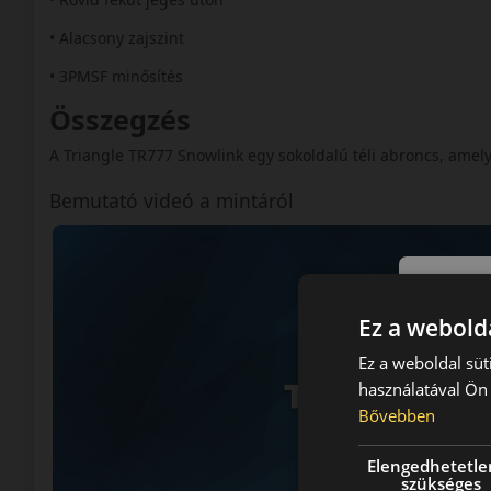
• Alacsony zajszint
• 3PMSF minősítés
Összegzés
A Triangle TR777 Snowlink egy sokoldalú téli abroncs, amely
Bemutató videó a mintáról
Ez a webolda
Ez a weboldal süt
használatával Ön 
Bővebben
Elengedhetetle
szükséges