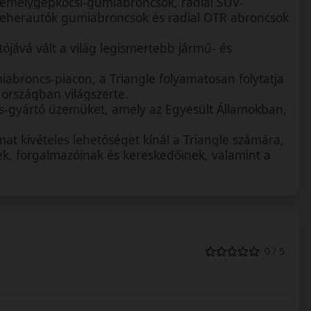
személygépkocsi-gumiabroncsok, radial SUV-
 teherautók gumiabroncsok és radial OTR abroncsok
ójává vált a világ legismertebb jármű- és
iabroncs-piacon, a Triangle folyamatosan folytatja
 országban világszerte.
s-gyártó üzemüket, amely az Egyesült Államokban,
at kivételes lehetőséget kínál a Triangle számára,
ek, forgalmazóinak és kereskedőinek, valamint a
0 / 5