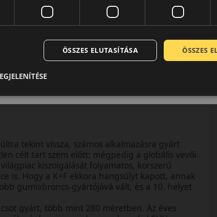
ÖSSZES ELUTASÍTÁSA
ÖSSZES 
EGJELENÍTÉSE
ltra tekint vissza, számos alkalmazásra gyárt
en célt tart szem előtt: mégpedig a globális vevői
 világpiac kiszolgálását folyamatos, korszerű
ince is. Hogy a K+F ekkora hangsúlyt kapott, annak
bb gumiabroncs-gyártójává vált, és a 10. helyet
ncsot gyárt, több mint 280 méretben. Az éves