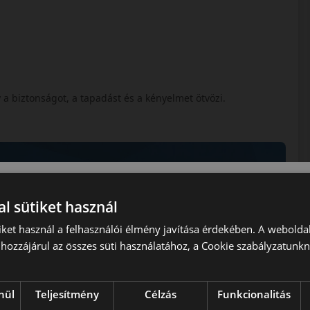
 a biztonságot, a tapadást és a kényelmet ötvözi.
l sütiket használ
iket használ a felhasználói élmény javítása érdekében. A webolda
hozzájárul az összes süti használatához, a Cookie szabályzatunk
nül
Teljesítmény
Célzás
Funkcionalitás