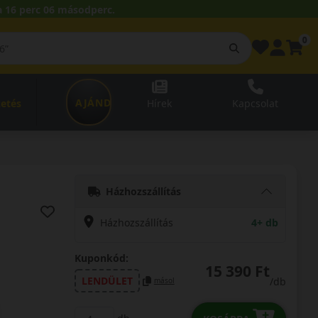
 16 perc 05 másodperc.
0
AJÁNDÉKUTALVÁNY
zetés
Hírek
Kapcsolat
Házhozszállítás
Házhozszállítás
4+ db
Kuponkód:
15 390 Ft
LENDÜLET
/db
másol