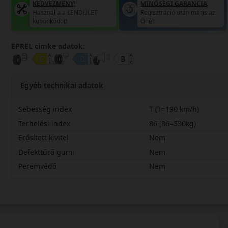
KEDVEZMÉNY!
MINŐSÉGI GARANCIA
Használja a LENDÜLET
Regisztráció után máris az
kuponkódot!
Öné!
EPREL cimke adatok:
Egyéb technikai adatok
Sebesség index
T (T=190 km/h)
Terhelési index
86 (86=530kg)
Erősített kivitel
Nem
Defekttűrő gumi
Nem
Peremvédő
Nem
18565R14TTR777