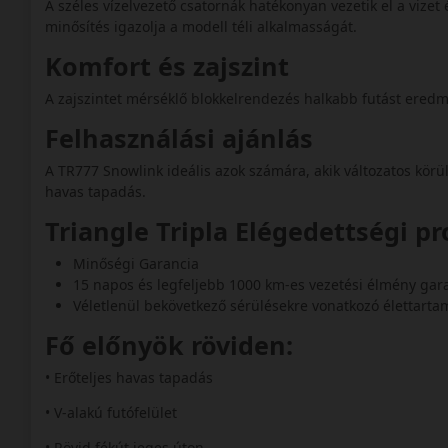
A széles vízelvezető csatornák hatékonyan vezetik el a vize
minősítés igazolja a modell téli alkalmasságát.
Komfort és zajszint
A zajszintet mérséklő blokkelrendezés halkabb futást ered
Felhasználási ajánlás
A TR777 Snowlink ideális azok számára, akik változatos kör
havas tapadás.
Triangle Tripla Elégedettségi p
Minőségi Garancia
15 napos és legfeljebb 1000 km-es vezetési élmény gar
Véletlenül bekövetkező sérülésekre vonatkozó élettart
Fő előnyök röviden:
• Erőteljes havas tapadás
• V-alakú futófelület
• Rövid fékút jeges úton