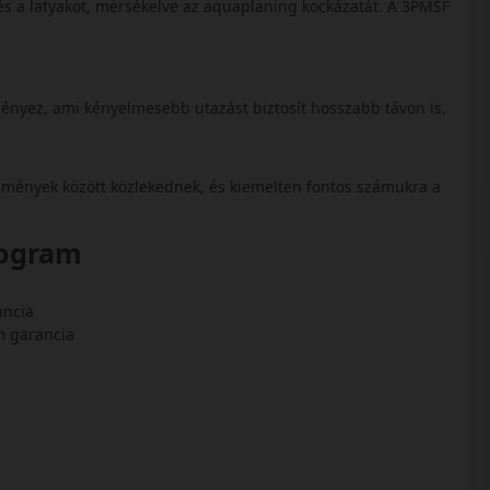
t és a latyakot, mérsékelve az aquaplaning kockázatát. A 3PMSF
ményez, ami kényelmesebb utazást biztosít hosszabb távon is.
ülmények között közlekednek, és kiemelten fontos számukra a
rogram
ancia
am garancia