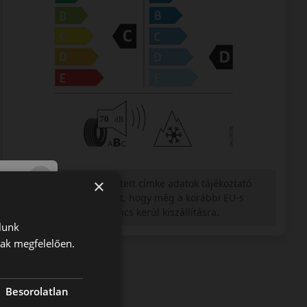
×
Figyelem a feltüntetett címke adatok tájékoztató
jellegűek. Előfordulhat, hogy még a korábbi EU-s
címkével ellátott abroncs kerül kiszállításra.
lunk
nak megfelelően.
Besorolatlan