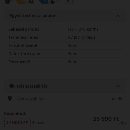
Egyéb technikai adatok
Sebesség index
H (H=210 km/h)
Terhelési index
87 (87=545kg)
Erősített kivitel
Nem
Defekttűrő gumi
Nem
Peremvédő
Nem
19555R16HW462
Házhozszállítás
Házhozszállítás
4+ db
Kuponkód:
35 990 Ft
LENDÜLET
/db
másol