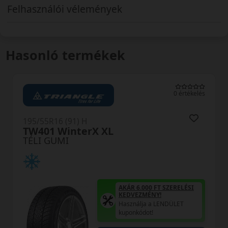
Felhasználói vélemények
Hasonló termékek
lés
0 értékelés
195/55R16 (87) H
NW211
TÉLI GUMI