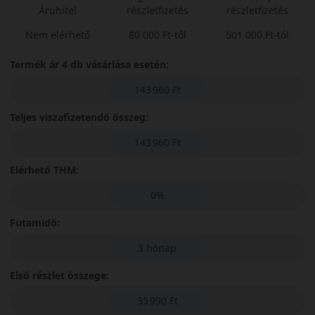
Áruhitel
részletfizetés
részletfizetés
Nem elérhető
80 000 Ft-tól
501 000 Ft-tól
Termék ár 4 db vásárlása esetén:
143 960 Ft
Teljes viszafizetendő összeg:
143 960 Ft
Elérhető THM:
0%
Futamidő:
3 hónap
Első részlet összege:
35 990 Ft