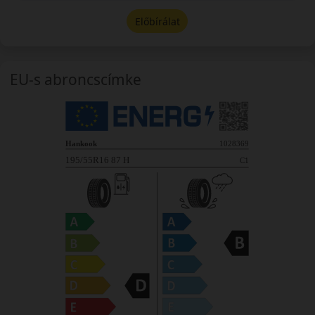
Előbírálat
EU-s abroncscímke