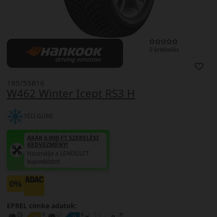
0 értékelés
195/55R16
W462 Winter Icept RS3 H
TÉLI GUMI
AKÁR 6.000 FT SZERELÉSI
KEDVEZMÉNY!
Használja a LENDÜLET
kuponkódot!
0%
EPREL cimke adatok: