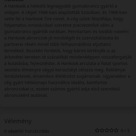
A Hankook a hetedik legnagyobb gumiabroncs gyártó a
világon. A céget 1948-ban alapították Szöulban, és 1968-ban
vette fel a Hankook Tire nevet. A cég üzleti filozófiája, hogy
folyamatos innovációval szeretne piacvezetővé válni a
gumiabroncs gyártók sorában. Fenntartani és tovább növelni
a Hankook abroncsok jó minőségét és szervizhálózata és
partnerei révén minél több felhasználóhoz eljuttatni
termékeit. Büszkén hirdetik, hogy bármi történjék is az
árbevétel kereken öt százalékát mindenképpen visszaforgatják
a kutatásba, fejlesztésbe. A Hankook arculata a fiatal sportos
vezetési élményre vágyó korosztályt célozza meg. Reklámjai
lendületesek, dinamikus életérzést sugároznak. Ugyanakkor a
cég gyárt hétköznapi használtra ideális, komfortos
abroncsokat is, ezeket számos gyártó adja első szerelésű
abroncsként autóival.
Vélemény
0 / 5
0 vásárlói hozzászólás