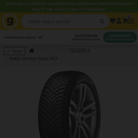
Használja a LENDÜLET kuponkódot és szereltessen kedvezményesen!
Még 53 nap 18 óra 10 perc 19 másodperc.
0
AUTÓSZERVIZ
GUMISZERVIZ
LEGKÖZELEBBI SZERVIZ
IDŐPONTFOGLALÁS
IDŐPONTFOGLALÁS
195/55R16
Vissza
W462 Winter Icept RS3