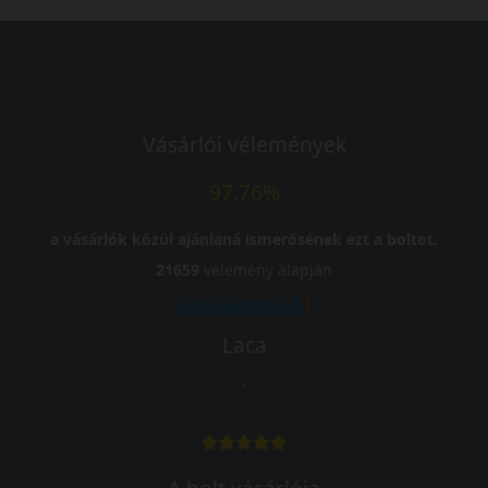
Vásárlói vélemények
97.76%
a vásárlók közül ajánlaná ismerősének ezt a boltot.
21659
vélemény alapján
Laca
-