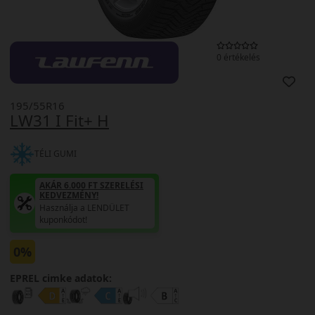
0 értékelés
195/55R16
LW31 I Fit+ H
TÉLI GUMI
AKÁR 6.000 FT SZERELÉSI
KEDVEZMÉNY!
Használja a LENDÜLET
kuponkódot!
0%
EPREL cimke adatok: