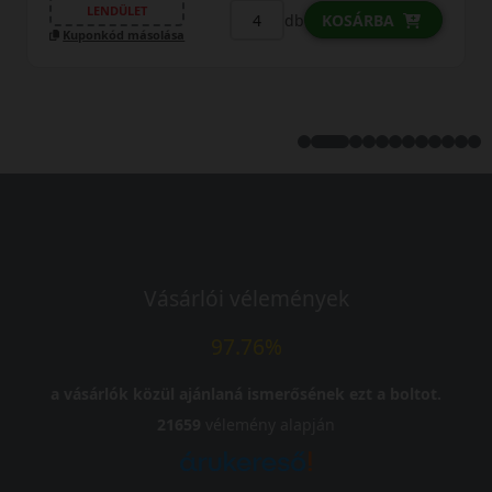
LENDÜLET
db
KOSÁRBA
Kuponkód másolása
Vásárlói vélemények
97.76%
a vásárlók közül ajánlaná ismerősének ezt a boltot.
21659
vélemény alapján