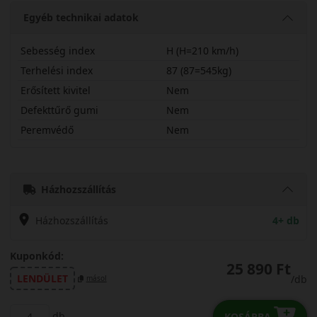
Egyéb technikai adatok
Sebesség index
H (H=210 km/h)
Terhelési index
87 (87=545kg)
Erősített kivitel
Nem
Defekttűrő gumi
Nem
Peremvédő
Nem
19555R16HLW31H
Házhozszállítás
Házhozszállítás
4+ db
Kuponkód:
25 890 Ft
LENDÜLET
/db
másol
db
KOSÁRBA