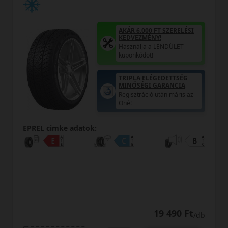
AKÁR 6.000 FT SZERELÉSI
KEDVEZMÉNY!
Használja a LENDÜLET
kuponkódot!
TRIPLA ELÉGEDETTSÉG
MINŐSÉGI GARANCIA
Regisztráció után máris az
Öné!
EPREL cimke adatok:
19 490 Ft
/db