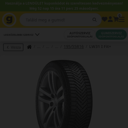
Használja a LENDÜLET kuponkódot és szereltessen kedvezményesen!
Még 52 nap 15 óra 11 perc 25 másodperc.
0
AUTÓSZERVIZ
GUMISZERVIZ
LEGKÖZELEBBI SZERVIZ
IDŐPONTFOGLALÁS
IDŐPONTFOGLALÁS
195/55R16
LW31 I Fit+
Vissza