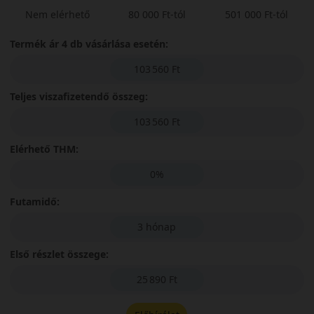
Nem elérhető
80 000 Ft-tól
501 000 Ft-tól
Termék ár 4 db vásárlása esetén:
103 560 Ft
Teljes viszafizetendő összeg:
103 560 Ft
Elérhető THM:
0%
Futamidő:
3 hónap
Első részlet összege:
25 890 Ft