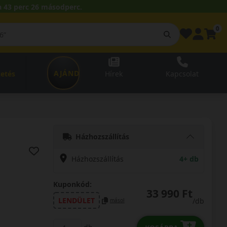
 43 perc 25 másodperc.
0
AJÁNDÉKUTALVÁNY
zetés
Hírek
Kapcsolat
Házhozszállítás
Házhozszállítás
4+ db
Kuponkód:
33 990 Ft
LENDÜLET
/db
másol