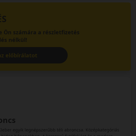
ÉS
 Ön számára a részletfizetés
és nélkül!
z előbírálatot
roncs
 Kleber egyik legnépszerűbb téli abroncsa. Középkategóriás