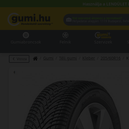
Használja a LENDÜLET 
Hol szeretné átvenni a termékeit?
Helyadatai alapján:
1119 Buda
Gumiabroncsok
Felnik
Szervizek
S
Gumi
Téli gumi
Kleber
205/60R16
K
Vissza