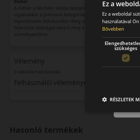
Kleber
Ez a webolda
A Kléber a Michelin közép kategóriájú márkája. Azok számár
Ez a weboldal süt
ugyanakkor a prémium kategóriás termékek által kínált előn
használatával Ön 
legszélesebb felhasználói réteg számára optimalizálja és az 
fejlesztési költséget takarít meg a Kléber így tudja terméke
Bővebben
személyautóhoz.
Elengedhetetle
szükséges
Vélemény
0 vásárlói hozzászólás
Felhasználói vélemények
RÉSZLETEK M
Hasonló termékek