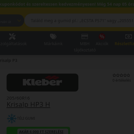
kuponkódot és szereltessen kedvezményesen! Még 54 nap 05 óra
pest, Fehérvári út
zolgáltatások
Márkáink
MBH
Akciók
Részletfi
tájékoztató
risalp P3
0 értékelés
205/60R16
Krisalp HP3 H
TÉLI GUMI
AKÁR 6.000 FT SZERELÉSI