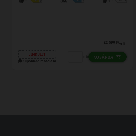
22 690 Ft
/db
LENDÜLET
db
KOSÁRBA
Kuponkód másolása