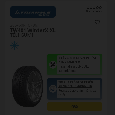
0 értékelés
205/60R16 (96) H
TW401 WinterX XL
TÉLI GUMI
AKÁR 6.000 FT SZERELÉSI
KEDVEZMÉNY!
Használja a LENDÜLET
kuponkódot!
TRIPLA ELÉGEDETTSÉG
MINŐSÉGI GARANCIA
Regisztráció után máris az
Öné!
0%