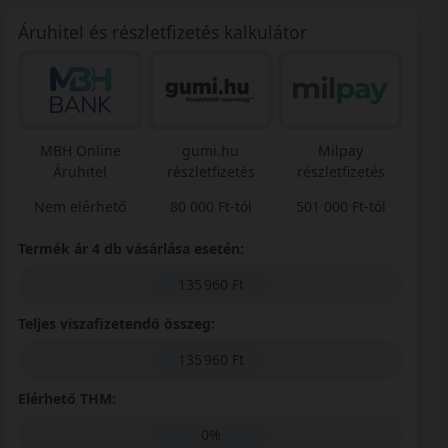
Áruhitel és részletfizetés kalkulátor
MBH Online
gumi.hu
Milpay
Áruhitel
részletfizetés
részletfizetés
Nem elérhető
80 000 Ft-tól
501 000 Ft-tól
Termék ár 4 db vásárlása esetén:
135 960 Ft
Teljes viszafizetendő összeg:
135 960 Ft
Elérhető THM:
0%