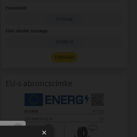
Futamidő:
3 hónap
Első részlet összege:
33 990 Ft
Előbírálat
EU-s abroncscímke
×