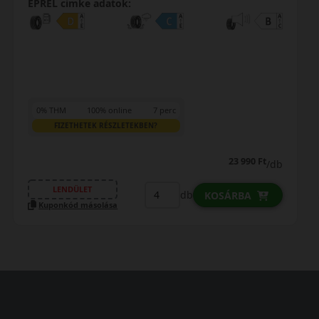
EPREL cimke adatok:
0% THM
100% online
7 perc
FIZETHETEK RÉSZLETEKBEN?
23 990 Ft
/db
LENDÜLET
db
KOSÁRBA
Kuponkód másolása