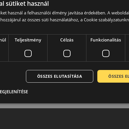
l sütiket használ
a ideális, akik nem akarnak lemondani a biztonságról, de
iket használ a felhasználói élmény javítása érdekében. A webolda
yöket nem tudnák kihasználni. A Kléber termékeit a
hozzájárul az összes süti használatához, a Cookie szabályzatunk
anyacég tapasztalt fejlesztő gárdájával a háttérben jelentős
it megfizethető áron kínálni. Remek választás a legtöbb
nül
Teljesítmény
Célzás
Funkcionalitás
0 / 5
ÖSSZES ELUTASÍTÁSA
ÖSSZES 
EGJELENÍTÉSE