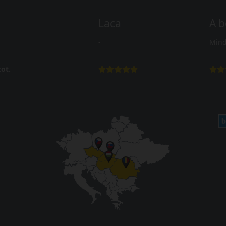
Laca
A b
-
Mind
ot.