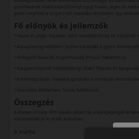
árkategóriában kínál kiemelkedő biztonságot és stabilitást
gumikeverék kiváló teljesítményt nyújt havas, jeges és nedve
gumi megfelel a szigorú téli tapadási teszteken, így valób
Fő előnyök és jellemzők
• Havas és jeges tapadás: Sűrű lamellázottság és irányított 
• Aquaplaning védelem: Széles barázdák a gyors vízelvezet
• Hidegálló keverék: Rugalmasság mínusz fokokban is.
• Kiegyensúlyozott kezelhetőség: Stabil fékezés és kanyarod
• Komfortos futás: Halkabb gördülés a mintázati elrendezé
• Hosszabb élettartam: Tartós futófelület.
Összegzés
A Kleber Krisalp HP3 ideális választás a középkategóriát ke
szeretnének jó ár-érték arányban.
A márka