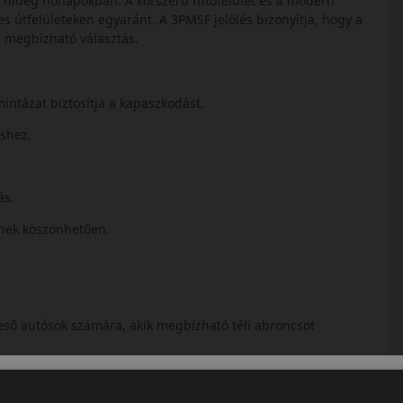
 a hideg hónapokban. A korszerű futófelület és a modern
s útfelületeken egyaránt. A 3PMSF jelölés bizonyítja, hogy a
an megbízható választás.
mintázat biztosítja a kapaszkodást.
éshez.
ás.
snek köszönhetően.
reső autósok számára, akik megbízható téli abroncsot