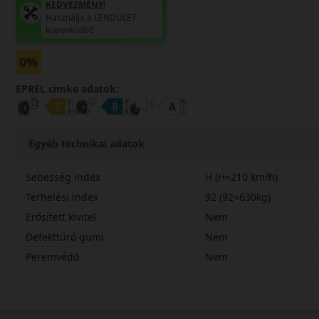
KEDVEZMÉNY!
Használja a LENDÜLET
kuponkódot!
0%
EPREL cimke adatok:
Egyéb technikai adatok
Sebesség index
H (H=210 km/h)
Terhelési index
92 (92=630kg)
Erősített kivitel
Nem
Defekttűrő gumi
Nem
Peremvédő
Nem
20560R16HHP3