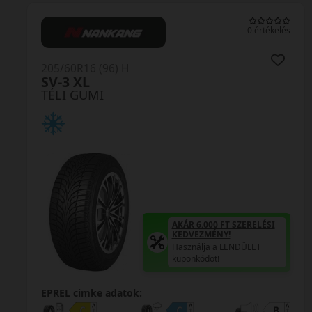
0 értékelés
205/60R16 (96) H
SV-3 XL
TÉLI GUMI
AKÁR 6.000 FT SZERELÉSI
KEDVEZMÉNY!
Használja a LENDÜLET
kuponkódot!
EPREL cimke adatok: