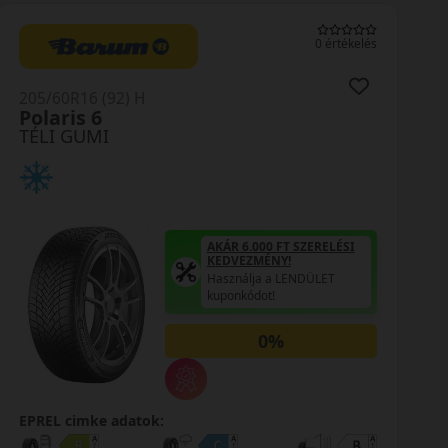
0 értékelés
205/60R16 (92) H
Polaris 6
TÉLI GUMI
AKÁR 6.000 FT SZERELÉSI
KEDVEZMÉNY!
Használja a LENDÜLET
kuponkódot!
0%
EPREL cimke adatok: