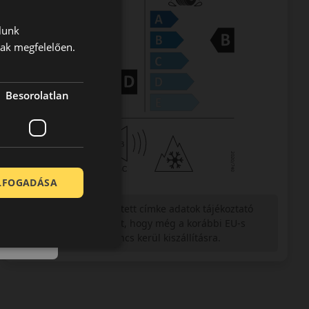
lunk
nak megfelelően.
Besorolatlan
ELFOGADÁSA
Figyelem a feltüntetett címke adatok tájékoztató
jellegűek. Előfordulhat, hogy még a korábbi EU-s
címkével ellátott abroncs kerül kiszállításra.