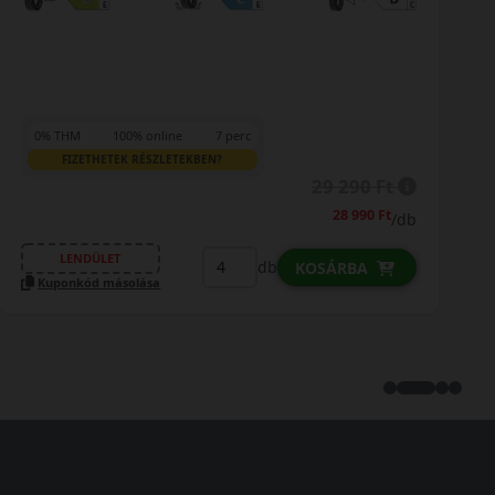
0% THM
100% online
7 perc
FIZETHETEK RÉSZLETEKBEN?
29 290 Ft
28 990 Ft
/db
LENDÜLET
db
KOSÁRBA
Kuponkód másolása