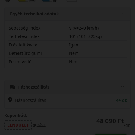
Egyéb technikai adatok
Sebesség index
V (V=240 km/h)
Terhelési index
101 (101=825kg)
Erősített kivitel
Igen
Defekttűrő gumi
Nem
Peremvédő
Nem
23550R18VWP52PX
Házhozszállítás
Házhozszállítás
4+ db
Kuponkód:
48 090 Ft
LENDÜLET
/db
másol