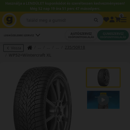
Használja a LENDÜLET kuponkódot és szereltessen kedvezményesen!
Még 52 nap 19 óra 51 perc 46 másodperc.
0
AUTÓSZERVIZ
GUMISZERVIZ
LEGKÖZELEBBI SZERVIZ
IDŐPONTFOGLALÁS
IDŐPONTFOGLALÁS
235/50R18
Vissza
WP52+Wintercraft XL