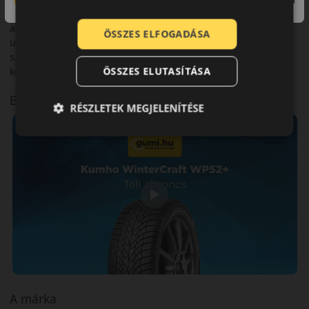
A Kumho WinterCraft WP52+Wintercraft egy modern téli
abroncs, amely a mindennapi vezetéshez és hosszabb
ÖSSZES ELFOGADÁSA
utazásokhoz egyaránt ideális. Megbízható választás azok
számára, akik biztonságos, kényelmes és tartós téli gumit
ÖSSZES ELUTASÍTÁSA
keresnek.
Bemutató videó a mintáról
RÉSZLETEK MEGJELENÍTÉSE
A márka