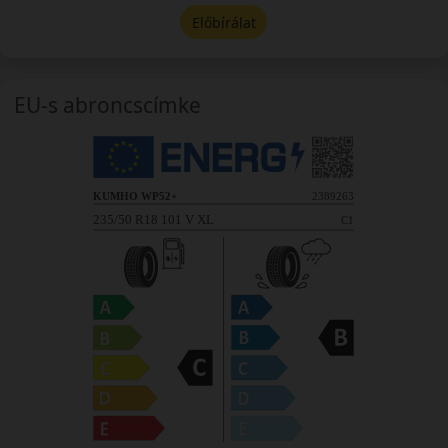
Előbírálat
EU-s abroncscímke