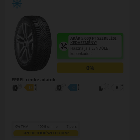
AKÁR 5.000 FT SZERELÉSI
KEDVEZMÉNY!
Használja a LENDÜLET
kuponkódot!
0%
EPREL cimke adatok:
0% THM
100% online
7 perc
FIZETHETEK RÉSZLETEKBEN?