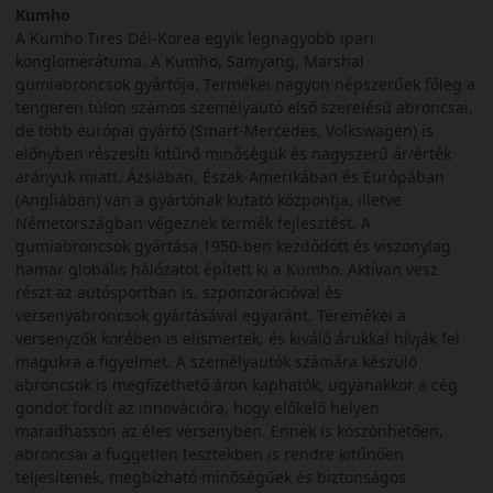
Kumho
A Kumho Tires Dél-Korea egyik legnagyobb ipari
konglomerátuma. A Kumho, Samyang, Marshal
gumiabroncsok gyártója. Termékei nagyon népszerűek főleg a
tengeren túlon számos személyautó első szerelésű abroncsai,
de több európai gyártó (Smart-Mercedes, Volkswagen) is
előnyben részesíti kitűnő minőségük és nagyszerű ár/érték
arányuk miatt. Ázsiában, Észak-Amerikában és Európában
(Angliában) van a gyártónak kutató központja, illetve
Németországban végeznek termék fejlesztést. A
gumiabroncsok gyártása 1950-ben kezdődött és viszonylag
hamar globális hálózatot épített ki a Kumho. Aktívan vesz
részt az autósportban is, szponzorációval és
versenyabroncsok gyártásával egyaránt. Teremékei a
versenyzők körében is elismertek, és kiváló árukkal hívják fel
magukra a figyelmet. A személyautók számára készülő
abroncsok is megfizethető áron kaphatók, ugyanakkor a cég
gondot fordít az innovációra, hogy előkelő helyen
maradhasson az éles versenyben. Ennek is köszönhetően,
abroncsai a független tesztekben is rendre kitűnően
teljesítenek, megbízható minőségűek és biztonságos