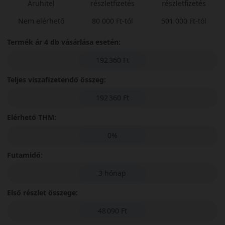
Áruhitel
részletfizetés
részletfizetés
Nem elérhető
80 000 Ft-tól
501 000 Ft-tól
Termék ár 4 db vásárlása esetén:
192 360 Ft
Teljes viszafizetendő összeg:
192 360 Ft
Elérhető THM:
0%
Futamidő:
3 hónap
Első részlet összege:
48 090 Ft