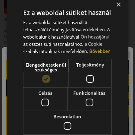
×
Ez a weboldal sütiket használ
Kumho WinterCraft WP52+Wintercraft téli gumiabroncs
Ez a weboldal sütiket használ a
felhasználói élmény javítása érdekében. A
A Kumho WinterCraft WP52+Wintercraft a gyártó egyik
legújabb fejlesztése, amely a megbízhatóságot és a modern
weboldalunk használatával Ön hozzájárul
technológiát ötvözi. Fejlett futófelülete és speciális
az összes süti használatához, a Cookie
gumikeveréke kiváló tapadást biztosít havas, jeges és nedves
szabályzatunknak megfelelően.
Bővebben
úton.
Elengedhetetlenül
Teljesítmény
Fő előnyök és jellemzők:
szükséges
• Fejlett futófelületi kialakítás a jobb tapadásért.
• Speciális gumikeverék hidegálló tulajdonságokkal.
Célzás
Funkcionalitás
• Megbízható fékezési teljesítmény.
• Csendes és kényelmes futás.
Besorolatlan
• Hosszú élettartam intenzív használat mellett is.
Összegzés: