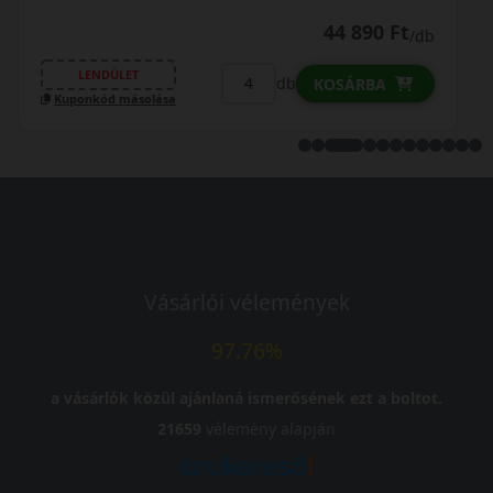
50 190 Ft
/db
LENDÜLET
db
KOSÁRBA
Kuponkód másolása
Vásárlói vélemények
97.76%
a vásárlók közül ajánlaná ismerősének ezt a boltot.
21659
vélemény alapján