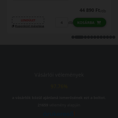
 890 Ft
48 09
/db
LENDÜLET
db
ÁRBA
KOSÁR
Kuponkód másolása
Vásárlói vélemények
97.76%
a vásárlók közül ajánlaná ismerősének ezt a boltot.
21659
vélemény alapján