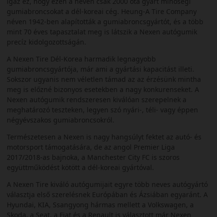
igaz ez, hogy ezen a néven csak 2000 óta gyárt minőségi
gumiabroncsokat a dél-koreai cég. Heung-A Tire Company
néven 1942-ben alapították a gumiabroncsgyártót, és a több
mint 70 éves tapasztalat meg is látszik a Nexen autógumik
precíz kidolgozottságán.
A Nexen Tire Dél-Korea harmadik legnagyobb
gumiabroncsgyártója, már ami a gyártási kapacitást illeti.
Sokszor ugyanis nem véletlen támad az az érzésünk mintha
meg is előzné bizonyos esetekben a nagy konkurenseket. A
Nexen autógumik rendszeresen kiválóan szerepelnek a
meghatározó teszteken, legyen szó nyári-, téli- vagy éppen
négyévszakos gumiabroncsokról.
Természetesen a Nexen is nagy hangsúlyt fektet az autó- és
motorsport támogatására, de az angol Premier Liga
2017/2018-as bajnoka, a Manchester City FC is szoros
együttműködést kötött a dél-koreai gyártóval.
A Nexen Tire kiváló autógumijait egyre több neves autógyártó
választja első szerelésnek Európában és Ázsiában egyaránt. A
Hyundai, KIA, Ssangyong hármas mellett a Volkswagen, a
Skoda, a Seat, a Fiat és a Renault is választott már Nexen