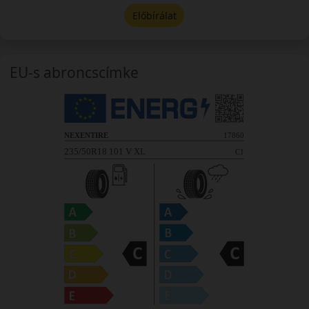
Előbírálat
EU-s abroncscímke