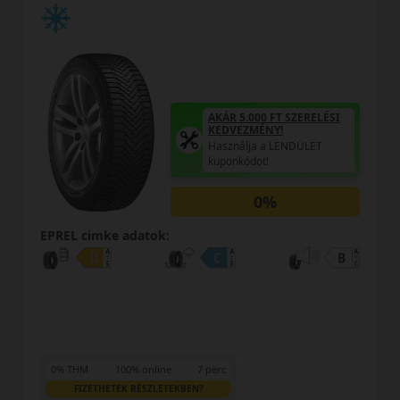
SZERELÉSI
AKÁR 5.000 FT SZE
KEDVEZMÉNY!
NDÜLET
Használja a LENDÜL
kuponkódot!
0%
EPREL cimke adatok:
0% THM
100% online
7 perc
FIZETHETEK RÉSZLETEKBEN?