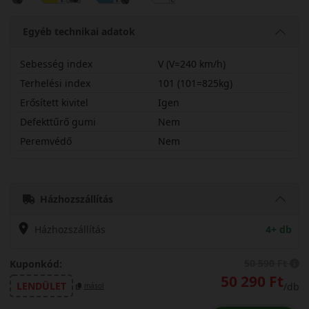
Egyéb technikai adatok
Sebesség index
V (V=240 km/h)
Terhelési index
101 (101=825kg)
Erősített kivitel
Igen
Defekttűrő gumi
Nem
Peremvédő
Nem
23550R18VWGSP2X
Házhozszállítás
Házhozszállítás
4+ db
50 590 Ft
Kuponkód:
50 290 Ft
LENDÜLET
/db
másol