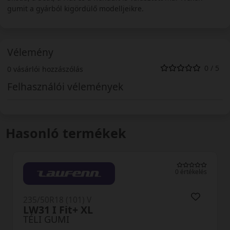
gumit a gyárból kigördülő modelljeikre.
Vélemény
0 / 5
0 vásárlói hozzászólás
Felhasználói vélemények
Hasonló termékek
0 értékelés
0
235/50R18 (101) V
WP52+Wintercraft XL
TÉLI GUMI