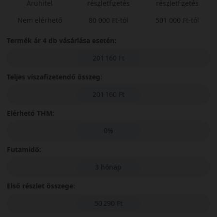
Áruhitel
részletfizetés
részletfizetés
Nem elérhető
80 000 Ft-tól
501 000 Ft-tól
Termék ár 4 db vásárlása esetén:
201 160 Ft
Teljes viszafizetendő összeg:
201 160 Ft
Elérhető THM:
0%
Futamidő:
3 hónap
Első részlet összege:
50 290 Ft