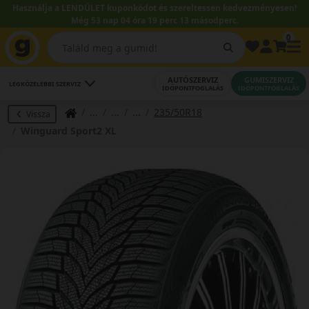
Használja a LENDÜLET kuponkódot és szereltessen kedvezményesen!
Még 53 nap 04 óra 19 perc 12 másodperc.
0
AUTÓSZERVIZ
GUMISZERVIZ
LEGKÖZELEBBI SZERVIZ
IDŐPONTFOGLALÁS
IDŐPONTFOGLALÁS
235/50R18
Vissza
Winguard Sport2 XL