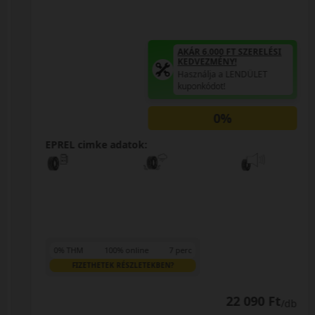
AKÁR 6.000 FT SZERELÉSI
KEDVEZMÉNY!
Használja a LENDÜLET
kuponkódot!
0%
EPREL cimke adatok:
0% THM
100% online
7 perc
FIZETHETEK RÉSZLETEKBEN?
22 090 Ft
/db