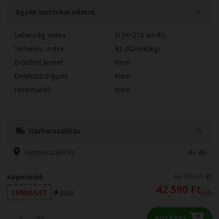
Egyéb technikai adatok
Sebesség index
H (H=210 km/h)
Terhelési index
92 (92=630kg)
Erősített kivitel
Nem
Defekttűrő gumi
Nem
Peremvédő
Nem
20560R16HA5
Házhozszállítás
Házhozszállítás
4+ db
43 190 Ft
Kuponkód:
42 590 Ft
LENDÜLET
/db
másol
db
KOSÁRBA