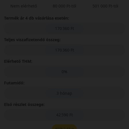
Nem elérhető
80 000 Ft-tól
501 000 Ft-tól
Termék ár 4 db vásárlása esetén:
170 360 Ft
Teljes viszafizetendő összeg:
170 360 Ft
Elérhető THM:
0%
Futamidő:
3 hónap
Első részlet összege:
42 590 Ft