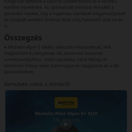
hangsúlyt fektettek a zajszint csökkentésére és a vezetési
komfort növelésére. Az optimalizált mintázat mérsékli a
gördülési zajokat, míg a rugalmas szerkezet kiegyensúlyozott
és nyugodt vezetési élményt kínál még hosszabb utak során
is.
Összegzés
A Michelin Alpin 5 ideális választás mindazoknak, akik
megbízható és kényelmes téli abroncsot keresnek
személyautójukhoz. Stabil tapadása, rövid fékútja és
komfortos futása révén biztonságot és nyugalmat ad a téli
közlekedésben.
Bemutató videó a mintáról