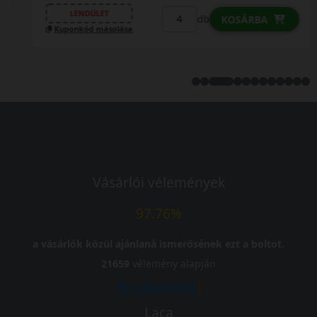
LENDÜLET
db
KOSÁRBA
Kuponkód másolása
Vásárlói vélemények
97.76%
a vásárlók közül ajánlaná ismerősének ezt a boltot.
21659
vélemény alapján
Laca