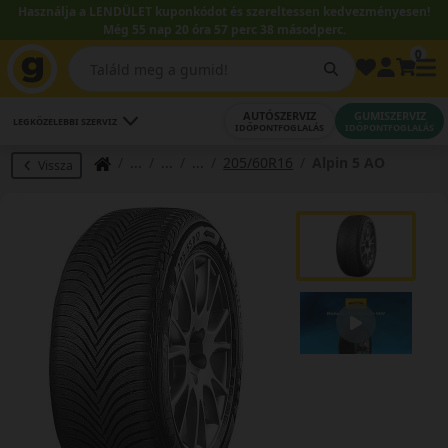
Használja a LENDÜLET kuponkódot és szereltessen kedvezményesen!
Még 55 nap 20 óra 57 perc 37 másodperc.
0
AUTÓSZERVIZ
GUMISZERVIZ
LEGKÖZELEBBI SZERVIZ
IDŐPONTFOGLALÁS
IDŐPONTFOGLALÁS
205/60R16
Alpin 5 AO
Vissza