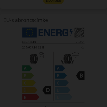
Előbírálat
EU-s abroncscímke