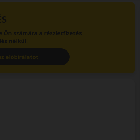
ÉS
 Ön számára a részletfizetés
és nélkül!
z előbírálatot