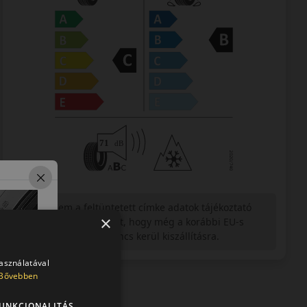
Figyelem a feltüntetett címke adatok tájékoztató
×
jellegűek. Előfordulhat, hogy még a korábbi EU-s
címkével ellátott abroncs kerül kiszállításra.
használatával
Bővebben
UNKCIONALITÁS