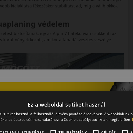
b kialakítása fékezéskor stabilitást ad, míg a vállblokkok
quaplaning védelem
zetést biztosítanak, így az Alpin 7 hatékonyan csökkenti az
s körülmények között, amikor a tapadásvesztés veszélye
Ez a weboldal sütiket használ
l sütiket használ a felhasználói élmény javítása érdekében. A weboldalunk 
árul az összes süti használatához, a Cookie szabályzatunknak megfelelően.
TETLENÜL SZÜKSÉGES
TELJESÍTMÉNY
CÉLZÁS
F