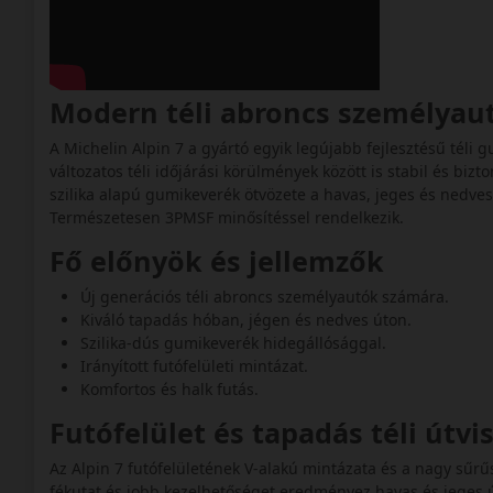
Modern téli abroncs személya
A Michelin Alpin 7 a gyártó egyik legújabb fejlesztésű téli
változatos téli időjárási körülmények között is stabil és bizt
szilika alapú gumikeverék ötvözete a havas, jeges és nedves 
Természetesen 3PMSF minősítéssel rendelkezik.
Fő előnyök és jellemzők
Új generációs téli abroncs személyautók számára.
Kiváló tapadás hóban, jégen és nedves úton.
Szilika-dús gumikeverék hidegállósággal.
Irányított futófelületi mintázat.
Komfortos és halk futás.
Futófelület és tapadás téli útv
Az Alpin 7 futófelületének V-alakú mintázata és a nagy sűrű
fékutat és jobb kezelhetőséget eredményez havas és jeges ú