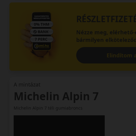
RÉSZLETFIZET
Nézze meg, elérhető-e
bármilyen elköteleződ
Elindítom a
A mintázat
Michelin Alpin 7
Michelin Alpin 7 téli gumiabroncs