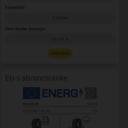
Futamidő:
3 hónap
Első részlet összege:
56 790 Ft
Előbírálat
EU-s abroncscímke