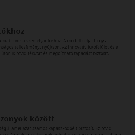
utókhoz
 gumiabroncsa személyautókhoz. A modell célja, hogy a
onságos teljesítményt nyújtson. Az innovatív futófelület és a
úton is rövid fékutat és megbízható tapadást biztosít.
iszonyok között
ségű lamellázat számos kapaszkodóélt biztosít. Ez rövid
ton. A szilika-dús keverék hidegben is rugalmas marad, így a