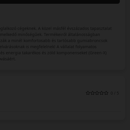
glalkozó cégeknek. A közel másfél évszázados tapasztalat
iemelkedő minőségűek. Termékeiről általánosságban
zák a minél komfortosabb és tartósabb gumiabroncsok
lvárásoknak is megfelelnek! A vállalat folyamatos
 és energia takarékos és zöld komponenseket (Green-X)
vásáért.
0 / 5