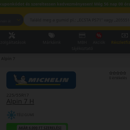
kuponkódot és szereltessen kedvezményesen! Még 56 nap 00 óra
pest, Fehérvári út
zolgáltatások
Márkáink
MBH
Akciók
Részletfi
tájékoztató
Alpin 7
0 értékelés
225/55R17
Alpin 7 H
TÉLI GUMI
AKÁR 6.000 FT SZERELÉSI