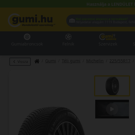
Használja a LENDÜLET 
Hol szeretné átvenni a termékeit?
Helyadatai alapján:
1119 Buda
Gumiabroncsok
Felnik
Szervizek
S
Gumi
Téli gumi
Michelin
225/55R17
Vissza