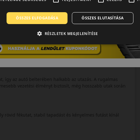
ÖSSZES ELFOGADÁSA
ÖSSZES ELUTASÍTÁSA
RÉSZLETEK MEGJELENÍTÉSE
kat, így az autó belterében halkabb az utazás. A rugalmas
lmesebb vezetési élményt biztosít, még hosszabb utak során
 rövid fékutat, stabil tapadást és kényelmes futást kínál