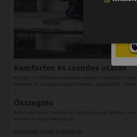
Komfortos és csendes utazás
Az Alpin 7 futófelületi kialakítása mérsékli a gördülési zajo
szerkezet és a kiegyensúlyozott karkasz nyugodtabb, kénye
is.
Összegzés
A Michelin Alpin 7 modern és biztonságos téli abroncs, amely
minden téli körülmény között.
Bemutató videó a mintáról