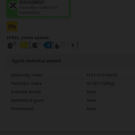
KEDVEZMÉNY!
Használja a LENDÜLET
kuponkódot!
0%
EPREL cimke adatok:
Egyéb technikai adatok
Sebesség index
H (H=210 km/h)
Terhelési index
97 (97=730kg)
Erősített kivitel
Nem
Defekttűrő gumi
Nem
Peremvédő
Nem
22555R17HAL7