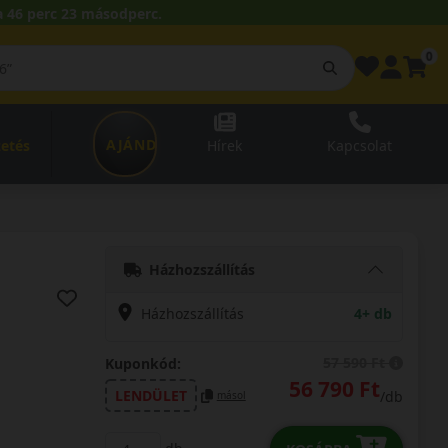
 46 perc 21 másodperc.
0
AJÁNDÉKUTALVÁNY
zetés
Hírek
Kapcsolat
Házhozszállítás
Házhozszállítás
4+ db
57 590 Ft
Kuponkód:
56 790 Ft
LENDÜLET
/db
másol