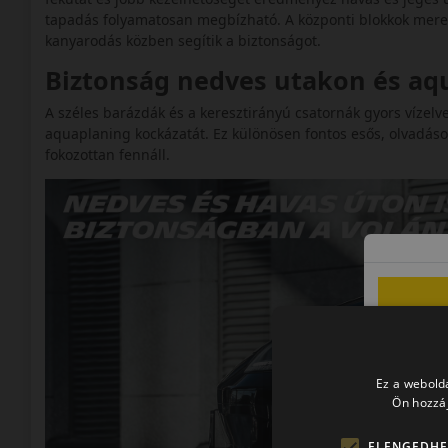
tapadás folyamatosan megbízható. A központi blokkok mereveb
kanyarodás közben segítik a biztonságot.
Biztonság nedves utakon és a
A széles barázdák és a keresztirányú csatornák gyors vízelve
aquaplaning kockázatát. Ez különösen fontos esős, olvadáso
fokozottan fennáll.
Ez a webolda
Ön hozzáj
ELENGEDHE