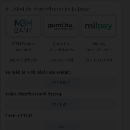
Áruhitel és részletfizetés kalkulátor
MBH Online
gumi.hu
Milpay
Áruhitel
részletfizetés
részletfizetés
Nem elérhető
80 000 Ft-tól
501 000 Ft-tól
Termék ár 4 db vásárlása esetén:
227 160 Ft
Teljes viszafizetendő összeg:
227 160 Ft
Elérhető THM:
0%