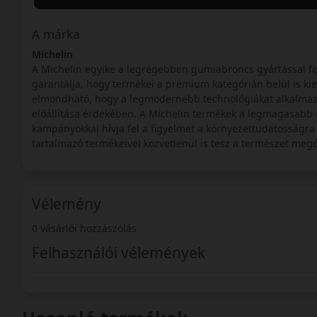
A márka
Michelin
A Michelin egyike a legrégebben gumiabroncs gyártással fo
garantálja, hogy termékei a prémium kategórián belül is k
elmondható, hogy a legmodernebb technológiákat alkalmaz
előállítása érdekében. A Michelin termékek a legmagasabb e
kampányokkal hívja fel a figyelmet a környezettudatosságra
tartalmazó termékeivel közvetlenül is tesz a természet megó
Vélemény
0 vásárlói hozzászólás
Felhasználói vélemények