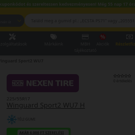
kuponkódot és szereltessen kedvezményesen! Még 55 nap 17 óra
pest, Fehérvári út
zolgáltatások
Márkáink
MBH
Akciók
Részletfi
tájékoztató
inguard Sport2 WU7
0 értékelés
225/55R17
Winguard Sport2 WU7 H
TÉLI GUMI
AKÁR 6.000 FT SZERELÉSI