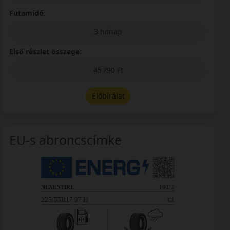
Futamidő:
3 hónap
Első részlet összege:
45 790 Ft
Előbírálat
EU-s abroncscímke