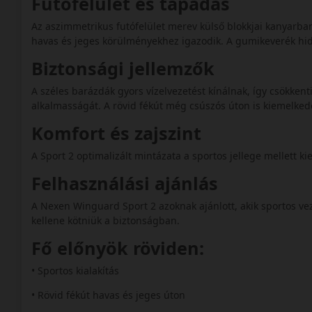
Futófelület és tapadás
Az aszimmetrikus futófelület merev külső blokkjai kanyarban
havas és jeges körülményekhez igazodik. A gumikeverék h
Biztonsági jellemzők
A széles barázdák gyors vízelvezetést kínálnak, így csökkenti
alkalmasságát. A rövid fékút még csúszós úton is kiemelked
Komfort és zajszint
A Sport 2 optimalizált mintázata a sportos jellege mellett ki
Felhasználási ajánlás
A Nexen Winguard Sport 2 azoknak ajánlott, akik sportos ve
kellene kötniük a biztonságban.
Fő előnyök röviden:
• Sportos kialakítás
• Rövid fékút havas és jeges úton