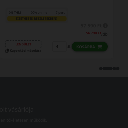
0% THM
100% online
7 perc
FIZETHETEK RÉSZLETEKBEN?
65 390 Ft
64 790 Ft
/db
LENDÜLET
db
KOSÁRBA
Kuponkód másolása
olt vásárlója
en tökéletesen működik.