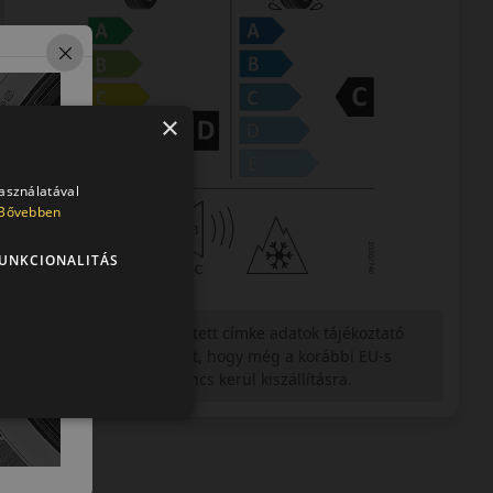
×
használatával
Bővebben
UNKCIONALITÁS
Figyelem a feltüntetett címke adatok tájékoztató
jellegűek. Előfordulhat, hogy még a korábbi EU-s
címkével ellátott abroncs kerül kiszállításra.