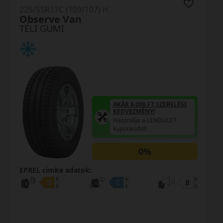
225/55R17 (97) H
Alpin 5 *MOE ZP
TÉLI GUMI
AKÁR 6.000 FT SZERELÉSI
KEDVEZMÉNY!
Használja a LENDÜLET
kuponkódot!
0%
EPREL cimke adatok: