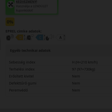
KEDVEZMÉNY!
Használja a LENDÜLET
kuponkódot!
0%
EPREL cimke adatok:
Egyéb technikai adatok
Sebesség index
H (H=210 km/h)
Terhelési index
97 (97=730kg)
Erősített kivitel
Nem
Defekttűrő gumi
Nem
Peremvédő
Nem
22555R17HWU7