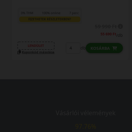
0% THM
100% online
7 perc
FIZETHETEK RÉSZLETEKBEN?
58 390 Ft
57 990 Ft
/db
LENDÜLET
db
KOSÁRBA
Kuponkód másolása
Vásárlói vélemények
97.76%