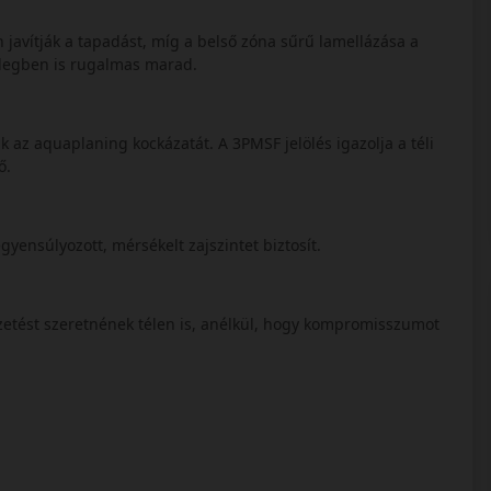
 javítják a tapadást, míg a belső zóna sűrű lamellázása a
idegben is rugalmas marad.
k az aquaplaning kockázatát. A 3PMSF jelölés igazolja a téli
ő.
egyensúlyozott, mérsékelt zajszintet biztosít.
zetést szeretnének télen is, anélkül, hogy kompromisszumot