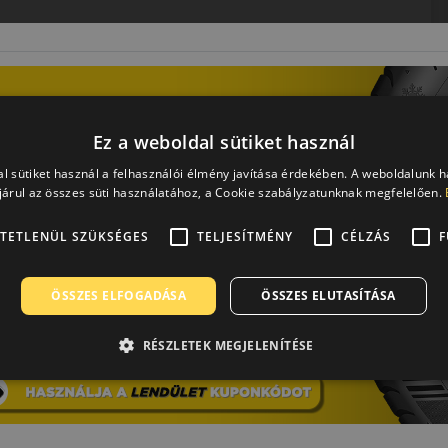
Ez a weboldal sütiket használ
y a biztonságot és a dinamizmust ötvözi havas, jeges és
l sütiket használ a felhasználói élmény javítása érdekében. A weboldalunk 
árul az összes süti használatához, a Cookie szabályzatunknak megfelelően.
TETLENÜL SZÜKSÉGES
TELJESÍTMÉNY
CÉLZÁS
F
s igaz ez, hogy ezen a néven csak 2000 óta gyárt minőségi
éven 1942-ben alapították a gumiabroncsgyártót, és a több
ÖSSZES ELFOGADÁSA
ÖSSZES ELUTASÍTÁSA
precíz kidolgozottságán.
tója, már ami a gyártási kapacitást illeti. Sokszor ugyanis
RÉSZLETEK MEGJELENÍTÉSE
izonyos esetekben a nagy konkurenseket. A Nexen autógumik
 legyen szó nyári-, téli- vagy éppen négyévszakos
s motorsport támogatására, de az angol Premier Liga