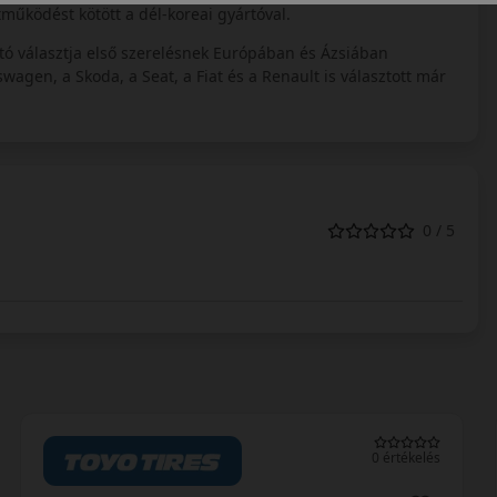
működést kötött a dél-koreai gyártóval.
tó választja első szerelésnek Európában és Ázsiában
agen, a Skoda, a Seat, a Fiat és a Renault is választott már
0 / 5
0 értékelés