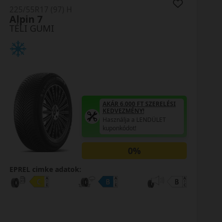
225/55R17 (97) H
LM001* RFT
TÉLI GUMI
AKÁR 6.000 FT SZERELÉSI
KEDVEZMÉNY!
Használja a LENDÜLET
kuponkódot!
0%
EPREL cimke adatok: