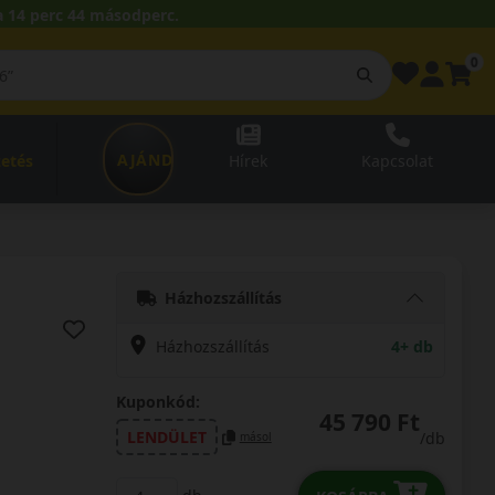
 14 perc 43 másodperc.
0
AJÁNDÉKUTALVÁNY
zetés
Hírek
Kapcsolat
Házhozszállítás
Házhozszállítás
4+ db
Kuponkód:
45 790 Ft
LENDÜLET
/db
másol