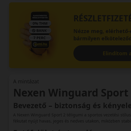
RÉSZLETFIZET
Nézze meg, elérhető-e
bármilyen elköteleződ
Elindítom a
A mintázat
Nexen Winguard Sport
Bevezető – biztonság és kényel
A Nexen Winguard Sport 2 téligumi a sportos vezetési stílus
fékutat nyújt havas, jeges és nedves utakon, miközben stabi