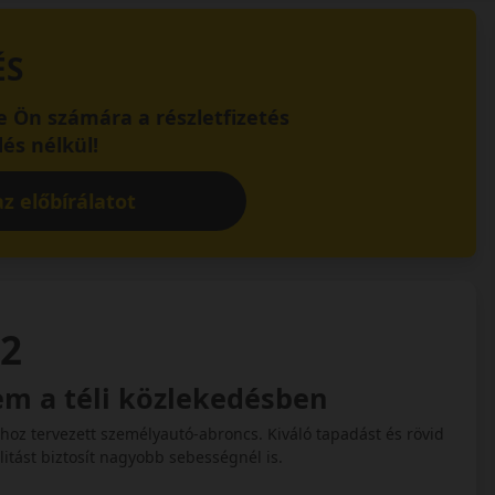
ÉS
 Ön számára a részletfizetés
és nélkül!
z előbírálatot
 2
em a téli közlekedésben
hoz tervezett személyautó-abroncs. Kiváló tapadást és rövid
litást biztosít nagyobb sebességnél is.