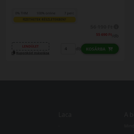
0% THM
100% online
7 perc
FIZETHETEK RÉSZLETEKBEN?
64 090 Ft
63 190 Ft
/db
LENDÜLET
db
KOSÁRBA
Kuponkód másolása
Laca
A b
-
Mind