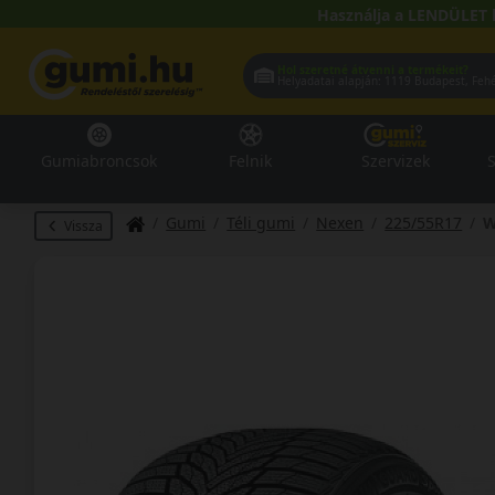
Használja a LENDÜLET 
Hol szeretné átvenni a termékeit?
Helyadatai alapján:
1119 Buda
Gumiabroncsok
Felnik
Szervizek
S
Gumi
Téli gumi
Nexen
225/55R17
W
Vissza