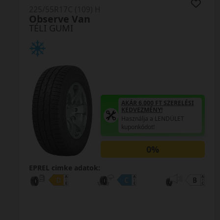
225/55R17 (97) H
TS 870P
TÉLI GUMI
AKÁR 6.000 FT SZERELÉSI
KEDVEZMÉNY!
Használja a LENDÜLET
kuponkódot!
0%
EPREL cimke adatok: