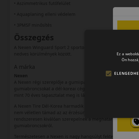
• Aszimmetrikus futófelület
• Aquaplaning elleni védelem
• 3PMSF minősítés
Összegzés
A Nexen Winguard Sport 2 sportos karakterű téli gumi, amel
nedves körülmények között.
Ez a webolda
Ön hozzáj
A márka
ELENGEDHE
Nexen
A Nexen régi szereplője a gumiiparnak, és annak ellenére i
gumiabroncsokat a dél-koreai cég. Heung-A Tire Company n
mint 70 éves tapasztalat meg is látszik a Nexen autógumik 
A Nexen Tire Dél-Korea harmadik legnagyobb gumiabroncsgyár
nem véletlen támad az az érzésünk mintha meg is előzné b
rendszeresen kiválóan szerepelnek a meghatározó teszteken,
gumiabroncsokról.
Természetesen a Nexen is nagy hangsúlyt fektet az autó- é