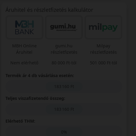
Áruhitel és részletfizetés kalkulátor
MBH Online
gumi.hu
Milpay
Áruhitel
részletfizetés
részletfizetés
Nem elérhető
80 000 Ft-tól
501 000 Ft-tól
Termék ár 4 db vásárlása esetén:
183 160 Ft
Teljes viszafizetendő összeg:
183 160 Ft
Elérhető THM:
0%