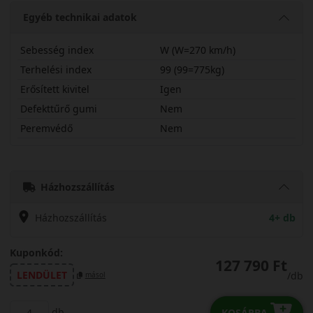
Egyéb technikai adatok
Sebesség index
W (W=270 km/h)
Terhelési index
99 (99=775kg)
Erősített kivitel
Igen
Defekttűrő gumi
Nem
Peremvédő
Nem
24540R20WPA5X
Házhozszállítás
Házhozszállítás
4+ db
Kuponkód:
127 790 Ft
LENDÜLET
/db
másol
db
KOSÁRBA