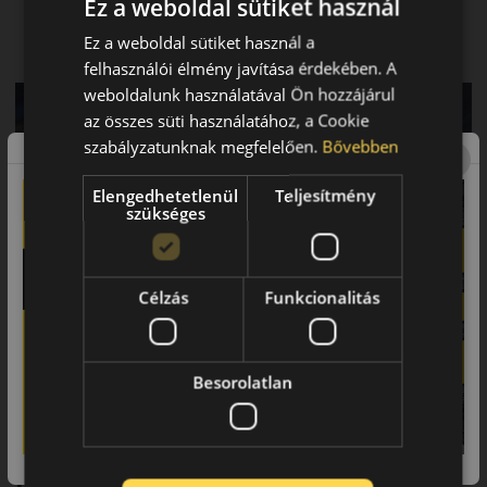
Ez a weboldal sütiket használ
A csökkent féktávolsággal biztonságot nyújt hóval fedett
utakon
Ez a weboldal sütiket használ a
Kevesebb üzemanyag-fogyasztás és hosszabb élettartam
felhasználói élmény javítása érdekében. A
weboldalunk használatával Ön hozzájárul
az összes süti használatához, a Cookie
szabályzatunknak megfelelően.
Bővebben
Elengedhetetlenül
Teljesítmény
szükséges
Célzás
Funkcionalitás
Besorolatlan
Abroncs, amely precizitást és
kontrollt biztosít havas és
nedves utakon