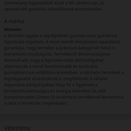
üzemanyag-fogyasztását ezzel a téli abronccsal, az
optimalizált gördülési ellenállásnak köszönhetően.
A márka
Michelin
A Michelin egyike a legrégebben gumiabroncs gyártással
foglalkozó cégeknek. A közel másfél évszázados tapasztalat
garantálja, hogy termékei a prémium kategórián belül is
kiemelkedő minőségűek. Termékeiről általánosságban
elmondható, hogy a legmodernebb technológiákat
alkalmazzák a minél komfortosabb és tartósabb
gumiabroncsok előállítása érdekében. A Michelin termékek a
legmagasabb elvárásoknak is megfelelnek! A vállalat
folyamatos kampányokkal hívja fel a figyelmet a
környezettudatosságra és energia takarékos és zöld
komponenseket (Green-X) tartalmazó termékeivel közvetlenül
is tesz a természet megóvásáért.
Vélemény