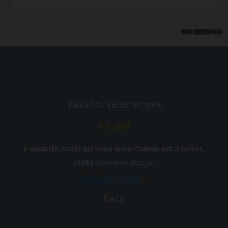
Vásárlói vélemények
97.76%
a vásárlók közül ajánlaná ismerősének ezt a boltot.
21659
vélemény alapján
Laca
-