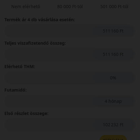
Nem elérhető
80 000 Ft-tól
501 000 Ft-tól
Termék ár 4 db vásárlása esetén:
511 160 Ft
Teljes viszafizetendő összeg:
511 160 Ft
Elérhető THM:
0%
Futamidő:
4 hónap
Első részlet összege:
102 232 Ft