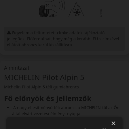
Figyelem a feltüntetett címke adatok tájékoztató
jellegűek. Előfordulhat, hogy még a korábbi EU-s címkével
ellátott abroncs kerül kiszállításra.
A mintázat
MICHELIN Pilot Alpin 5
Michelin Pilot Alpin 5 téli gumiabroncs
Fő előnyök és jellemzők
A nagyteljesítményű téli abroncs a MICHELIN-től az Ön
által elvárt vezetési élményt nyújtja
Olyan abroncsok, amellyekkel precízen és pontosan
×
vezethet havas és nedves utakon