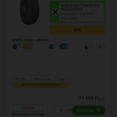
AKÁR 5.000 FT SZERELÉSI
KEDVEZMÉNY!
Használja a LENDÜLET
kuponkódot!
0%
EPREL cimke adatok:
0% THM
100% online
7 perc
FIZETHETEK RÉSZLETEKBEN?
71 190 Ft
/db
LENDÜLET
db
KOSÁRBA
Kuponkód másolása