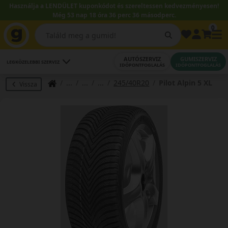
Használja a LENDÜLET kuponkódot és szereltessen kedvezményesen!
Még 53 nap 18 óra 36 perc 35 másodperc.
0
AUTÓSZERVIZ
GUMISZERVIZ
LEGKÖZELEBBI SZERVIZ
IDŐPONTFOGLALÁS
IDŐPONTFOGLALÁS
245/40R20
Pilot Alpin 5 XL
Vissza