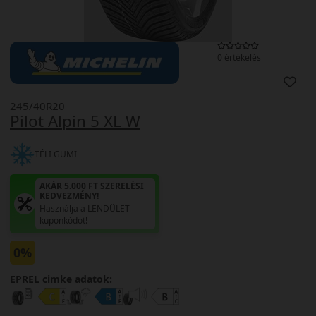
0 értékelés
245/40R20
Pilot Alpin 5 XL W
TÉLI GUMI
AKÁR 5.000 FT SZERELÉSI
KEDVEZMÉNY!
Használja a LENDÜLET
kuponkódot!
0%
EPREL cimke adatok: