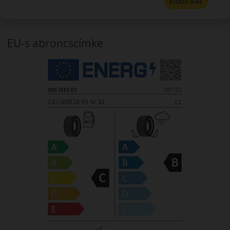
Előbírálat
EU-s abroncscímke