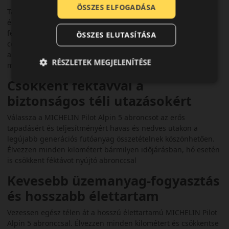
ÖSSZES ELFOGADÁSA
Tapasztalja meg autója nagy teljesítményéből eredő
életörömöt télen ezzel az abronccsal, amely fejlesztett
féktávolság és a vízenfutással szembeni növelt ellenállás
ÖSSZES ELUTASÍTÁSA
céljára lett kialakítva. A futómintázatnak köszönhetően az
abroncs tapadása a nedves és havas utakon kiváló, így
RÉSZLETEK MEGJELENÍTÉSE
magabiztosan vezethet télen is.
Csökkent féktávval a
biztonságos téli utazásokért
Válassza a MICHELIN Pilot Alpin 5 abroncsot az erős
tapadásért és teljesítményért havas és nedves utakon a
legújabb generációs futóanyag összetételnek köszönhetően.
Élvezzen minden kilométert bármilyen időjárásban, hó esetén
is csökkent féktávot nyújtó abronccsal
Kevesebb üzemanyag-fogyasztás
és hosszabb élettartam
Vezessen egész télen át a hosszú élettartamú MICHELIN Pilot
Alpin 5 abronccsal. Élvezzen minden kilométert és csökkentse