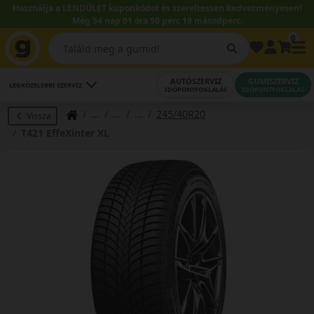
Használja a LENDÜLET kuponkódot és szereltessen kedvezményesen!
Még 54 nap 01 óra 50 perc 18 másodperc.
0
AUTÓSZERVIZ
GUMISZERVIZ
LEGKÖZELEBBI SZERVIZ
IDŐPONTFOGLALÁS
IDŐPONTFOGLALÁS
245/40R20
Vissza
T421 EffeXinter XL