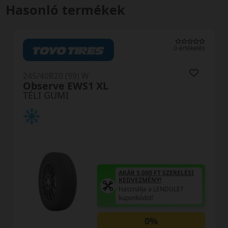
Hasonló termékek
0 értékelés
245/40R20 (99) W
HS02 PRO Eurowinter 
TÉLI GUMI
ÁR 5.000 FT SZERELÉSI
AKÁR 
EDVEZMÉNY!
KEDV
sználja a LENDÜLET
Haszn
ponkódot!
kupon
0%