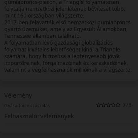
gumiabroncs-piacon, a Triangle folyamatosan
folytatja nemzetközi jelenlétének bővítését több,
mint 160 országban világszerte.
2017-ben felavatták első nemzetközi gumiabroncs-
gyártó üzemüket, amely az Egyesült Államokban,
Tennessee államban található.
A folyamatban lévő gazdasági globalizációs
folyamat kivételes lehetőséget kínál a Triangle
számára, hogy biztosítsa a legfényesebb jövőt
importőreinek, forgalmazóinak és kereskedőinek,
valamint a végfelhasználók millióinak a világszerte.
Vélemény
0 / 5
0 vásárlói hozzászólás
Felhasználói vélemények