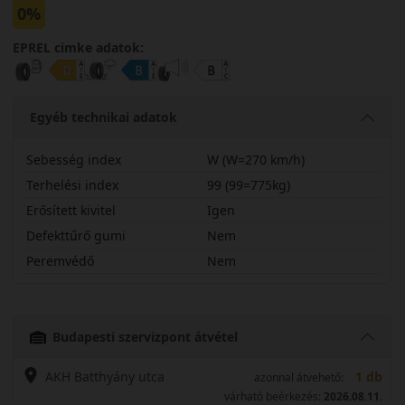
0%
EPREL cimke adatok:
Egyéb technikai adatok
Sebesség index
W (W=270 km/h)
Terhelési index
99 (99=775kg)
Erősített kivitel
Igen
Defekttűrő gumi
Nem
Peremvédő
Nem
24540R20WTW421X
Budapesti szervizpont átvétel
AKH Batthyány utca
1 db
azonnal átvehető:
várható beérkezés:
2026.08.11.