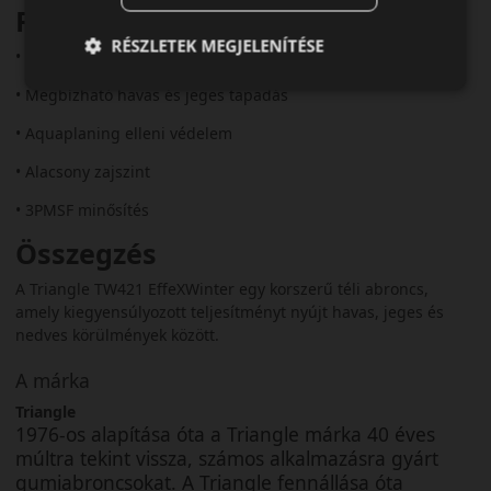
Fő előnyök röviden:
RÉSZLETEK MEGJELENÍTÉSE
• Modern gumikeverék
• Megbízható havas és jeges tapadás
• Aquaplaning elleni védelem
• Alacsony zajszint
• 3PMSF minősítés
Összegzés
A Triangle TW421 EffeXWinter egy korszerű téli abroncs,
amely kiegyensúlyozott teljesítményt nyújt havas, jeges és
nedves körülmények között.
A márka
Triangle
1976-os alapítása óta a Triangle márka 40 éves
múltra tekint vissza, számos alkalmazásra gyárt
gumiabroncsokat. A Triangle fennállása óta