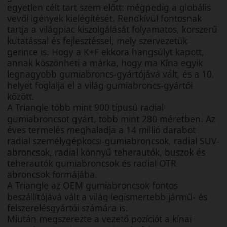
egyetlen célt tart szem előtt: mégpedig a globális
vevői igények kielégítését. Rendkívül fontosnak
tartja a világpiac kiszolgálását folyamatos, korszerű
kutatással és fejlesztéssel, mely szervezetük
gerince is. Hogy a K+F ekkora hangsúlyt kapott,
annak köszönheti a márka, hogy ma Kína egyik
legnagyobb gumiabroncs-gyártójává vált, és a 10.
helyet foglalja el a világ gumiabroncs-gyártói
között.
A Triangle több mint 900 típusú radial
gumiabroncsot gyárt, több mint 280 méretben. Az
éves termelés meghaladja a 14 millió darabot
radial személygépkocsi-gumiabroncsok, radial SUV-
abroncsok, radial könnyű teherautók, buszok és
teherautók gumiabroncsok és radial OTR
abroncsok formájába.
A Triangle az OEM gumiabroncsok fontos
beszállítójává vált a világ legismertebb jármű- és
felszerelésgyártói számára is.
Miután megszerezte a vezető pozíciót a kínai