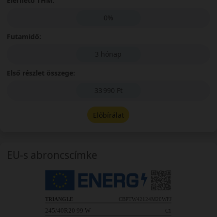
Elérhető THM:
0%
Futamidő:
3 hónap
Első részlet összege:
33 990 Ft
Előbírálat
EU-s abroncscímke