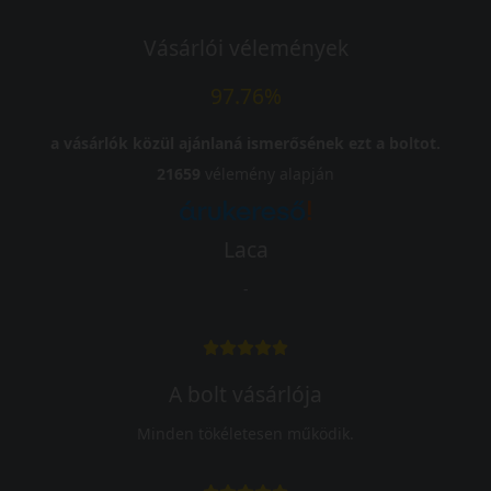
Vásárlói vélemények
97.76%
a vásárlók közül ajánlaná ismerősének ezt a boltot.
21659
vélemény alapján
Laca
-
A bolt vásárlója
Minden tökéletesen működik.