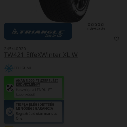
0 értékelés
245/40R20
TW421 EffeXWinter XL W
TÉLI GUMI
AKÁR 5.000 FT SZERELÉSI
KEDVEZMÉNY!
Használja a LENDÜLET
kuponkódot!
TRIPLA ELÉGEDETTSÉG
MINŐSÉGI GARANCIA
Regisztráció után máris az
Öné!