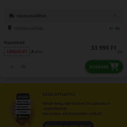
Házhozszállítás
Házhozszállítás
4+ db
Kuponkód:
33 990 Ft
LENDÜLET
/db
másol
db
KOSÁRBA
RÉSZLETFIZETÉS
Nézze meg, elérhető-e Ön számára a
részletfizetés
bármilyen elköteleződés nélkül!
Elindítom az előbírálatot