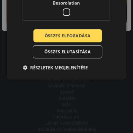
Besorolatlan
A bolt vásárlója
ÖSSZES ELFOGADÁSA
Minden tökéletesen működik.
ÖSSZES ELUTASÍTÁSA
RÉSZLETEK MEGJELENÍTÉSE
Impresszum
Adatvédelmi tájékoztató
Vásárlási feltételek
Karrier
Tudástár
GYIK
Kapcsolat
Impresszum
Elállás a szerződéstől
Szállítási és fizetési feltételek