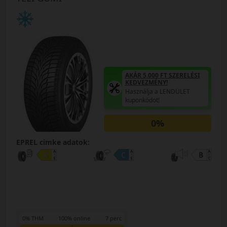
AKÁR 5.000 FT SZERELÉSI
KEDVEZMÉNY!
Használja a LENDÜLET
kuponkódot!
0%
EPREL cimke adatok:
0% THM
100% online
7 perc