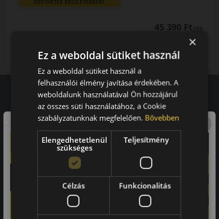
FIZETHETEK RÉSZLETEKBEN?
45 390 Ft
/db
×
LENDÜLET
db
KOSÁRBA
Ez a weboldal sütiket használ
Kuponkód másolása
Ez a weboldal sütiket használ a
felhasználói élmény javítása érdekében. A
weboldalunk használatával Ön hozzájárul
az összes süti használatához, a Cookie
Vásárlói vélemények
szabályzatunknak megfelelően.
Bővebben
97.76%
Elengedhetetlenül
Teljesítmény
szükséges
a vásárlók közül ajánlaná ismerősének ezt a boltot.
21659
vélemény alapján
Célzás
Funkcionalitás
Laca
-