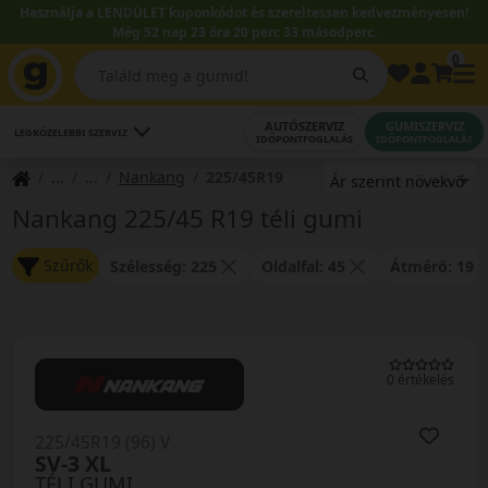
Használja a LENDÜLET kuponkódot és szereltessen kedvezményesen!
Még 52 nap 23 óra 20 perc 33 másodperc.
0
AUTÓSZERVIZ
GUMISZERVIZ
LEGKÖZELEBBI SZERVIZ
IDŐPONTFOGLALÁS
IDŐPONTFOGLALÁS
Nankang
225/45R19
Nankang 225/45 R19 téli gumi
Szűrők
Szélesség: 225
Oldalfal: 45
Átmérő: 19
0 értékelés
225/45R19 (96) V
SV-3 XL
TÉLI GUMI