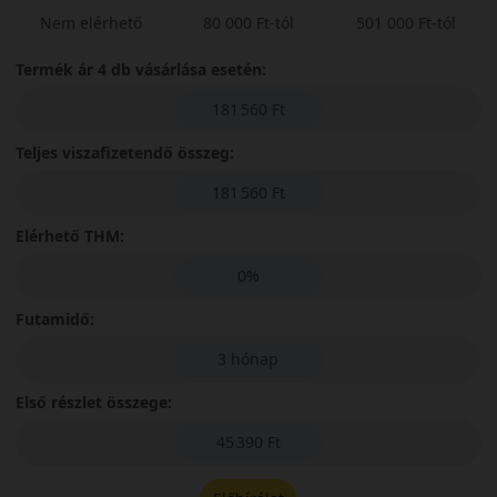
Nem elérhető
80 000 Ft-tól
501 000 Ft-tól
Termék ár 4 db vásárlása esetén:
181 560 Ft
Teljes viszafizetendő összeg:
181 560 Ft
Elérhető THM:
0%
Futamidő:
3 hónap
Első részlet összege:
45 390 Ft