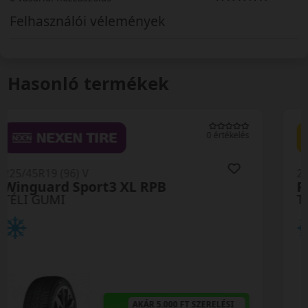
Felhasználói vélemények
Hasonló termékek
0 értékelés
225/45R19 (96) V
Polaris 6 XL FR
TÉLI GUMI
AKÁR 5.000 FT SZERELÉSI
KEDVEZMÉNY!
Használja a LENDÜLET