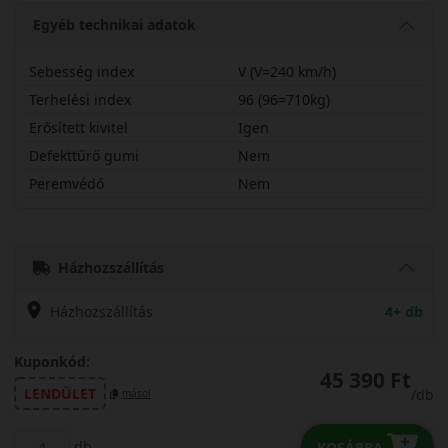
Egyéb technikai adatok
Sebesség index
V (V=240 km/h)
Terhelési index
96 (96=710kg)
Erősített kivitel
Igen
Defekttűrő gumi
Nem
Peremvédő
Nem
22545R19VSV3X
Házhozszállítás
Házhozszállítás
4+ db
Kuponkód:
45 390 Ft
LENDÜLET
/db
másol
db
KOSÁRBA