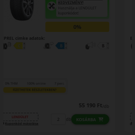
kuponkódot!
0%
EPREL cimke adatok:
0% THM
100% online
7 perc
FIZETHETEK RÉSZLETEKBEN?
56 990 Ft
56 590 Ft
/db
LENDÜLET
db
KOSÁRBA
Kuponkód másolása