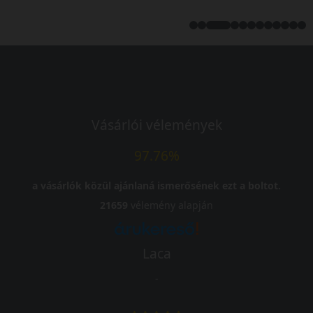
Vásárlói vélemények
97.76%
a vásárlók közül ajánlaná ismerősének ezt a boltot.
21659
vélemény alapján
Laca
-