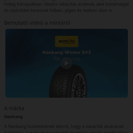
hideg hónapokban. Ideális választás azoknak, akik biztonságot
és stabilitást keresnek hóban, jégen és nedves úton is.
Bemutató videó a mintáról
A márka
Nankang
A Nankang küldetésének tekinti, hogy a vásárlók elvárásait
kielégítse, a gumiabroncsgyártó mottót is ennek megfelelően