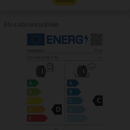
Előbírálat
EU-s abroncscímke