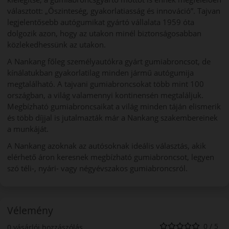
választott: „Őszinteség, gyakorlatiasság és innováció”. Tajvan
legjelentősebb autógumikat gyártó vállalata 1959 óta
dolgozik azon, hogy az utakon minél biztonságosabban
közlekedhessünk az utakon.
A Nankang főleg személyautókra gyárt gumiabroncsot, de
kínálatukban gyakorlatilag minden jármű autógumija
megtalálható. A tajvani gumiabroncsokat több mint 100
országban, a világ valamennyi kontinensén megtaláljuk.
Megbízható gumiabroncsaikat a világ minden táján elismerik
és több díjjal is jutalmazták már a Nankang szakembereinek
a munkáját.
A Nankang azoknak az autósoknak ideális választás, akik
elérhető áron keresnek megbízható gumiabroncsot, legyen
szó téli-, nyári- vagy négyévszakos gumiabroncsról.
Vélemény
0 / 5
0 vásárlói hozzászólás