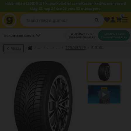
Használja a LENDÜLET kuponkódot és szereltessen kedvezményesen!
Még 53 nap 21 óra 09 perc 52 másodperc.
0
AUTÓSZERVIZ
GUMISZERVIZ
LEGKÖZELEBBI SZERVIZ
IDŐPONTFOGLALÁS
IDŐPONTFOGLALÁS
225/45R19
S-3 XL
Vissza