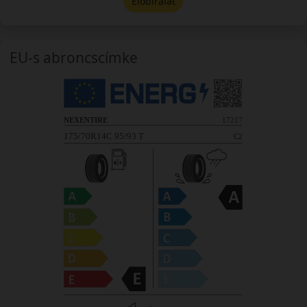
Előbírálat
EU-s abroncscímke