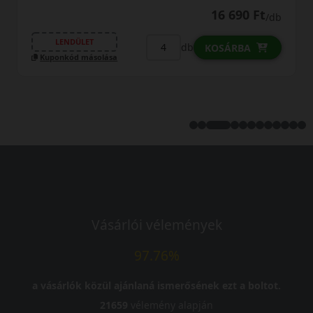
16 690 Ft
/db
LENDÜLET
db
KOSÁRBA
Kuponkód másolása
Vásárlói vélemények
97.76%
a vásárlók közül ajánlaná ismerősének ezt a boltot.
21659
vélemény alapján