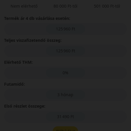
Nem elérhető
80 000 Ft-tól
501 000 Ft-tól
Termék ár 4 db vásárlása esetén:
125 960 Ft
Teljes viszafizetendő összeg:
125 960 Ft
Elérhető THM:
0%
Futamidő:
3 hónap
Első részlet összege:
31 490 Ft