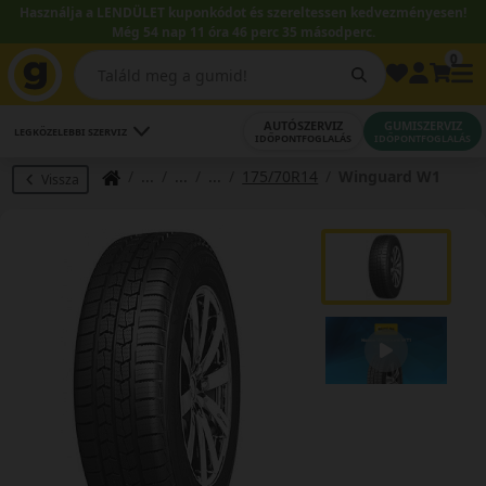
Használja a LENDÜLET kuponkódot és szereltessen kedvezményesen!
Még 54 nap 11 óra 46 perc 34 másodperc.
0
AUTÓSZERVIZ
GUMISZERVIZ
LEGKÖZELEBBI SZERVIZ
IDŐPONTFOGLALÁS
IDŐPONTFOGLALÁS
175/70R14
Winguard W1
Vissza