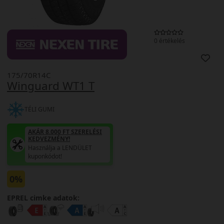
0 értékelés
175/70R14C
Winguard WT1 T
TÉLI GUMI
AKÁR 8.000 FT SZERELÉSI
KEDVEZMÉNY!
Használja a LENDÜLET
kuponkódot!
0%
EPREL cimke adatok: