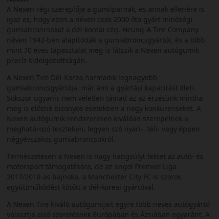
A Nexen régi szereplője a gumiiparnak, és annak ellenére is
igaz ez, hogy ezen a néven csak 2000 óta gyárt minőségi
gumiabroncsokat a dél-koreai cég. Heung-A Tire Company
néven 1942-ben alapították a gumiabroncsgyártót, és a több
mint 70 éves tapasztalat meg is látszik a Nexen autógumik
precíz kidolgozottságán.
A Nexen Tire Dél-Korea harmadik legnagyobb
gumiabroncsgyártója, már ami a gyártási kapacitást illeti.
Sokszor ugyanis nem véletlen támad az az érzésünk mintha
meg is előzné bizonyos esetekben a nagy konkurenseket. A
Nexen autógumik rendszeresen kiválóan szerepelnek a
meghatározó teszteken, legyen szó nyári-, téli- vagy éppen
négyévszakos gumiabroncsokról.
Természetesen a Nexen is nagy hangsúlyt fektet az autó- és
motorsport támogatására, de az angol Premier Liga
2017/2018-as bajnoka, a Manchester City FC is szoros
együttműködést kötött a dél-koreai gyártóval.
A Nexen Tire kiváló autógumijait egyre több neves autógyártó
választja első szerelésnek Európában és Ázsiában egyaránt. A