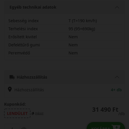
Egyéb technikai adatok
Sebesség index
T (T=190 km/h)
Terhelési index
95 (95=690kg)
Erősített kivitel
Nem
Defekttűrő gumi
Nem
Peremvédő
Nem
17570R14CTWWT1
Házhozszállítás
Házhozszállítás
4+ db
Kuponkód:
31 490 Ft
LENDÜLET
/db
másol
db
KOSÁRBA