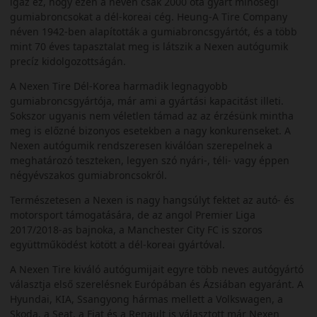
igaz ez, hogy ezen a néven csak 2000 óta gyárt minőségi
gumiabroncsokat a dél-koreai cég. Heung-A Tire Company
néven 1942-ben alapították a gumiabroncsgyártót, és a több
mint 70 éves tapasztalat meg is látszik a Nexen autógumik
precíz kidolgozottságán.
A Nexen Tire Dél-Korea harmadik legnagyobb
gumiabroncsgyártója, már ami a gyártási kapacitást illeti.
Sokszor ugyanis nem véletlen támad az az érzésünk mintha
meg is előzné bizonyos esetekben a nagy konkurenseket. A
Nexen autógumik rendszeresen kiválóan szerepelnek a
meghatározó teszteken, legyen szó nyári-, téli- vagy éppen
négyévszakos gumiabroncsokról.
Természetesen a Nexen is nagy hangsúlyt fektet az autó- és
motorsport támogatására, de az angol Premier Liga
2017/2018-as bajnoka, a Manchester City FC is szoros
együttműködést kötött a dél-koreai gyártóval.
A Nexen Tire kiváló autógumijait egyre több neves autógyártó
választja első szerelésnek Európában és Ázsiában egyaránt. A
Hyundai, KIA, Ssangyong hármas mellett a Volkswagen, a
Skoda, a Seat, a Fiat és a Renault is választott már Nexen