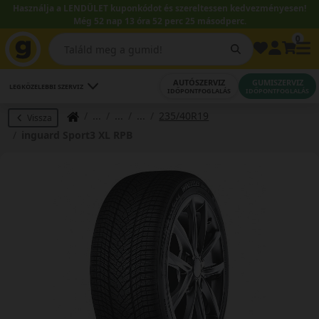
Használja a LENDÜLET kuponkódot és szereltessen kedvezményesen!
Még 52 nap 13 óra 52 perc 24 másodperc.
0
AUTÓSZERVIZ
GUMISZERVIZ
LEGKÖZELEBBI SZERVIZ
IDŐPONTFOGLALÁS
IDŐPONTFOGLALÁS
235/40R19
Vissza
inguard Sport3 XL RPB