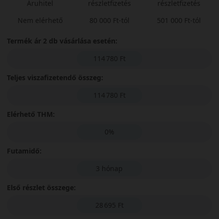
Áruhitel
részletfizetés
részletfizetés
Nem elérhető
80 000 Ft-tól
501 000 Ft-tól
Termék ár 2 db vásárlása esetén:
114 780 Ft
Teljes viszafizetendő összeg:
114 780 Ft
Elérhető THM:
0%
Futamidő:
3 hónap
Első részlet összege:
28 695 Ft