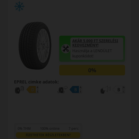
AKÁR 5.000 FT SZERELÉSI
KEDVEZMÉNY!
Használja a LENDÜLET
kuponkódot!
0%
cimke adatok:
EPREL cim
M
100% online
7 perc
0% THM
IZETHETEK RÉSZLETEKBEN?
FIZET