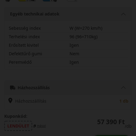
Egyéb technikai adatok
Sebesség index
W (W=270 km/h)
Terhelési index
96 (96=710kg)
Erősített kivitel
Igen
Defekttűrő gumi
Nem
Peremvédő
Igen
23540R19WWGSP3X
Házhozszállítás
Házhozszállítás
1 db
Kuponkód:
57 390 Ft
LENDÜLET
/db
másol