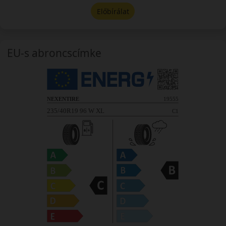
Előbírálat
EU-s abroncscímke