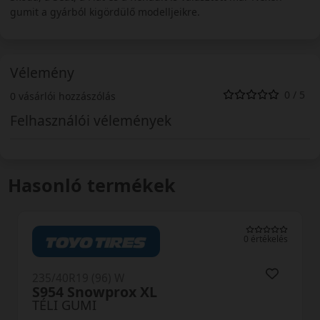
gumit a gyárból kigördülő modelljeikre.
Vélemény
0 / 5
0 vásárlói hozzászólás
Felhasználói vélemények
Hasonló termékek
0 értékelés
R19 (96) W
235/40R1
 Snowprox XL
Observ
 GUMI
TÉLI GU