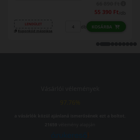
66 890 Ft
55 390 Ft
/db
NDÜLET
LENDÜ
db
KOSÁRBA
kód másolása
Kuponkód
Vásárlói vélemények
97.76%
a vásárlók közül ajánlaná ismerősének ezt a boltot.
21659
vélemény alapján