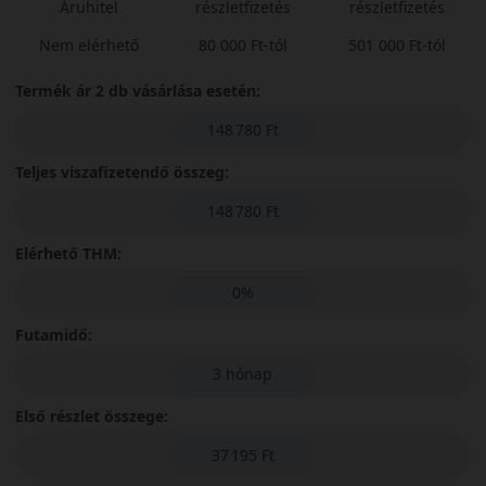
Áruhitel
részletfizetés
részletfizetés
Nem elérhető
80 000 Ft-tól
501 000 Ft-tól
Termék ár 2 db vásárlása esetén:
148 780 Ft
Teljes viszafizetendő összeg:
148 780 Ft
Elérhető THM:
0%
Futamidő:
3 hónap
Első részlet összege:
37 195 Ft