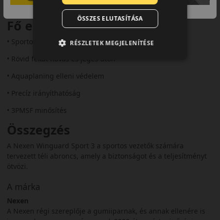
télen is lendületesen, sportosabban szeretnének közlekedni.
ÖSSZES ELUTASÍTÁSA
Fő előnyök röviden:
• Sportos kialakítás a dinamikus vezetéshez
RÉSZLETEK MEGJELENÍTÉSE
• Rövid fékút havas és jeges úton
• Aquaplaning elleni védelem
• Precíz irányíthatóság
• 3PMSF minősítés
Összegzés
A Nexen Winguard Sport 3 a sportos vezetők számára
tervezett téli abroncs, amely a biztonságot és a teljesítményt
ötvözi.
A márka
Nexen
A Nexen régi szereplője a gumiiparnak, és annak ellenére is