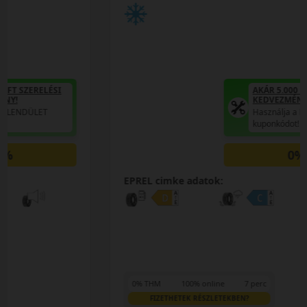
AKÁR 5.000 FT SZERELÉSI
KEDVEZMÉNY!
Használja a LENDÜLET
kuponkódot!
0%
EPREL cimke adatok:
0% THM
100% online
7 perc
FIZETHETEK RÉSZLETEKBEN?