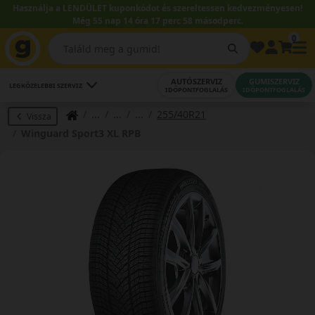
Használja a LENDÜLET kuponkódot és szereltessen kedvezményesen!
Még 55 nap 14 óra 17 perc 58 másodperc.
0
AUTÓSZERVIZ
GUMISZERVIZ
LEGKÖZELEBBI SZERVIZ
IDŐPONTFOGLALÁS
IDŐPONTFOGLALÁS
255/40R21
Vissza
Winguard Sport3 XL RPB