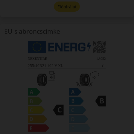
Előbírálat
EU-s abroncscímke