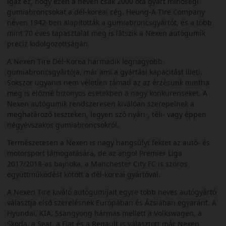
igaz ez, hogy ezen a néven csak 2000 óta gyárt minőségi
gumiabroncsokat a dél-koreai cég. Heung-A Tire Company
néven 1942-ben alapították a gumiabroncsgyártót, és a több
mint 70 éves tapasztalat meg is látszik a Nexen autógumik
precíz kidolgozottságán.
A Nexen Tire Dél-Korea harmadik legnagyobb
gumiabroncsgyártója, már ami a gyártási kapacitást illeti.
Sokszor ugyanis nem véletlen támad az az érzésünk mintha
meg is előzné bizonyos esetekben a nagy konkurenseket. A
Nexen autógumik rendszeresen kiválóan szerepelnek a
meghatározó teszteken, legyen szó nyári-, téli- vagy éppen
négyévszakos gumiabroncsokról.
Természetesen a Nexen is nagy hangsúlyt fektet az autó- és
motorsport támogatására, de az angol Premier Liga
2017/2018-as bajnoka, a Manchester City FC is szoros
együttműködést kötött a dél-koreai gyártóval.
A Nexen Tire kiváló autógumijait egyre több neves autógyártó
választja első szerelésnek Európában és Ázsiában egyaránt. A
Hyundai, KIA, Ssangyong hármas mellett a Volkswagen, a
Skoda, a Seat, a Fiat és a Renault is választott már Nexen