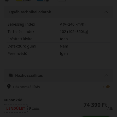
Egyéb technikai adatok
Sebesség index
V (V=240 km/h)
Terhelési index
102 (102=850kg)
Erősített kivitel
Igen
Defekttűrő gumi
Nem
Peremvédő
Igen
25540R21VWGSP3X
Házhozszállítás
Házhozszállítás
1 db
Kuponkód:
74 390 Ft
LENDÜLET
/db
másol