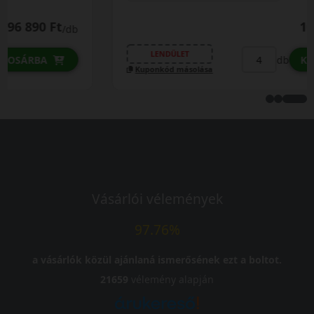
101 890 Ft
/db
LENDÜLET
db
KOSÁRBA
Kuponkód másolása
Vásárlói vélemények
97.76%
a vásárlók közül ajánlaná ismerősének ezt a boltot.
21659
vélemény alapján