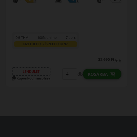
0% THM
100% online
7 perc
FIZETHETEK RÉSZLETEKBEN?
32 690 Ft
/db
LENDÜLET
db
KOSÁRBA
Kuponkód másolása