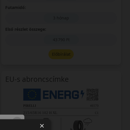
Futamidő:
3 hónap
Első részlet összege:
43 790 Ft
Előbírálat
EU-s abroncscímke
×