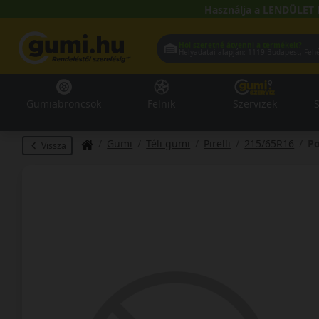
Használja a LENDÜLET 
Hol szeretné átvenni a termékeit?
Helyadatai alapján:
1119 Buda
Gumiabroncsok
Felnik
Szervizek
S
Gumi
Téli gumi
Pirelli
215/65R16
Po
Vissza