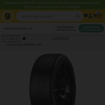
Használja a LENDÜLET kuponkódot és szereltessen kedvezményesen!
Még 53 nap 08 óra 21 perc 12 másodperc.
0
AUTÓSZERVIZ
GUMISZERVIZ
LEGKÖZELEBBI SZERVIZ
IDŐPONTFOGLALÁS
IDŐPONTFOGLALÁS
225/50R19
Vissza
Cinturato Winter 3 XL