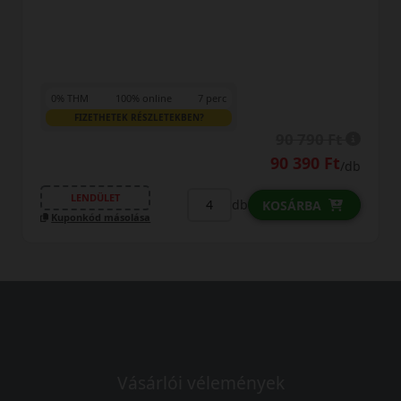
0% THM
100% online
7 perc
FIZETHETEK RÉSZLETEKBEN?
90 790 Ft
90 390 Ft
/db
LENDÜLET
db
KOSÁRBA
Kuponkód másolása
Vásárlói vélemények