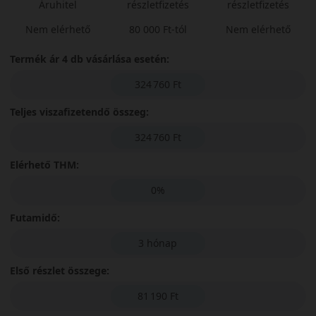
Áruhitel
részletfizetés
részletfizetés
Nem elérhető
80 000 Ft-tól
Nem elérhető
Termék ár 4 db vásárlása esetén:
324 760 Ft
Teljes viszafizetendő összeg:
324 760 Ft
Elérhető THM:
0%
Futamidő:
3 hónap
Első részlet összege:
81 190 Ft