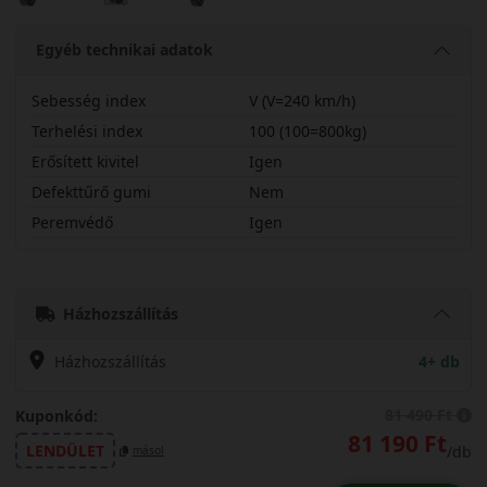
Egyéb technikai adatok
Sebesség index
V (V=240 km/h)
Terhelési index
100 (100=800kg)
Erősített kivitel
Igen
Defekttűrő gumi
Nem
Peremvédő
Igen
22550R19VCNW3X
Házhozszállítás
Házhozszállítás
4+ db
81 490 Ft
Kuponkód:
81 190 Ft
LENDÜLET
/db
másol