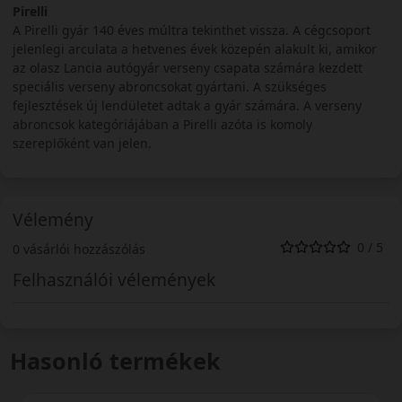
Pirelli
A Pirelli gyár 140 éves múltra tekinthet vissza. A cégcsoport
jelenlegi arculata a hetvenes évek közepén alakult ki, amikor
az olasz Lancia autógyár verseny csapata számára kezdett
speciális verseny abroncsokat gyártani. A szükséges
fejlesztések új lendületet adtak a gyár számára. A verseny
abroncsok kategóriájában a Pirelli azóta is komoly
szereplőként van jelen.
Vélemény
0 / 5
0 vásárlói hozzászólás
Felhasználói vélemények
Hasonló termékek