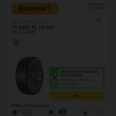
0 értékelés
225/50R19 (100) V
TS 860S XL FR AO
TÉLI GUMI
AKÁR 5.000 FT SZERELÉSI
KEDVEZMÉNY!
Használja a LENDÜLET
kuponkódot!
0%
EPREL cimke adatok: