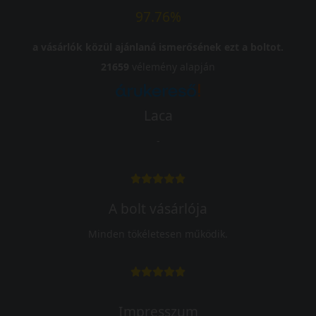
97.76%
a vásárlók közül ajánlaná ismerősének ezt a boltot.
21659
vélemény alapján
Laca
-
A bolt vásárlója
Minden tökéletesen működik.
Impresszum