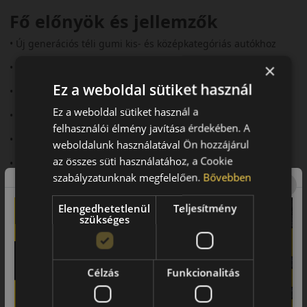
Fő előnyök és jellemzők
• Új generációs téli gumi kis- és középkategóriás autókhoz
×
• Rövidebb fékút havas és nedves úton
Ez a weboldal sütiket használ
• Megbízható tapadás jeges körülmények között is
Ez a weboldal sütiket használ a
• Gazdaságos, hosszú élettartam
felhasználói élmény javítása érdekében. A
• Csendes futás és kényelmes vezetés
weboldalunk használatával Ön hozzájárul
az összes süti használatához, a Cookie
• Fejlett lamellahálózat a stabilitásért
szabályzatunknak megfelelően.
Bővebben
Futófelület és tapadás téli
útviszonyok között
Elengedhetetlenül
Teljesítmény
szükséges
A Cinturato Winter 3 V-alakú futófelülettel és nagy sűrűségű
lamellázattal rendelkezik, amely rengeteg kapaszkodóélet
biztosít havas és jeges utakon. Az új lamellatechnológia javítja
Célzás
Funkcionalitás
a fékezést és a gyorsítást, valamint stabilabb
kormányozhatóságot kínál.