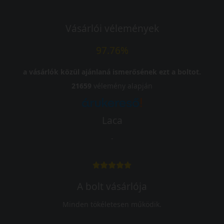
Vásárlói vélemények
97.76%
a vásárlók közül ajánlaná ismerősének ezt a boltot.
21659
vélemény alapján
Laca
-
A bolt vásárlója
Minden tökéletesen működik.