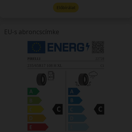
Előbírálat
EU-s abroncscímke