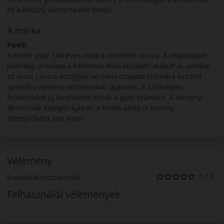
és a hosszú élettartamot ötvözi.
A márka
Pirelli
A Pirelli gyár 140 éves múltra tekinthet vissza. A cégcsoport
jelenlegi arculata a hetvenes évek közepén alakult ki, amikor
az olasz Lancia autógyár verseny csapata számára kezdett
speciális verseny abroncsokat gyártani. A szükséges
fejlesztések új lendületet adtak a gyár számára. A verseny
abroncsok kategóriájában a Pirelli azóta is komoly
szereplőként van jelen.
Vélemény
0 / 5
0 vásárlói hozzászólás
Felhasználói vélemények