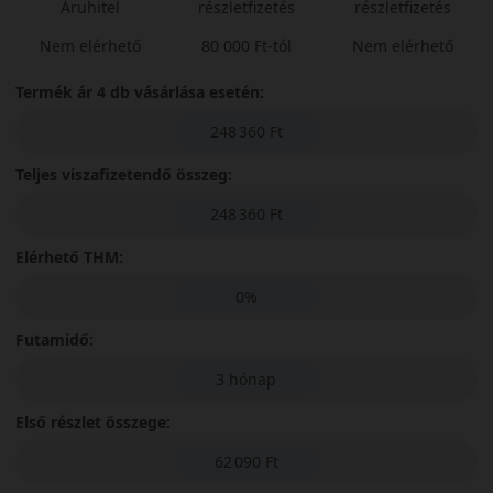
Áruhitel
részletfizetés
részletfizetés
Nem elérhető
80 000 Ft-tól
Nem elérhető
Termék ár 4 db vásárlása esetén:
248 360 Ft
Teljes viszafizetendő összeg:
248 360 Ft
Elérhető THM:
0%
Futamidő:
3 hónap
Első részlet összege:
62 090 Ft