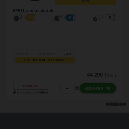
EPREL cimke adatok:
0% THM
100% online
7 perc
FIZETHETEK RÉSZLETEKBEN?
44 290 Ft
/db
LENDÜLET
db
KOSÁRBA
Kuponkód másolása