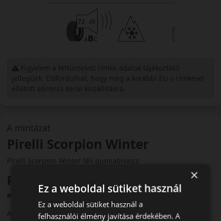
Figyelem a feltüntetett címke adatok tájékoztató
jellegűek. Előfordulhat, hogy még a korábbi EU-s címkével
ellátott abroncs kerül kiszállításra.
A mintázat
Pirelli Scorpion Winter
Pirelli Scorpion Winter téli gumiabroncs
×
Prémium SUV biztonság télen
Ez a weboldal sütiket használ
Pirelli Scorpion Winter téli gumiabroncs
Ez a weboldal sütiket használ a
A Pirelli Scorpion Winter a prémium SUV-okhoz és
felhasználói élmény javítása érdekében. A