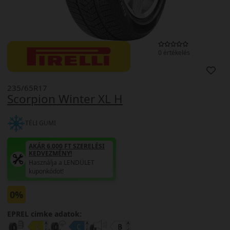
0 értékelés
235/65R17
Scorpion Winter XL H
TÉLI GUMI
AKÁR 6.000 FT SZERELÉSI
KEDVEZMÉNY!
Használja a LENDÜLET
kuponkódot!
0%
EPREL cimke adatok: