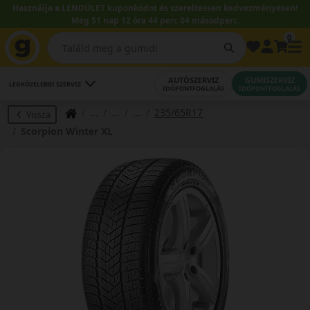
Használja a LENDÜLET kuponkódot és szereltessen kedvezményesen!
Még 51 nap 12 óra 44 perc 03 másodperc.
0
AUTÓSZERVIZ
GUMISZERVIZ
LEGKÖZELEBBI SZERVIZ
IDŐPONTFOGLALÁS
IDŐPONTFOGLALÁS
235/65R17
Vissza
Scorpion Winter XL