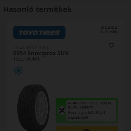
Hasonló termékek
0 értékelés
235/65R17 (104) H
S954 Snowprox SUV
TÉLI GUMI
AKÁR 6.000 FT SZERELÉSI
KEDVEZMÉNY!
Használja a LENDÜLET
kuponkódot!
0%