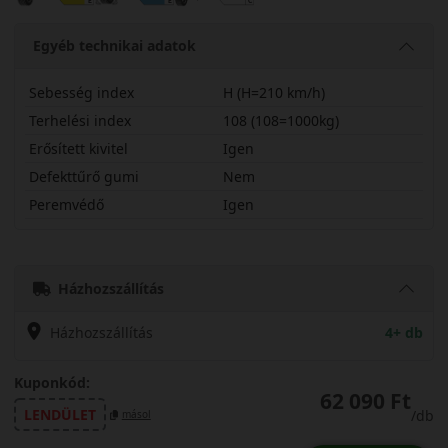
Egyéb technikai adatok
Sebesség index
H (H=210 km/h)
Terhelési index
108 (108=1000kg)
Erősített kivitel
Igen
Defekttűrő gumi
Nem
Peremvédő
Igen
23565R17HSCWX
Házhozszállítás
Házhozszállítás
4+ db
Kuponkód:
62 090 Ft
LENDÜLET
/db
másol