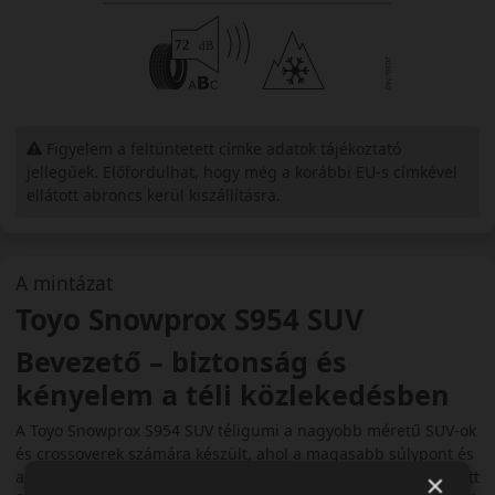
Figyelem a feltüntetett címke adatok tájékoztató
jellegűek. Előfordulhat, hogy még a korábbi EU-s címkével
ellátott abroncs kerül kiszállításra.
A mintázat
Toyo Snowprox S954 SUV
Bevezető – biztonság és
kényelem a téli közlekedésben
A Toyo Snowprox S954 SUV téligumi a nagyobb méretű SUV-ok
és crossoverek számára készült, ahol a magasabb súlypont és
a nagyobb tömeg különösen fontos stabilitást igényel. A fejlett
×