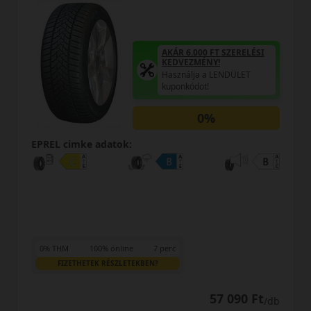
AKÁR 6.000 FT SZERELÉSI
KEDVEZMÉNY!
Használja a LENDÜLET
kuponkódot!
0%
EPREL cimke adatok:
0% THM
100% online
7 perc
FIZETHETEK RÉSZLETEKBEN?
62 090 Ft
/db