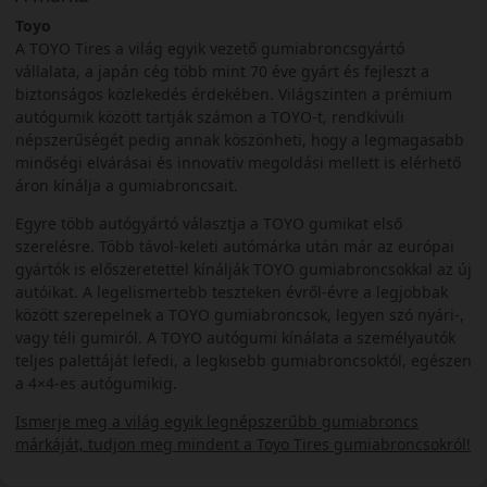
Toyo
A TOYO Tires a világ egyik vezető gumiabroncsgyártó
vállalata, a japán cég több mint 70 éve gyárt és fejleszt a
biztonságos közlekedés érdekében. Világszinten a prémium
autógumik között tartják számon a TOYO-t, rendkívüli
népszerűségét pedig annak köszönheti, hogy a legmagasabb
minőségi elvárásai és innovatív megoldási mellett is elérhető
áron kínálja a gumiabroncsait.
Egyre több autógyártó választja a TOYO gumikat első
szerelésre. Több távol-keleti autómárka után már az európai
gyártók is előszeretettel kínálják TOYO gumiabroncsokkal az új
autóikat. A legelismertebb teszteken évről-évre a legjobbak
között szerepelnek a TOYO gumiabroncsok, legyen szó nyári-,
vagy téli gumiról. A TOYO autógumi kínálata a személyautók
teljes palettáját lefedi, a legkisebb gumiabroncsoktól, egészen
a 4×4-es autógumikig.
Ismerje meg a világ egyik legnépszerűbb gumiabroncs
márkáját, tudjon meg mindent a Toyo Tires gumiabroncsokról!