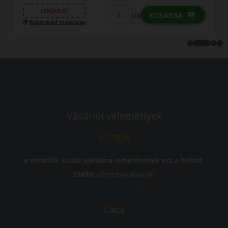
LENDÜLET
db
KOSÁRBA
Kuponkód másolása
Vásárlói vélemények
97.76%
a vásárlók közül ajánlaná ismerősének ezt a boltot.
21659
vélemény alapján
Laca
-