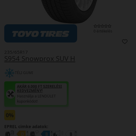
0 értékelés
235/65R17
S954 Snowprox SUV H
TÉLI GUMI
AKÁR 6.000 FT SZERELÉSI
KEDVEZMÉNY!
Használja a LENDÜLET
kuponkódot!
0%
EPREL cimke adatok: