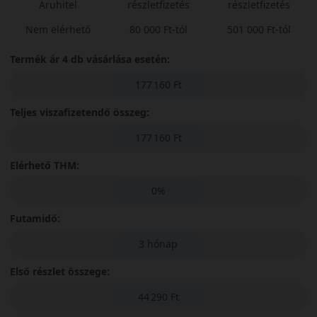
Áruhitel
részletfizetés
részletfizetés
Nem elérhető
80 000 Ft-tól
501 000 Ft-tól
Termék ár 4 db vásárlása esetén:
177 160 Ft
Teljes viszafizetendő összeg:
177 160 Ft
Elérhető THM:
0%
Futamidő:
3 hónap
Első részlet összege:
44 290 Ft