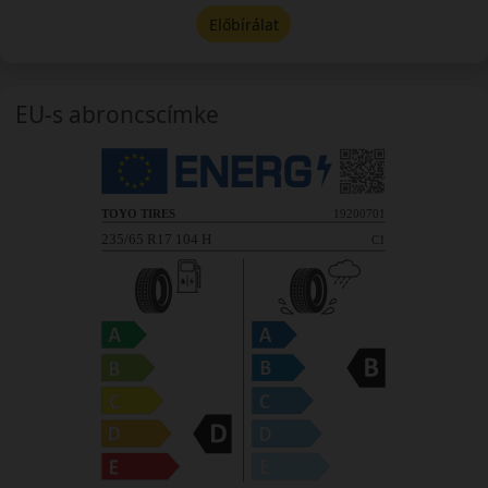
Előbírálat
EU-s abroncscímke