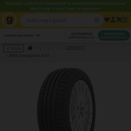
Használja a LENDÜLET kuponkódot és szereltessen kedvezményesen!
Még 53 nap 19 óra 57 perc 34 másodperc.
0
AUTÓSZERVIZ
GUMISZERVIZ
LEGKÖZELEBBI SZERVIZ
IDŐPONTFOGLALÁS
IDŐPONTFOGLALÁS
235/65R17
Vissza
S954 Snowprox SUV