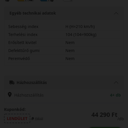
Egyéb technikai adatok
Sebesség index
H (H=210 km/h)
Terhelési index
104 (104=900kg)
Erősített kivitel
Nem
Defekttűrő gumi
Nem
Peremvédő
Nem
23565R17HS954S
Házhozszállítás
Házhozszállítás
4+ db
Kuponkód:
44 290 Ft
LENDÜLET
/db
másol