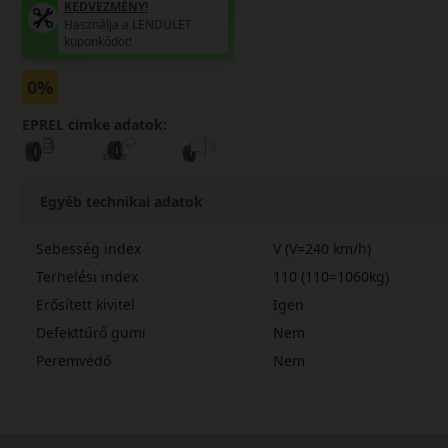
KEDVEZMÉNY!
Használja a LENDÜLET
kuponkódot!
0%
EPREL cimke adatok:
Egyéb technikai adatok
Sebesség index
V (V=240 km/h)
Terhelési index
110 (110=1060kg)
Erősített kivitel
Igen
Defekttűrő gumi
Nem
Peremvédő
Nem
27545R20VSCWN3X