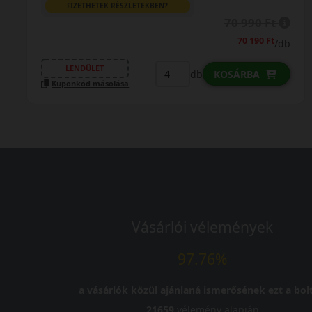
FIZETHETEK RÉSZLETEKBEN?
70 990 Ft
70 190 Ft
/db
LENDÜLET
db
KOSÁRBA
Kuponkód másolása
Vásárlói vélemények
97.76%
a vásárlók közül ajánlaná ismerősének ezt a bolt
21659
vélemény alapján