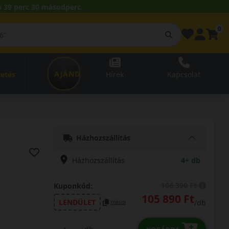
 39 perc 29 másodperc.
0
AJÁNDÉKUTALVÁNY
zetés
Hírek
Kapcsolat
Házhozszállítás
Házhozszállítás
4+ db
106 390 Ft
Kuponkód:
105 890 Ft
LENDÜLET
/db
másol