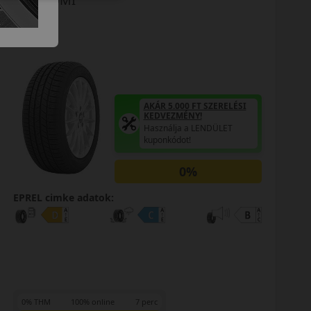
TÉLI GUMI
AKÁR 5.000 FT SZERELÉSI
KEDVEZMÉNY!
Használja a LENDÜLET
kuponkódot!
0%
EPREL cimke adatok:
0% THM
100% online
7 perc