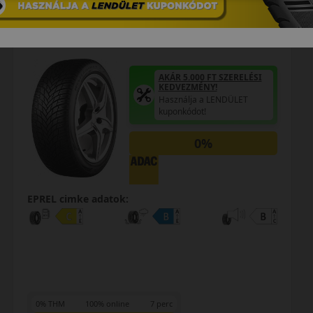
TÉLI GUMI
AKÁR 5.000 FT SZERELÉSI
KEDVEZMÉNY!
Használja a LENDÜLET
kuponkódot!
0%
EPREL cimke adatok:
0% THM
100% online
7 perc