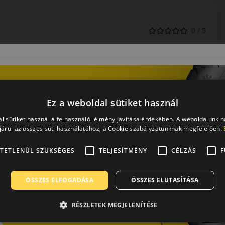
0 / 5
Ez a weboldal sütiket használ
l sütiket használ a felhasználói élmény javítása érdekében. A weboldalunk 
árul az összes süti használatához, a Cookie szabályzatunknak megfelelően.
TETLENÜL SZÜKSÉGES
TELJESÍTMÉNY
CÉLZÁS
F
0 értékelés
ÖSSZES ELFOGADÁSA
ÖSSZES ELUTASÍTÁSA
RÉSZLETEK MEGJELENÍTÉSE
275/45R20 (110) V
WinterHawk 4 XL