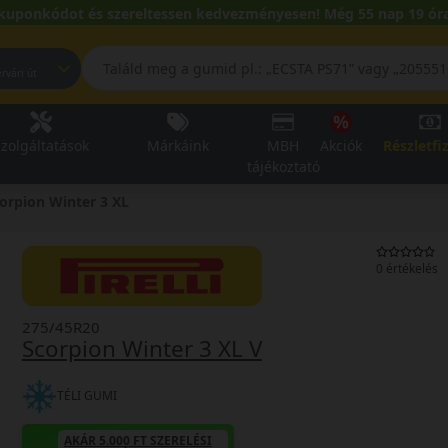
kuponkódot és szereltessen kedvezményesen! Még 55 nap 19 óra
pest, Fehérvári út
zolgáltatások
Márkáink
MBH
Akciók
Részletfi
tájékoztató
orpion Winter 3 XL
0 értékelés
275/45R20
Scorpion Winter 3 XL V
TÉLI GUMI
AKÁR 5.000 FT SZERELÉSI