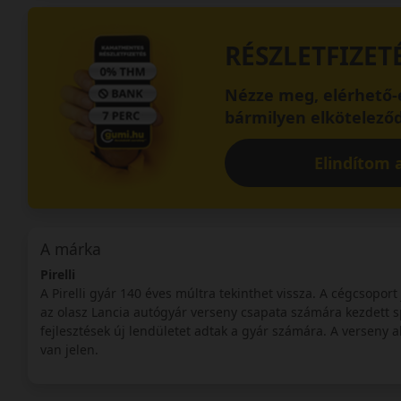
RÉSZLETFIZET
Nézze meg, elérhető-e
bármilyen elköteleződ
Elindítom a
A márka
Pirelli
A Pirelli gyár 140 éves múltra tekinthet vissza. A cégcsoport
az olasz Lancia autógyár verseny csapata számára kezdett s
fejlesztések új lendületet adtak a gyár számára. A verseny a
van jelen.