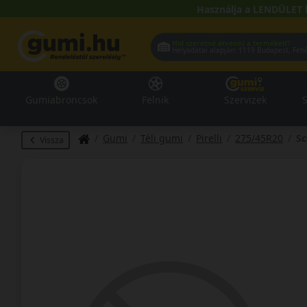
Használja a LENDÜLET 
Hol szeretné átvenni a termékeit?
Helyadatai alapján:
1119 Buda
Gumiabroncsok
Felnik
Szervizek
S
Gumi
Téli gumi
Pirelli
275/45R20
Sc
Vissza