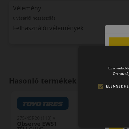
Vélemény
0 vásárlói hozzászólás
Felhasználói vélemények
Ez a webolda
Ön hozzáj
Hasonló termékek
ELENGEDHE
0 értékelés
275/45R20 (110) V
Observe EWS1