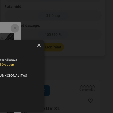
Futamidő:
3 hónap
Első részlet összege:
105 890 Ft
×
Előbírálat
használatával
Bővebben
UNKCIONALITÁS
0 értékelés
275/45R20 (110) V
S954 Snowprox SUV XL