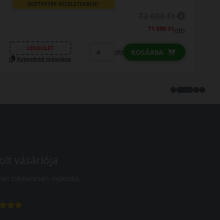
FIZETHETEK RÉSZLETEKBEN?
72 690 Ft
71 890 Ft
/db
LENDÜLET
db
KOSÁRBA
Kuponkód másolása
olt vásárlója
en tökéletesen működik.