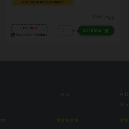
FIZETHETEK RÉSZLETEKBEN?
70 590 Ft
/db
LENDÜLET
db
KOSÁRBA
Kuponkód másolása
Laca
A b
-
Mind
ot.