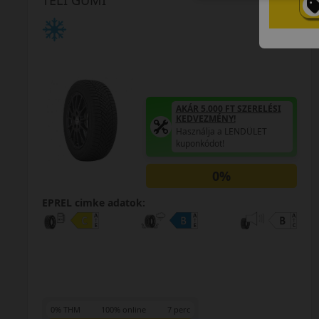
TÉLI GUMI
AKÁR 5.000 FT SZERELÉSI
KEDVEZMÉNY!
Használja a LENDÜLET
kuponkódot!
0%
EPREL cimke adatok:
0% THM
100% online
7 perc