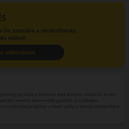
ÉS
 Ön számára a részletfizetés
és nélkül!
z előbírálatot
 jelenlegi arculata a hetvenes évek közepén alakult ki, amikor
peciális verseny abroncsokat gyártani. A szükséges
broncsok kategóriájában a Pirelli azóta is komoly szereplőként