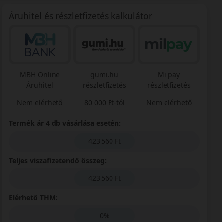
Áruhitel és részletfizetés kalkulátor
MBH Online
gumi.hu
Milpay
Áruhitel
részletfizetés
részletfizetés
Nem elérhető
80 000 Ft-tól
Nem elérhető
Termék ár 4 db vásárlása esetén:
423 560 Ft
Teljes viszafizetendő összeg:
423 560 Ft
Elérhető THM:
0%