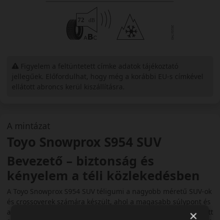
Figyelem a feltüntetett címke adatok tájékoztató
jellegűek. Előfordulhat, hogy még a korábbi EU-s címkével
ellátott abroncs kerül kiszállításra.
A mintázat
Toyo Snowprox S954 SUV
Bevezető – biztonság és
kényelem a téli közlekedésben
A Toyo Snowprox S954 SUV téligumi a nagyobb méretű SUV-ok
és crossoverek számára készült, ahol a magasabb súlypont és
a nagyobb tömeg különösen fontos stabilitást igényel. A fejlett
×