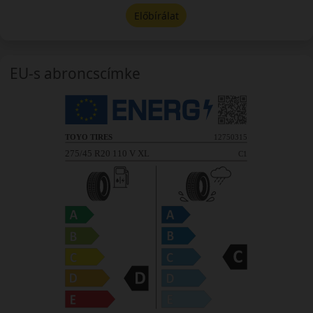
Előbírálat
EU-s abroncscímke