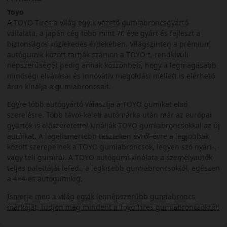
Toyo
A TOYO Tires a világ egyik vezető gumiabroncsgyártó
vállalata, a japán cég több mint 70 éve gyárt és fejleszt a
biztonságos közlekedés érdekében. Világszinten a prémium
autógumik között tartják számon a TOYO-t, rendkívüli
népszerűségét pedig annak köszönheti, hogy a legmagasabb
minőségi elvárásai és innovatív megoldási mellett is elérhető
áron kínálja a gumiabroncsait.
Egyre több autógyártó választja a TOYO gumikat első
szerelésre. Több távol-keleti autómárka után már az európai
gyártók is előszeretettel kínálják TOYO gumiabroncsokkal az új
autóikat. A legelismertebb teszteken évről-évre a legjobbak
között szerepelnek a TOYO gumiabroncsok, legyen szó nyári-,
vagy téli gumiról. A TOYO autógumi kínálata a személyautók
teljes palettáját lefedi, a legkisebb gumiabroncsoktól, egészen
a 4×4-es autógumikig.
Ismerje meg a világ egyik legnépszerűbb gumiabroncs
márkáját, tudjon meg mindent a Toyo Tires gumiabroncsokról!