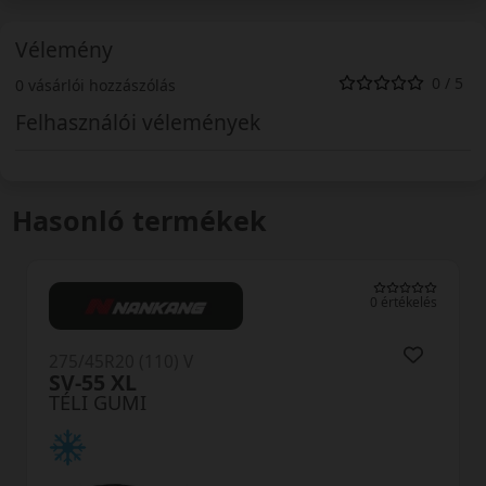
Vélemény
0 / 5
0 vásárlói hozzászólás
Felhasználói vélemények
Hasonló termékek
0 értékelés
) V
275/45R20 (110) V
Winguard Spo
TÉLI GUMI