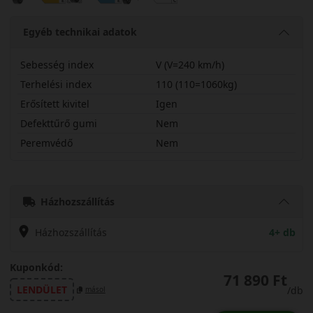
Egyéb technikai adatok
Sebesség index
V (V=240 km/h)
Terhelési index
110 (110=1060kg)
Erősített kivitel
Igen
Defekttűrő gumi
Nem
Peremvédő
Nem
27545R20VS954SX
Házhozszállítás
Házhozszállítás
4+ db
Kuponkód:
71 890 Ft
LENDÜLET
/db
másol