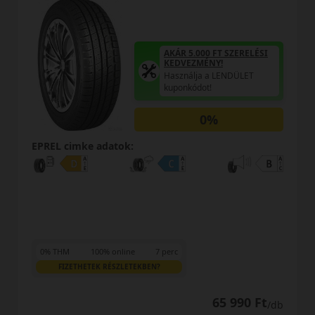
AKÁR 5.000 FT SZERELÉSI
KEDVEZMÉNY!
Használja a LENDÜLET
kuponkódot!
0%
atok:
EPREL cimke adato
online
7 perc
0% THM
100% onl
ÉSZLETEKBEN?
FIZETHETEK RÉSZL
65 990 Ft
/db