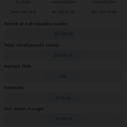
Áruhitel
részletfizetés
részletfizetés
Nem elérhető
80 000 Ft-tól
501 000 Ft-tól
Termék ár 4 db vásárlása esetén:
287 560 Ft
Teljes viszafizetendő összeg:
287 560 Ft
Elérhető THM:
0%
Futamidő:
3 hónap
Első részlet összege:
71 890 Ft