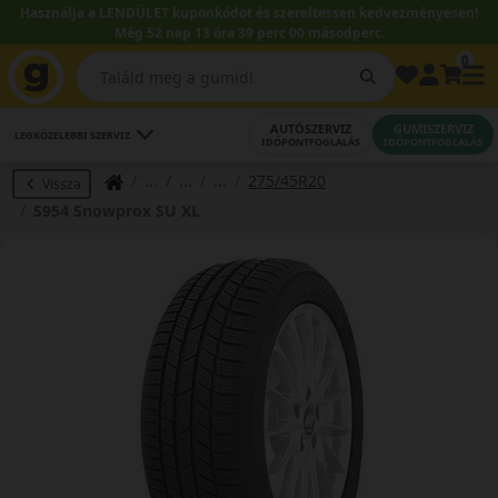
Használja a LENDÜLET kuponkódot és szereltessen kedvezményesen!
Még 52 nap 13 óra 38 perc 59 másodperc.
0
AUTÓSZERVIZ
GUMISZERVIZ
LEGKÖZELEBBI SZERVIZ
IDŐPONTFOGLALÁS
IDŐPONTFOGLALÁS
275/45R20
Vissza
S954 Snowprox SU XL