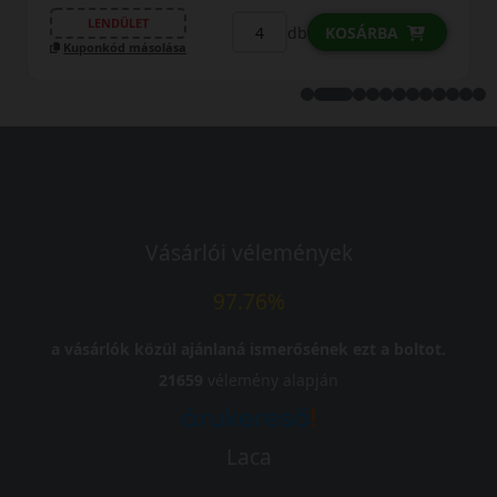
LENDÜLET
db
KOSÁRBA
sa
Kuponkód másolása
Vásárlói vélemények
97.76%
a vásárlók közül ajánlaná ismerősének ezt a boltot.
21659
vélemény alapján
Laca
-