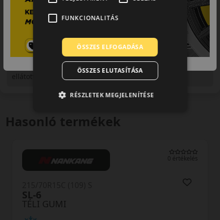
FUNKCIONALITÁS
ÖSSZES ELFOGADÁSA
Figyelem a feltüntetett címke adatok tájékoztató
jellegűek. Előfordulhat, hogy még a korábbi EU-s címkével
ÖSSZES ELUTASÍTÁSA
ellátott abroncs kerül kiszállításra.
RÉSZLETEK MEGJELENÍTÉSE
Hasonló termékek
0 értékelés
215/70R15C (109) S
SL-6
TÉLI GUMI