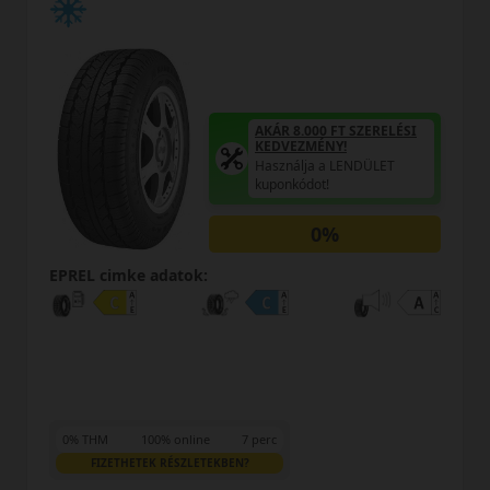
AKÁR 8.000 FT SZERELÉSI
KEDVEZMÉNY!
Használja a LENDÜLET
kuponkódot!
0%
EPREL cimke adatok:
0% THM
100% online
7 perc
FIZETHETEK RÉSZLETEKBEN?