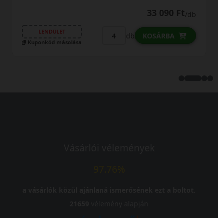
33 090 Ft
/db
LENDÜLET
db
KOSÁRBA
Kuponkód másolása
Vásárlói vélemények
97.76%
a vásárlók közül ajánlaná ismerősének ezt a boltot.
21659
vélemény alapján