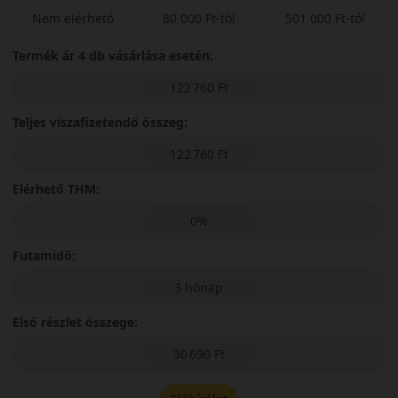
Nem elérhető
80 000 Ft-tól
501 000 Ft-tól
Termék ár 4 db vásárlása esetén:
122 760 Ft
Teljes viszafizetendő összeg:
122 760 Ft
Elérhető THM:
0%
Futamidő:
3 hónap
Első részlet összege:
30 690 Ft