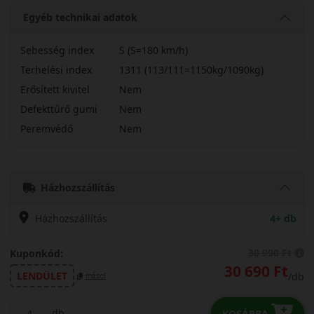
Egyéb technikai adatok
Sebesség index
S (S=180 km/h)
Terhelési index
1311 (113/111=1150kg/1090kg)
Erősített kivitel
Nem
Defekttűrő gumi
Nem
Peremvédő
Nem
21570R15CSWC01
Házhozszállítás
Házhozszállítás
4+ db
30 990 Ft
Kuponkód:
30 690 Ft
LENDÜLET
/db
másol
db
KOSÁRBA