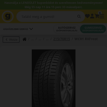
Használja a LENDÜLET kuponkódot és szereltessen kedvezményesen!
Még 55 nap 11 óra 15 perc 32 másodperc.
0
AUTÓSZERVIZ
GUMISZERVIZ
LEGKÖZELEBBI SZERVIZ
IDŐPONTFOGLALÁS
IDŐPONTFOGLALÁS
215/70R15
WC01 RXFrost
Vissza