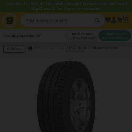
Használja a LENDÜLET kuponkódot és szereltessen kedvezményesen!
Még 53 nap 23 óra 11 perc 29 másodperc.
0
AUTÓSZERVIZ
GUMISZERVIZ
LEGKÖZELEBBI SZERVIZ
IDŐPONTFOGLALÁS
IDŐPONTFOGLALÁS
215/70R15
Observe Van
Vissza