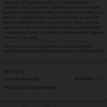
Egyre több autógyártó választja a TOYO gumikat első
szerelésre. Több távol-keleti autómárka után már az európai
gyártók is előszeretettel kínálják TOYO gumiabroncsokkal az új
autóikat. A legelismertebb teszteken évről-évre a legjobbak
között szerepelnek a TOYO gumiabroncsok, legyen szó nyári-,
vagy téli gumiról. A TOYO autógumi kínálata a személyautók
teljes palettáját lefedi, a legkisebb gumiabroncsoktól, egészen
a 4×4-es autógumikig.
Ismerje meg a világ egyik legnépszerűbb gumiabroncs
márkáját, tudjon meg mindent a Toyo Tires gumiabroncsokról!
Vélemény
0 / 5
0 vásárlói hozzászólás
Felhasználói vélemények