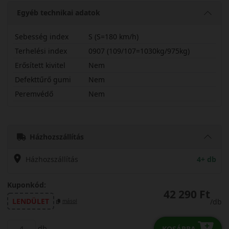
Egyéb technikai adatok
Sebesség index
S (S=180 km/h)
Terhelési index
0907 (109/107=1030kg/975kg)
Erősített kivitel
Nem
Defekttűrő gumi
Nem
Peremvédő
Nem
21570R15CSOBSV
Házhozszállítás
Házhozszállítás
4+ db
Kuponkód:
42 290 Ft
LENDÜLET
/db
másol
db
KOSÁRBA