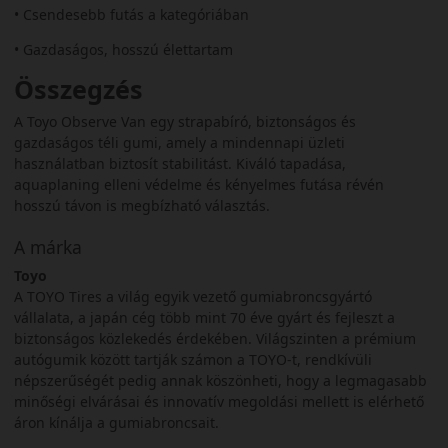
• Csendesebb futás a kategóriában
• Gazdaságos, hosszú élettartam
Összegzés
A Toyo Observe Van egy strapabíró, biztonságos és
gazdaságos téli gumi, amely a mindennapi üzleti
használatban biztosít stabilitást. Kiváló tapadása,
aquaplaning elleni védelme és kényelmes futása révén
hosszú távon is megbízható választás.
A márka
Toyo
A TOYO Tires a világ egyik vezető gumiabroncsgyártó
vállalata, a japán cég több mint 70 éve gyárt és fejleszt a
biztonságos közlekedés érdekében. Világszinten a prémium
autógumik között tartják számon a TOYO-t, rendkívüli
népszerűségét pedig annak köszönheti, hogy a legmagasabb
minőségi elvárásai és innovatív megoldási mellett is elérhető
áron kínálja a gumiabroncsait.