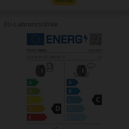
Előbírálat
EU-s abroncscímke