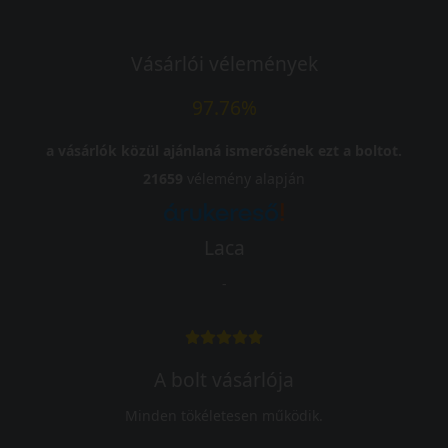
Vásárlói vélemények
97.76%
a vásárlók közül ajánlaná ismerősének ezt a boltot.
21659
vélemény alapján
Laca
-
A bolt vásárlója
Minden tökéletesen működik.