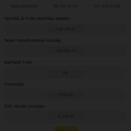
Nem elérhető
80 000 Ft-tól
501 000 Ft-tól
Termék ár 4 db vásárlása esetén:
169 160 Ft
Teljes viszafizetendő összeg:
169 160 Ft
Elérhető THM:
0%
Futamidő:
3 hónap
Első részlet összege:
42 290 Ft