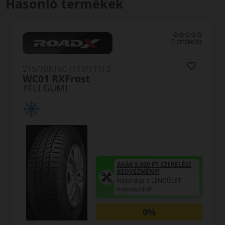
Hasonló termékek
0 értékelés
5/70R15C (113/111) S
215/7
C01 RXFrost
SL-6
LI GUMI
TÉLI
AKÁR 8.000 FT SZERELÉSI
KEDVEZMÉNY!
Használja a LENDÜLET
kuponkódot!
0%