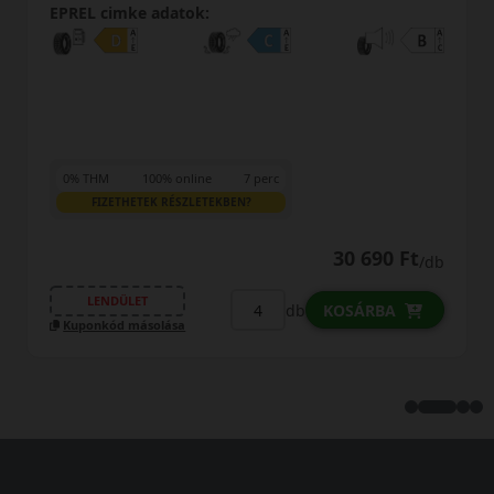
REL cimke adatok:
EPREL
% THM
100% online
7 perc
0% T
FIZETHETEK RÉSZLETEKBEN?
30 690 Ft
/db
LENDÜLET
L
db
KOSÁRBA
uponkód másolása
Kupo