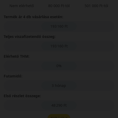
Nem elérhető
80 000 Ft-tól
501 000 Ft-tól
Termék ár 4 db vásárlása esetén:
193 160 Ft
Teljes viszafizetendő összeg:
193 160 Ft
Elérhető THM:
0%
Futamidő:
3 hónap
Első részlet összege:
48 290 Ft