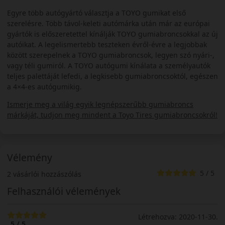
Egyre több autógyártó választja a TOYO gumikat első
szerelésre. Több távol-keleti autómárka után már az európai
gyártók is előszeretettel kínálják TOYO gumiabroncsokkal az új
autóikat. A legelismertebb teszteken évről-évre a legjobbak
között szerepelnek a TOYO gumiabroncsok, legyen szó nyári-,
vagy téli gumiról. A TOYO autógumi kínálata a személyautók
teljes palettáját lefedi, a legkisebb gumiabroncsoktól, egészen
a 4×4-es autógumikig.
Ismerje meg a világ egyik legnépszerűbb gumiabroncs
márkáját, tudjon meg mindent a Toyo Tires gumiabroncsokról!
Vélemény
5 / 5
2 vásárlói hozzászólás
Felhasználói vélemények
Létrehozva: 2020-11-30.
5 / 5