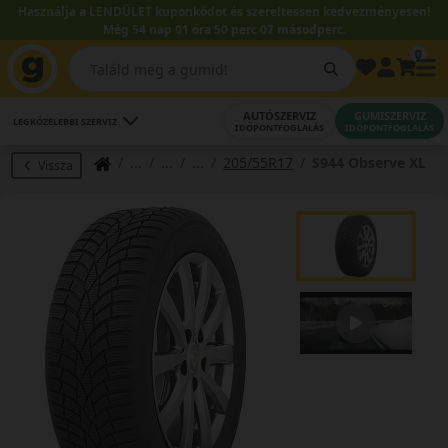
Használja a LENDÜLET kuponkódot és szereltessen kedvezményesen!
Még 54 nap 01 óra 50 perc 07 másodperc.
0
AUTÓSZERVIZ
GUMISZERVIZ
LEGKÖZELEBBI SZERVIZ
IDŐPONTFOGLALÁS
IDŐPONTFOGLALÁS
205/55R17
S944 Observe XL
Vissza