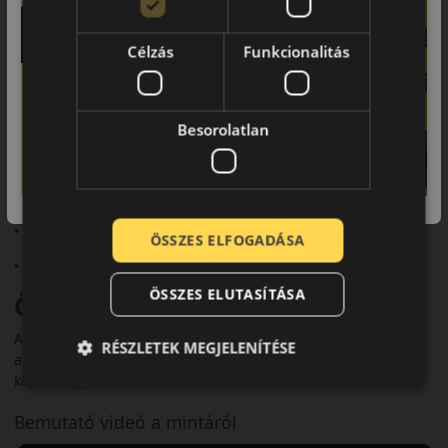
A modell ideális városi autósok és autópályán közlekedők
számára, akik biztonságos, halk és kényelmes téli gumit
Célzás
Funkcionalitás
keresnek.
Fő előnyök röviden:
• Stabil tapadás havas és jeges úton
Besorolatlan
• Aszimmetrikus futófelület
• Aquaplaning elleni védelem
• Halk és kényelmes futás
ÖSSZES ELFOGADÁSA
• 3PMSF minősítés
ÖSSZES ELUTASÍTÁSA
Összegzés
A Toyo Observe S944 megbízható és komfortos téli gumi,
RÉSZLETEK MEGJELENÍTÉSE
amely a biztonságos közlekedést támogatja minden
körülmények között.
Bemutató videó a mintáról