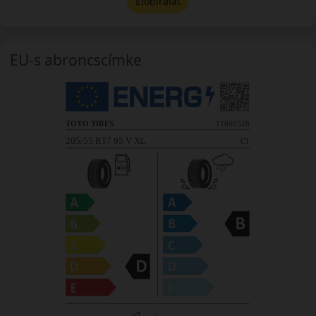
Előbírálat
EU-s abroncscímke