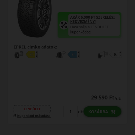
AKÁR 6.000 FT SZERELÉSI
KEDVEZMÉNY!
Használja a LENDÜLET
kuponkódot!
0%
EPREL cimke adatok:
0% THM
100% online
7 perc
FIZETHETEK RÉSZLETEKBEN?
35 390 Ft
/db
LENDÜLET
db
KOSÁRBA
Kuponkód másolása