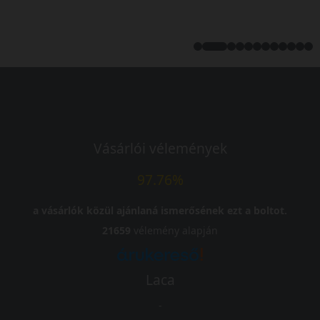
Vásárlói vélemények
97.76%
a vásárlók közül ajánlaná ismerősének ezt a boltot.
21659
vélemény alapján
Laca
-