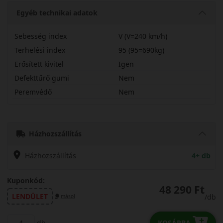
Egyéb technikai adatok
Sebesség index
V (V=240 km/h)
Terhelési index
95 (95=690kg)
Erősített kivitel
Igen
Defekttűrő gumi
Nem
Peremvédő
Nem
20555R17VOS944X
Házhozszállítás
Házhozszállítás
4+ db
Kuponkód:
48 290 Ft
LENDÜLET
/db
másol
db
KOSÁRBA