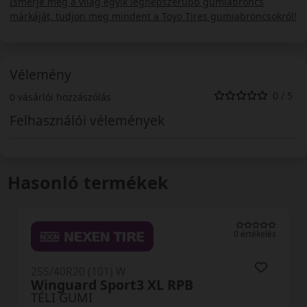
Ismerje meg a világ egyik legnépszerűbb gumiabroncs
márkáját, tudjon meg mindent a Toyo Tires gumiabroncsokról!
Vélemény
0 / 5
0 vásárlói hozzászólás
Felhasználói vélemények
Hasonló termékek
0 értékelés
255/40R20 (101) W
PB
Observe EWS1 XL
TÉLI GUMI