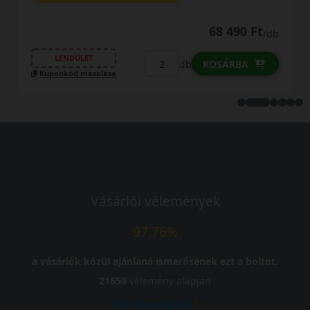
68 490 Ft
/db
LENDÜLET
b
db
KOSÁRBA
Kuponkód másolása
Vásárlói vélemények
97.76%
a vásárlók közül ajánlaná ismerősének ezt a boltot.
21659
vélemény alapján