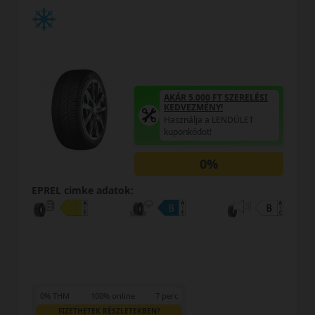
5.000 FT SZERELÉSI
AKÁR 5.00
EZMÉNY!
KEDVEZM
álja a LENDÜLET
Használja
kódot!
kuponkódo
0%
EPREL cimke adatok:
0% THM
100% online
7 perc
FIZETHETEK RÉSZLETEKBEN?