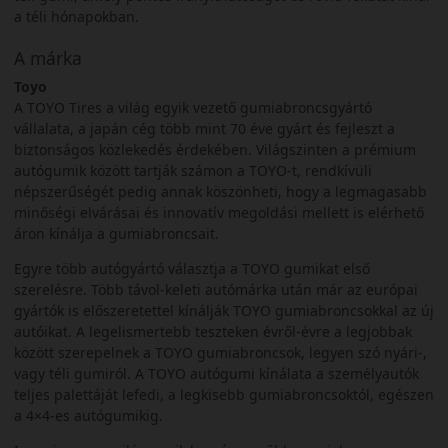
a téli hónapokban.
A márka
Toyo
A TOYO Tires a világ egyik vezető gumiabroncsgyártó
vállalata, a japán cég több mint 70 éve gyárt és fejleszt a
biztonságos közlekedés érdekében. Világszinten a prémium
autógumik között tartják számon a TOYO-t, rendkívüli
népszerűségét pedig annak köszönheti, hogy a legmagasabb
minőségi elvárásai és innovatív megoldási mellett is elérhető
áron kínálja a gumiabroncsait.
Egyre több autógyártó választja a TOYO gumikat első
szerelésre. Több távol-keleti autómárka után már az európai
gyártók is előszeretettel kínálják TOYO gumiabroncsokkal az új
autóikat. A legelismertebb teszteken évről-évre a legjobbak
között szerepelnek a TOYO gumiabroncsok, legyen szó nyári-,
vagy téli gumiról. A TOYO autógumi kínálata a személyautók
teljes palettáját lefedi, a legkisebb gumiabroncsoktól, egészen
a 4×4-es autógumikig.