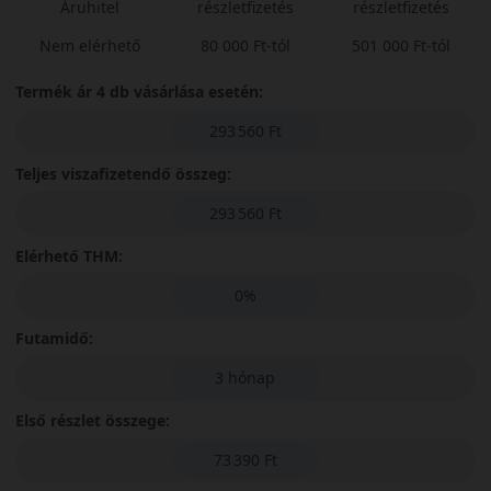
Áruhitel
részletfizetés
részletfizetés
Nem elérhető
80 000 Ft-tól
501 000 Ft-tól
Termék ár 4 db vásárlása esetén:
293 560 Ft
Teljes viszafizetendő összeg:
293 560 Ft
Elérhető THM:
0%
Futamidő:
3 hónap
Első részlet összege:
73 390 Ft