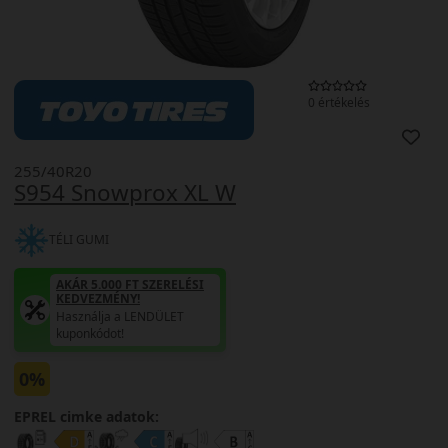
0 értékelés
255/40R20
S954 Snowprox XL W
TÉLI GUMI
AKÁR 5.000 FT SZERELÉSI
KEDVEZMÉNY!
Használja a LENDÜLET
kuponkódot!
0%
EPREL cimke adatok: