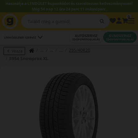
Használja a LENDÜLET kuponkódot és szereltessen kedvezményesen!
Még 54 nap 12 óra 24 perc 11 másodperc.
0
AUTÓSZERVIZ
GUMISZERVIZ
LEGKÖZELEBBI SZERVIZ
IDŐPONTFOGLALÁS
IDŐPONTFOGLALÁS
255/40R20
Vissza
S954 Snowprox XL