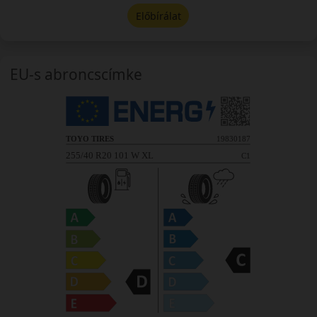
Előbírálat
EU-s abroncscímke