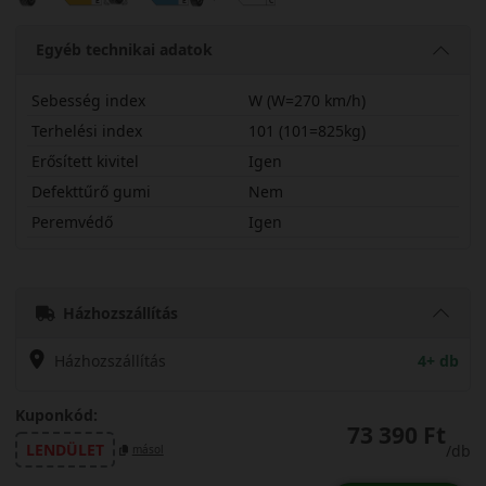
Egyéb technikai adatok
Sebesség index
W (W=270 km/h)
Terhelési index
101 (101=825kg)
Erősített kivitel
Igen
Defekttűrő gumi
Nem
Peremvédő
Igen
25540R20WS954X
Házhozszállítás
Házhozszállítás
4+ db
Kuponkód:
73 390 Ft
LENDÜLET
/db
másol