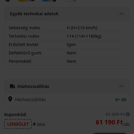
Egyéb technikai adatok
Sebesség index
H (H=210 km/h)
Terhelési index
114 (114=1180kg)
Erősített kivitel
Igen
Defekttűrő gumi
Nem
Peremvédő
Nem
26560R18HS954SX
Házhozszállítás
Házhozszállítás
4+ db
61 890 Ft
Kuponkód:
61 190 Ft
LENDÜLET
/db
másol