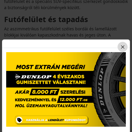
futófelület és a speciális SUV-specifikus szerkezet gondoskodik
a biztonságról téli körülmények között.
Futófelület és tapadás
Az aszimmetrikus futófelület széles bordái és lamellázott
blokkjai kiválóan kapaszkodnak havas és jeges úton. A
megerősített vállrész és a nagyobb blokkok fokozzák a
stabilitást kanyarodáskor, így a jármű könnyebben uralható.
Biztonsági jellemzők
A széles, mély vízelvezető barázdák hatékonyan csökkentik a
vízen felúszás kockázatát. A SUV-ra szabott szerkezet stabil
fékezést kínál nagyobb terhelés mellett is, a lamellák rövid
fékutat adnak hóban és jégen.
Komfort és zajszint
A Snowprox S954 SUV futófelületét úgy alakították ki, hogy
mérsékelje a zajt és a vibrációkat, így a nagyobb járművekben
is halkabb és kényelmesebb utazást biztosítson.