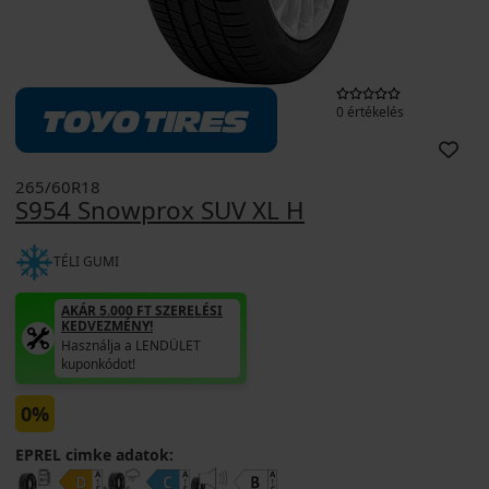
0 értékelés
265/60R18
S954 Snowprox SUV XL H
TÉLI GUMI
AKÁR 5.000 FT SZERELÉSI
KEDVEZMÉNY!
Használja a LENDÜLET
kuponkódot!
0%
EPREL cimke adatok: