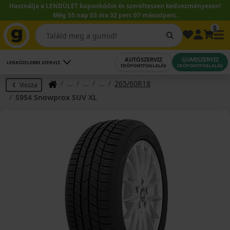
Használja a LENDÜLET kuponkódot és szereltessen kedvezményesen!
Még 55 nap 03 óra 32 perc 06 másodperc.
0
AUTÓSZERVIZ
GUMISZERVIZ
LEGKÖZELEBBI SZERVIZ
IDŐPONTFOGLALÁS
IDŐPONTFOGLALÁS
265/60R18
Vissza
S954 Snowprox SUV XL