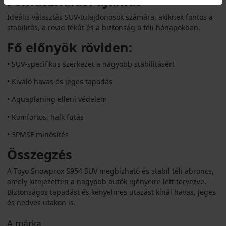
Felhasználási ajánlás
Ideális választás SUV-tulajdonosok számára, akiknek fontos a
stabilitás, a rövid fékút és a biztonság a téli hónapokban.
Fő előnyök röviden:
• SUV-specifikus szerkezet a nagyobb stabilitásért
• Kiváló havas és jeges tapadás
• Aquaplaning elleni védelem
• Komfortos, halk futás
• 3PMSF minősítés
Összegzés
A Toyo Snowprox S954 SUV megbízható és stabil téli abroncs,
amely kifejezetten a nagyobb autók igényeire lett tervezve.
Biztonságos tapadást és kényelmes utazást kínál havas, jeges
és nedves utakon is.
A márka