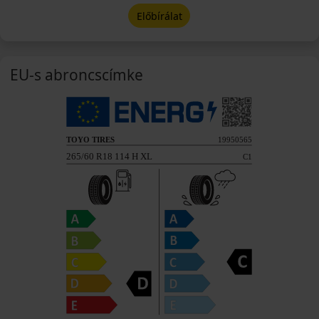
Előbírálat
EU-s abroncscímke