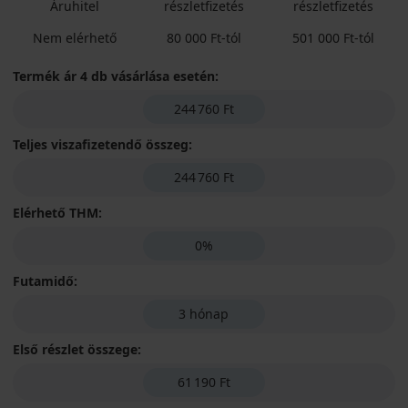
Áruhitel
részletfizetés
részletfizetés
Nem elérhető
80 000 Ft-tól
501 000 Ft-tól
Termék ár 4 db vásárlása esetén:
244 760 Ft
Teljes viszafizetendő összeg:
244 760 Ft
Elérhető THM:
0%
Futamidő:
3 hónap
Első részlet összege:
61 190 Ft