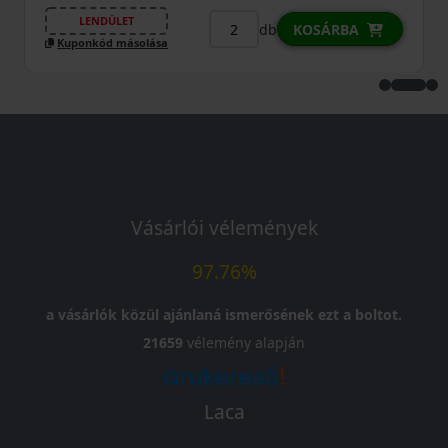
LENDÜLET
db
KOSÁRBA
Kuponkód másolása
Vásárlói vélemények
97.76%
a vásárlók közül ajánlaná ismerősének ezt a boltot.
21659
vélemény alapján
Laca
-