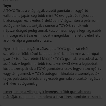
Toyo
A TOYO Tires a világ egyik vezető gumiabroncsgyártó
vállalata, a japán cég több mint 70 éve gyárt és fejleszt a
biztonságos közlekedés érdekében. Világszinten a prémium
autógumik között tartják számon a TOYO-t, rendkívüli
népszerűségét pedig annak köszönheti, hogy a legmagasabb
minőségi elvárásai és innovatív megoldási mellett is elérhető
áron kínálja a gumiabroncsait.
Egyre több autógyártó választja a TOYO gumikat első
szerelésre. Több távol-keleti autómárka után már az európai
gyártók is előszeretettel kínálják TOYO gumiabroncsokkal az új
autóikat. A legelismertebb teszteken évről-évre a legjobbak
között szerepelnek a TOYO gumiabroncsok, legyen szó nyári-,
vagy téli gumiról. A TOYO autógumi kínálata a személyautók
teljes palettáját lefedi, a legkisebb gumiabroncsoktól, egészen
a 4×4-es autógumikig.
Ismerje meg a világ egyik legnépszerűbb gumiabroncs
márkáját, tudjon meg mindent a Toyo Tires gumiabroncsokról!