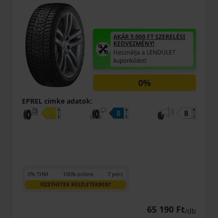
AKÁR 5.000 FT SZERELÉSI
KEDVEZMÉNY!
Használja a LENDÜLET
kuponkódot!
0%
EPREL cimke adatok:
0% THM
100% online
7 perc
FIZETHETEK RÉSZLETEKBEN?
65 190 Ft
/db