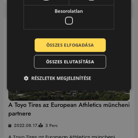
Olvasás Folytatása...
Besorolatlan
ÖSSZES ELFOGADÁSA
ÖSSZES ELUTASÍTÁSA
RÉSZLETEK MEGJELENÍTÉSE
A Toyo Tires az European Athletics müncheni
partnere
2022.08.17.
3 Perc
A Toyo Tires az European Athletics müncheni