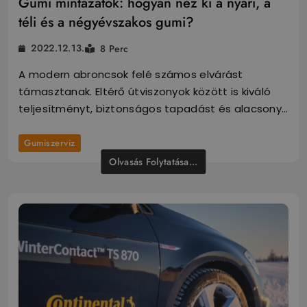
Gumi mintázatok: hogyan néz ki a nyári, a
téli és a négyévszakos gumi?
2022.12.13.
8 Perc
A modern abroncsok felé számos elvárást
támasztanak. Eltérő útviszonyok között is kiváló
teljesítményt, biztonságos tapadást és alacsony…
Gumiszerviz
Olvasás Folytatása...