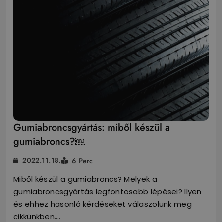
Gumiabroncsgyártás: miből készül a
gumiabroncs?￼
2022.11.18.
6 Perc
Miből készül a gumiabroncs? Melyek a
gumiabroncsgyártás legfontosabb lépései? Ilyen
és ehhez hasonló kérdéseket válaszolunk meg
cikkünkben.…