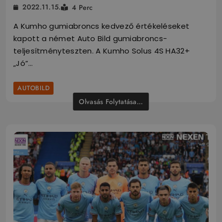
2022.11.15.
4 Perc
A Kumho gumiabroncs kedvező értékeléseket
kapott a német Auto Bild gumiabroncs-
teljesítményteszten. A Kumho Solus 4S HA32+
„Jó”…
AUTOBILD
Olvasás Folytatása...