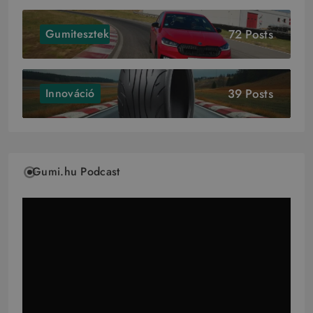
72 Posts
Gumitesztek
39 Posts
Innováció
Gumi.hu Podcast
Videólejátszó