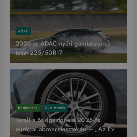
ADAC
2026-os ADAC nyári gumiabroncs
teszt 225/50R17
Bridgestone
Gumitesztek
Tarolt a Bridgestone a 2025-ös
európai abroncsteszteken – „Az Év