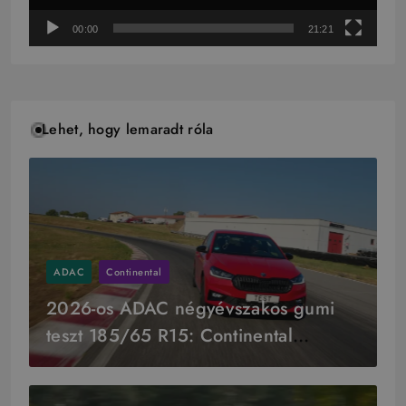
00:00
21:21
Lehet, hogy lemaradt róla
ADAC
Continental
2026-os ADAC négyévszakos gumi
teszt 185/65 R15: Continental
győzelem