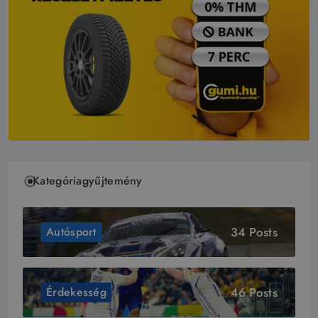
Kategóriagyűjtemény
34 Posts
Autósport
46 Posts
Érdekesség