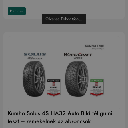
Partner
Olvasás Folytatása...
Kumho Solus 4S HA32 Auto Bild téligumi
teszt – remekelnek az abroncsok