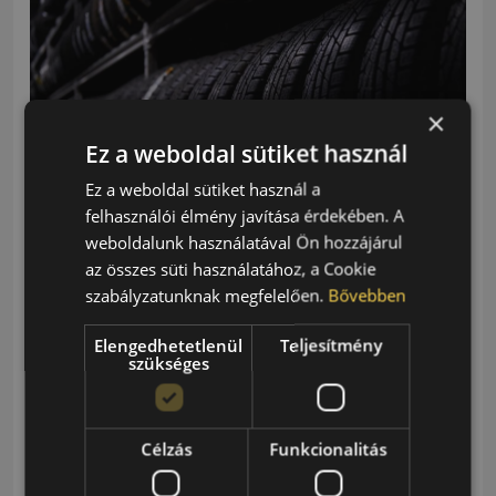
×
Ez a weboldal sütiket használ
Ez a weboldal sütiket használ a
felhasználói élmény javítása érdekében. A
weboldalunk használatával Ön hozzájárul
Peremvédős gumi tulajdonságai, előnyei és
az összes süti használatához, a Cookie
használata￼
szabályzatunknak megfelelően.
Bővebben
2022.08.24.
6 Perc
Elengedhetetlenül
Teljesítmény
szükséges
A peremvédős gumi egy speciális abroncs,
melynek felnivédő pereme képes megóvni a
kerékpánt peremét a mechanikai súrlódástól…
Célzás
Funkcionalitás
Partner