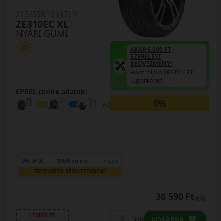
215/55R16 (97) V
ZE310EC XL
NYÁRI GUMI
AKÁR 6.000 FT
SZERELÉSI
KEDVEZMÉNY!
Használja a LENDÜLET
kuponkódot!
EPREL cimke adatok:
0%
0% THM
100% online
7 perc
FIZETHETEK RÉSZLETEKBEN?
38 590 Ft
/db
LENDÜLET
db
KOSÁRBA