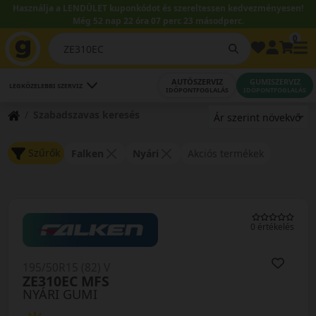
Használja a LENDÜLET kuponkódot és szereltessen kedvezményesen!
Még 52 nap 22 óra 07 perc 22 másodperc.
0
AUTÓSZERVIZ
GUMISZERVIZ
LEGKÖZELEBBI SZERVIZ
IDŐPONTFOGLALÁS
IDŐPONTFOGLALÁS
Szabadszavas keresés
Szűrők
Falken
Nyári
Akciós termékek
0 értékelés
195/50R15 (82) V
ZE310EC MFS
NYÁRI GUMI