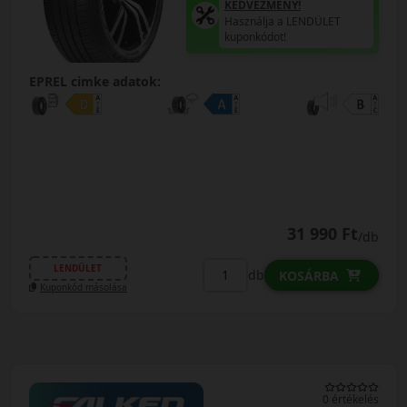
KEDVEZMÉNY!
Használja a LENDÜLET
kuponkódot!
EPREL cimke adatok:
31 990 Ft
/db
LENDÜLET
db
KOSÁRBA
Kuponkód másolása
0 értékelés