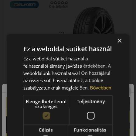
0 értékelés
×
Ez a weboldal sütiket használ
195/50R16 (88) V
ZE310EC XL MFS
Ez a weboldal sütiket használ a
NYÁRI GUMI
felhasználói élmény javítása érdekében. A
AKÁR 6.000 FT
weboldalunk használatával Ön hozzájárul
SZERELÉSI
KEDVEZMÉNY!
az összes süti használatához, a Cookie
Használja a LENDÜLET
szabályzatunknak megfelelően.
Bővebben
kuponkódot!
EPREL cimke adatok:
Elengedhetetlenül
Teljesítmény
0%
szükséges
Célzás
Funkcionalitás