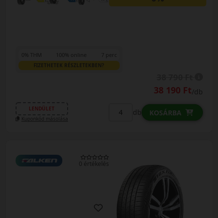
0% THM
100% online
7 perc
FIZETHETEK RÉSZLETEKBEN?
38 790 Ft
38 190 Ft
/db
LENDÜLET
db
KOSÁRBA
Kuponkód másolása
0 értékelés