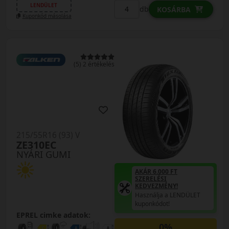
LENDÜLET
db
KOSÁRBA
Kuponkód másolása
(5) 2 értékelés
215/55R16 (93) V
ZE310EC
NYÁRI GUMI
AKÁR 6.000 FT
SZERELÉSI
KEDVEZMÉNY!
Használja a LENDÜLET
kuponkódot!
EPREL cimke adatok:
0%