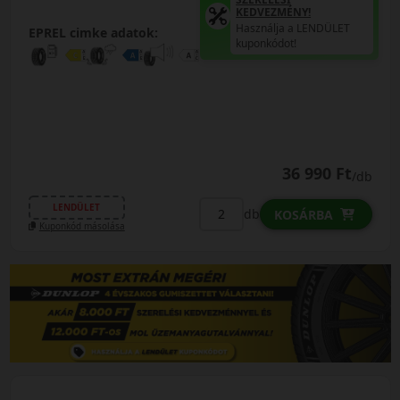
KEDVEZMÉNY!
Használja a LENDÜLET
EPREL cimke adatok:
kuponkódot!
36 990 Ft
/db
LENDÜLET
db
KOSÁRBA
Kuponkód másolása