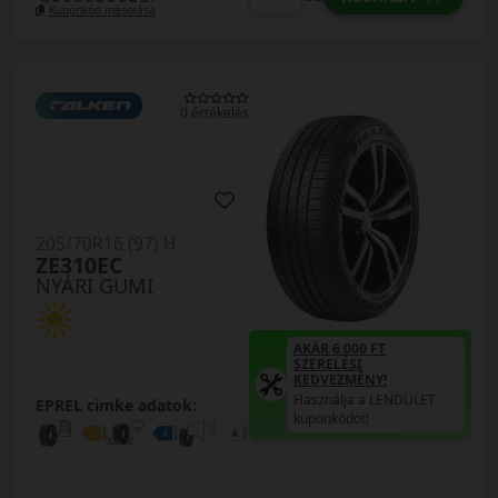
Kuponkód másolása
0 értékelés
205/70R16 (97) H
ZE310EC
NYÁRI GUMI
AKÁR 6.000 FT
SZERELÉSI
KEDVEZMÉNY!
Használja a LENDÜLET
EPREL cimke adatok:
kuponkódot!