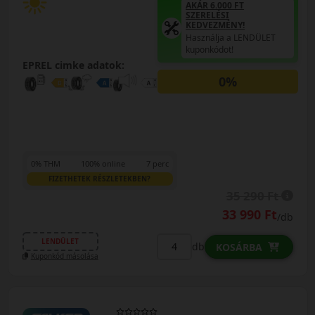
AKÁR 6.000 FT
SZERELÉSI
KEDVEZMÉNY!
Használja a LENDÜLET
kuponkódot!
EPREL cimke adatok:
0%
0% THM
100% online
7 perc
FIZETHETEK RÉSZLETEKBEN?
35 290 Ft
33 990 Ft
/db
LENDÜLET
db
KOSÁRBA
Kuponkód másolása