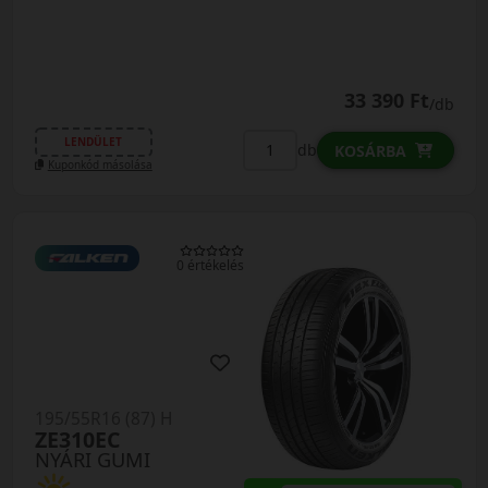
33 390 Ft
/db
LENDÜLET
db
KOSÁRBA
Kuponkód másolása
0 értékelés
195/55R16 (87) H
ZE310EC
NYÁRI GUMI