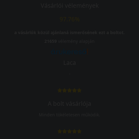
Vásárlói vélemények
97.76%
a vásárlók közül ajánlaná ismerősének ezt a boltot.
21659
vélemény alapján
Laca
-
A bolt vásárlója
Minden tökéletesen működik.