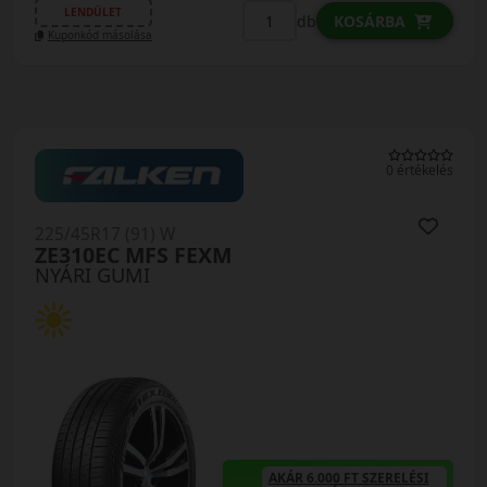
LENDÜLET
db
KOSÁRBA
Kuponkód másolása
0 értékelés
225/45R17 (91) W
ZE310EC MFS FEXM
NYÁRI GUMI
AKÁR 6.000 FT SZERELÉSI