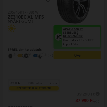
205/45R17 (88) W
ZE310EC XL MFS
NYÁRI GUMI
AKÁR 6.000 FT
SZERELÉSI
KEDVEZMÉNY!
Használja a LENDÜLET
kuponkódot!
EPREL cimke adatok:
0%
0% THM
100% online
7 perc
FIZETHETEK RÉSZLETEKBEN?
39 290 Ft
37 990 Ft
/db