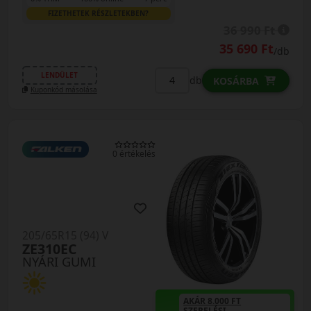
FIZETHETEK RÉSZLETEKBEN?
36 990 Ft
35 690 Ft
/db
LENDÜLET
db
KOSÁRBA
Kuponkód másolása
0 értékelés
205/65R15 (94) V
ZE310EC
NYÁRI GUMI
AKÁR 8.000 FT
SZERELÉSI