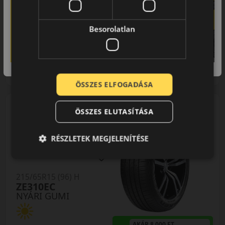
0% THM
100% online
7 perc
FIZETHETEK RÉSZLETEKBEN?
38 790 Ft
Besorolatlan
37 590 Ft
/db
LENDÜLET
db
KOSÁRBA
Kuponkód másolása
ÖSSZES ELFOGADÁSA
ÖSSZES ELUTASÍTÁSA
0 értékelés
RÉSZLETEK MEGJELENÍTÉSE
215/65R15 (96) H
ZE310EC
NYÁRI GUMI
AKÁR 8.000 FT