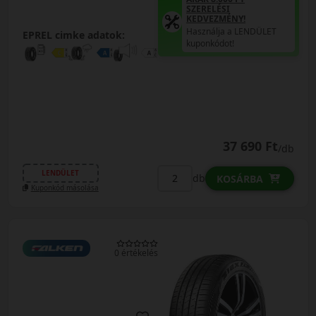
SZERELÉSI
KEDVEZMÉNY!
Használja a LENDÜLET
EPREL cimke adatok:
kuponkódot!
37 690 Ft
/db
LENDÜLET
db
KOSÁRBA
Kuponkód másolása
0 értékelés