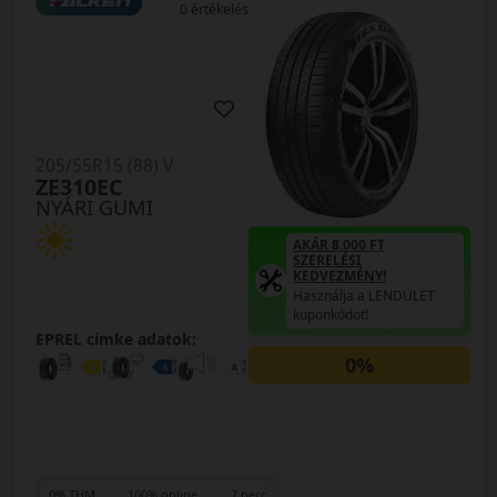
0 értékelés
205/55R15 (88) V
ZE310EC
NYÁRI GUMI
AKÁR 8.000 FT
SZERELÉSI
KEDVEZMÉNY!
Használja a LENDÜLET
kuponkódot!
EPREL cimke adatok:
0%
0% THM
100% online
7 perc