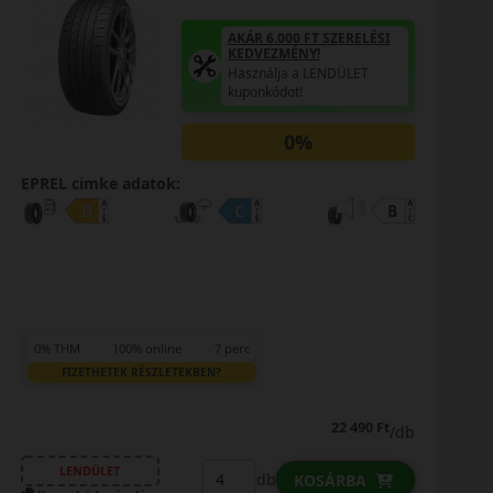
AKÁR 6.000 FT SZERELÉSI
KEDVEZMÉNY!
Használja a LENDÜLET
kuponkódot!
0%
EPREL cimke adatok:
0% THM
100% online
7 perc
FIZETHETEK RÉSZLETEKBEN?
47 090 Ft
/db
LENDÜLET
db
KOSÁRBA