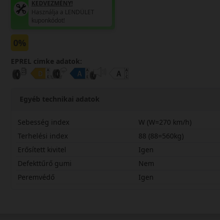
KEDVEZMÉNY!
Használja a LENDÜLET
kuponkódot!
0%
EPREL cimke adatok:
Egyéb technikai adatok
Sebesség index
W (W=270 km/h)
Terhelési index
88 (88=560kg)
Erősített kivitel
Igen
Defekttűrő gumi
Nem
Peremvédő
Igen
20545R17WZ31ECX