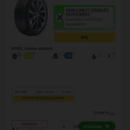
AKÁR 6.000 FT SZERELÉSI
KEDVEZMÉNY!
Használja a LENDÜLET
kuponkódot!
0%
EPREL cimke adatok:
0% THM
100% online
7 perc
FIZETHETEK RÉSZLETEKBEN?
38 590 Ft
/db
LENDÜLET
db
KOSÁRBA