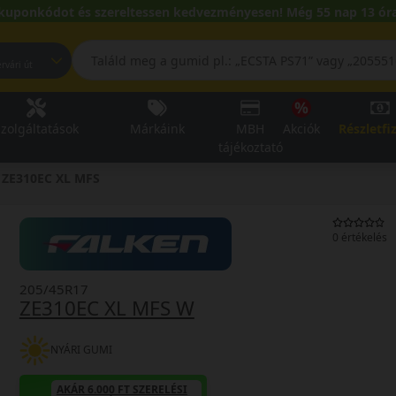
kuponkódot és szereltessen kedvezményesen! Még 55 nap 13 óra
pest, Fehérvári út
zolgáltatások
Márkáink
MBH
Akciók
Részletfi
tájékoztató
ZE310EC XL MFS
0 értékelés
205/45R17
ZE310EC XL MFS W
NYÁRI GUMI
AKÁR 6.000 FT SZERELÉSI