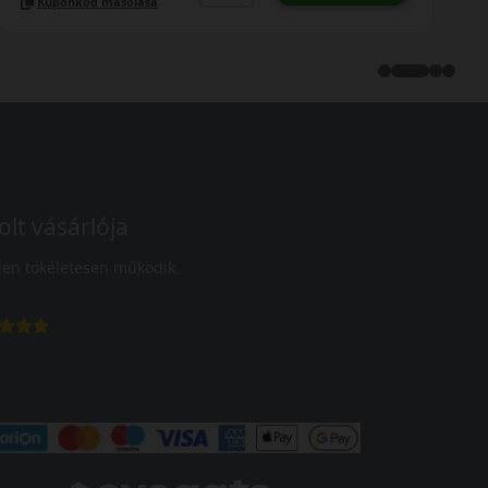
Kuponkód másolása
olt vásárlója
en tökéletesen működik.