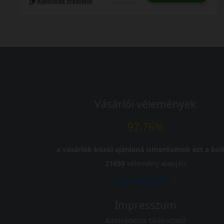
Kuponkód másolása
Vásárlói vélemények
97.76%
a vásárlók közül ajánlaná ismerősének ezt a bolt
21659
vélemény alapján
Impresszum
Adatvédelmi tájékoztató