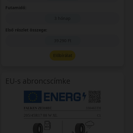
Futamidő:
3 hónap
Első részlet összege:
39 290 Ft
Előbírálat
EU-s abroncscímke