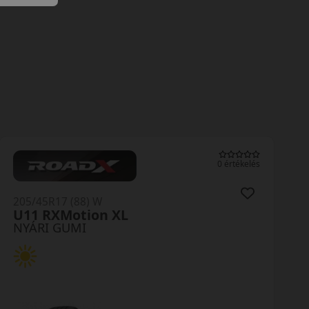
0 értékelés
205/45R17 (88) W
Primacy 5 XL
NYÁRI GUMI