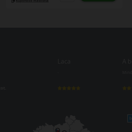
Kuponkód másolása
Laca
A b
-
Mind
ot.