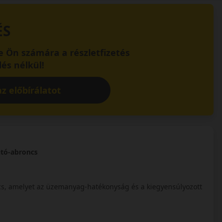
ÉS
 Ön számára a részletfizetés
és nélkül!
z előbírálatot
utó-abroncs
cs, amelyet az üzemanyag-hatékonyság és a kiegyensúlyozott