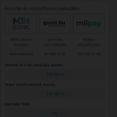
Áruhitel és részletfizetés kalkulátor
MBH Online
gumi.hu
Milpay
Áruhitel
részletfizetés
részletfizetés
Nem elérhető
80 000 Ft-tól
501 000 Ft-tól
Termék ár 4 db vásárlása esetén:
157 160 Ft
Teljes viszafizetendő összeg:
157 160 Ft
Elérhető THM:
0%