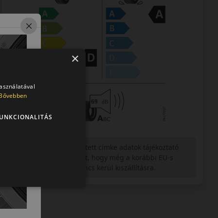
×
használatával
Bővebben
UNKCIONALITÁS
Figyelem a feltüntetett címke adatok tájékoztató
jellegűek. Előfordulhat, hogy még a korábbi EU-s
címkével ellátott abroncs kerül kiszállításra.