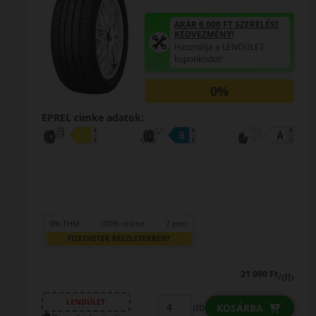
AKÁR 6.000 FT SZERELÉSI
KEDVEZMÉNY!
Használja a LENDÜLET
kuponkódot!
0%
EPREL cimke adatok:
0% THM
100% online
7 perc
FIZETHETEK RÉSZLETEKBEN?
34 290 Ft
/db
LENDÜLET
db
KOSÁRBA