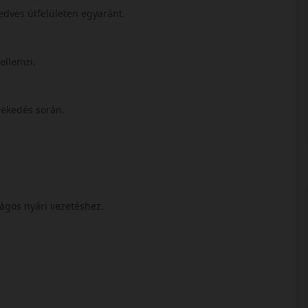
 nedves útfelületen egyaránt.
jellemzi.
lekedés során.
ságos nyári vezetéshez.