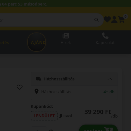
 04 perc 52 másodperc.
0
AJÁNDÉKUTALVÁNY
zetés
Hírek
Kapcsolat
Házhozszállítás
Házhozszállítás
4+ db
Kuponkód:
39 290 Ft
LENDÜLET
/db
másol