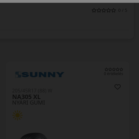
0 / 5
0 értékelés
205/45R17 (88) W
NS-2R XL (180)
NYÁRI GUMI