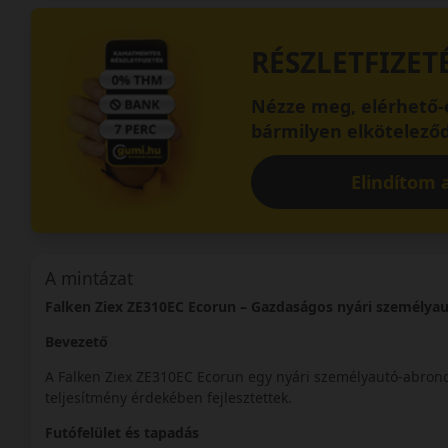
RÉSZLETFIZET
Nézze meg, elérhető-e
bármilyen elköteleződ
Elindítom a
A mintázat
Falken Ziex ZE310EC Ecorun – Gazdaságos nyári személya
Bevezető
A Falken Ziex ZE310EC Ecorun egy nyári személyautó-abron
teljesítmény érdekében fejlesztettek.
Futófelület és tapadás