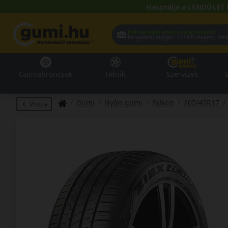
Használja a LENDÜLET 
Hol szeretné átvenni a termékeit?
Helyadatai alapján:
1119 Buda
Gumiabroncsok
Felnik
Szervizek
S
Gumi
Nyári gumi
Falken
205/45R17
Vissza