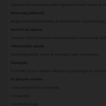
Optimalizált futófelülete stabil tapadást biztosít száraz és
Biztonsági jellemzők
Megbízható fékteljesítmény és kiszámítható irányíthatóság 
Komfort és zajszint
Csendes futás és kellemes menetkomfort a mindennapi köz
Felhasználási ajánlás
Személyautókhoz, városi és országúti nyári használatra.
Összegzés
A ZE310EC Ecorun ideális választás a gazdaságos és bizton
Fő előnyök röviden:
• Alacsony gördülési ellenállás
• Jó tapadás
• Komfortos futás