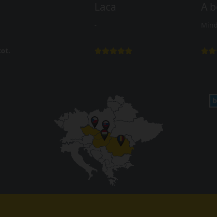
Laca
A b
-
Mind
ot.