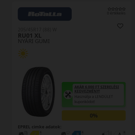
0 értékelés
205/45R17 (88) W
NS-2R XL (180)
NYÁRI GUMI
AKÁR 6.000 FT SZERELÉSI
KEDVEZMÉNY!
Használja a LENDÜLET
kuponkódot!
0%
EPREL cimke adatok: