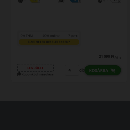
0% THM
100% online
7 perc
FIZETHETEK RÉSZLETEKBEN?
38 590 Ft
/db
LENDÜLET
db
KOSÁRBA
Kuponkód másolása