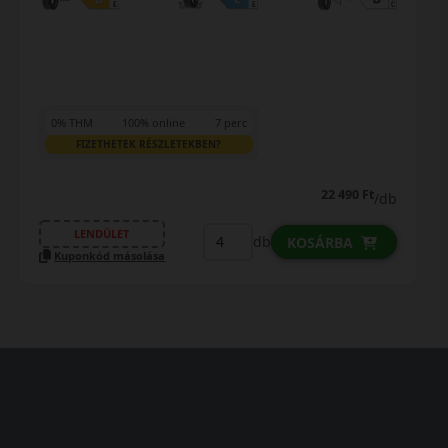
0% THM
100% online
7 perc
FIZETHETEK RÉSZLETEKBEN?
39 290 Ft
/db
LENDÜLET
db
KOSÁRBA
Kuponkód másolása