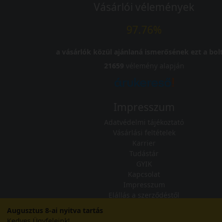
Vásárlói vélemények
97.76%
a vásárlók közül ajánlaná ismerősének ezt a bolt
21659
vélemény alapján
Impresszum
Adatvédelmi tájékoztató
Vásárlási feltételek
Karrier
Tudástár
GYIK
Kapcsolat
Impresszum
Elállás a szerződéstől
Szállítási és fizetési feltételek
Augusztus 8-ai nyitva tartás
Kedves Ügyfeleink!