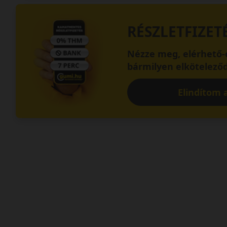
RÉSZLETFIZET
Nézze meg, elérhető-e
bármilyen elköteleződ
Elindítom a