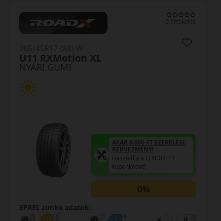
0 értékelés
205/45R17 (88) W
ZE310EC XL MFS
NYÁRI GUMI
AKÁR 6.000 FT SZERELÉSI
KEDVEZMÉNY!
Használja a LENDÜLET
kuponkódot!
0%
EPREL cimke adatok: