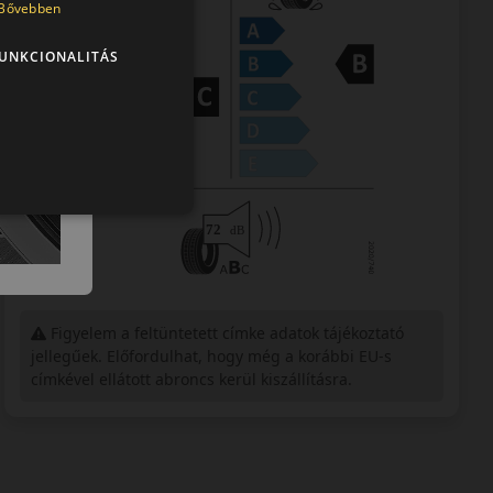
Bővebben
UNKCIONALITÁS
Figyelem a feltüntetett címke adatok tájékoztató
jellegűek. Előfordulhat, hogy még a korábbi EU-s
címkével ellátott abroncs kerül kiszállításra.