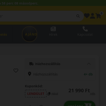
 58 perc 07 másodperc.
0
AJÁNDÉKUTALVÁNY
zetés
Hírek
Kapcsolat
Házhozszállítás
Házhozszállítás
4+ db
Kuponkód:
21 990 Ft
LENDÜLET
/db
másol