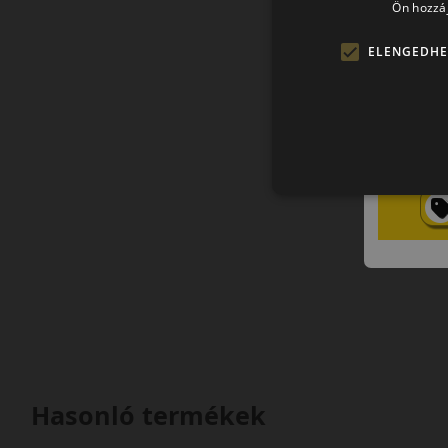
Ön hozzáj
ELENGEDHE
Hasonló termékek