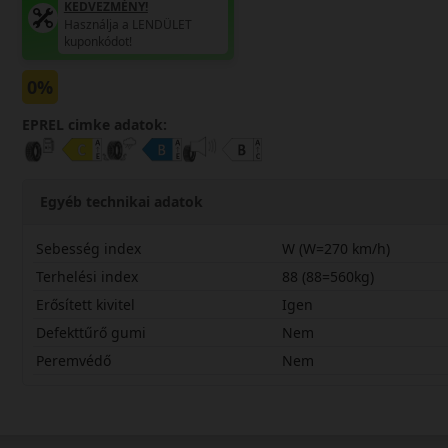
KEDVEZMÉNY!
Használja a LENDÜLET
kuponkódot!
0%
EPREL cimke adatok:
Egyéb technikai adatok
Sebesség index
W (W=270 km/h)
Terhelési index
88 (88=560kg)
Erősített kivitel
Igen
Defekttűrő gumi
Nem
Peremvédő
Nem
20545R17WN305CX