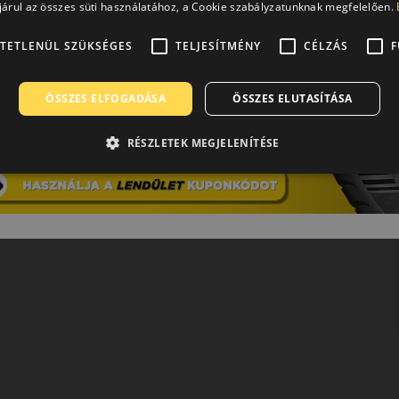
árul az összes süti használatához, a Cookie szabályzatunknak megfelelően.
TETLENÜL SZÜKSÉGES
TELJESÍTMÉNY
CÉLZÁS
F
ÖSSZES ELFOGADÁSA
ÖSSZES ELUTASÍTÁSA
RÉSZLETEK MEGJELENÍTÉSE