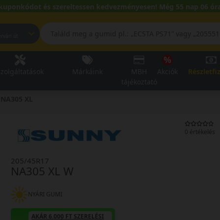
kuponkódot és szereltessen kedvezményesen! Még 55 nap 06 óra
pest, Fehérvári út
zolgáltatások
Márkáink
MBH
Akciók
Részletfi
tájékoztató
NA305 XL
0 értékelés
205/45R17
NA305 XL W
NYÁRI GUMI
AKÁR 6.000 FT SZERELÉSI