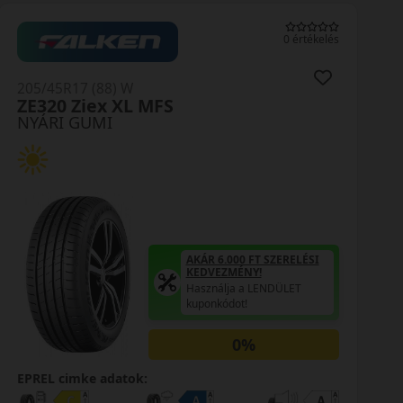
0 értékelés
205/45R17 (88) W
Primacy 5 XL
NYÁRI GUMI
AKÁR 6.000 FT SZERELÉSI
KEDVEZMÉNY!
Használja a LENDÜLET
kuponkódot!
0%
EPREL cimke adatok: