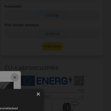
Futamidő:
3 hónap
Első részlet összege:
21 990 Ft
Előbírálat
EU-s abroncscímke
×
használatával