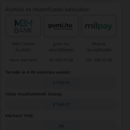
Áruhitel és részletfizetés kalkulátor
MBH Online
gumi.hu
Milpay
Áruhitel
részletfizetés
részletfizetés
Nem elérhető
80 000 Ft-tól
501 000 Ft-tól
Termék ár 4 db vásárlása esetén:
87 960 Ft
Teljes viszafizetendő összeg:
87 960 Ft
Elérhető THM:
0%