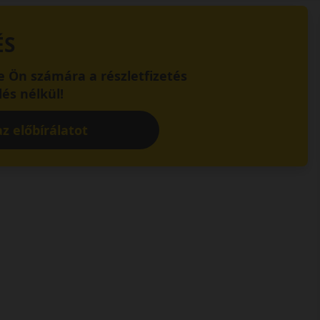
ÉS
 Ön számára a részletfizetés
és nélkül!
z előbírálatot