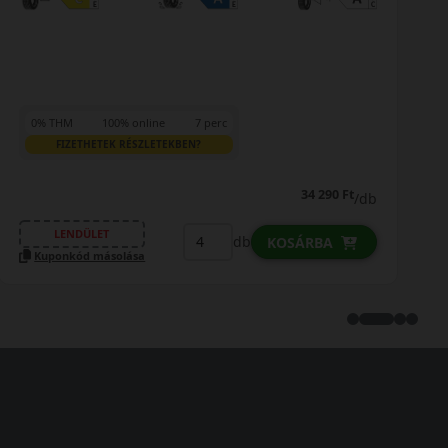
0% THM
100% online
7 perc
FIZETHETEK RÉSZLETEKBEN?
47 090 Ft
/db
LENDÜLET
db
KOSÁRBA
Kuponkód másolása