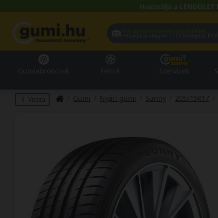
Használja a LENDÜLET 
Hol szeretné átvenni a termékeit?
Helyadatai alapján:
1119 Buda
Gumiabroncsok
Felnik
Szervizek
S
Gumi
Nyári gumi
Sunny
205/45R17
Vissza