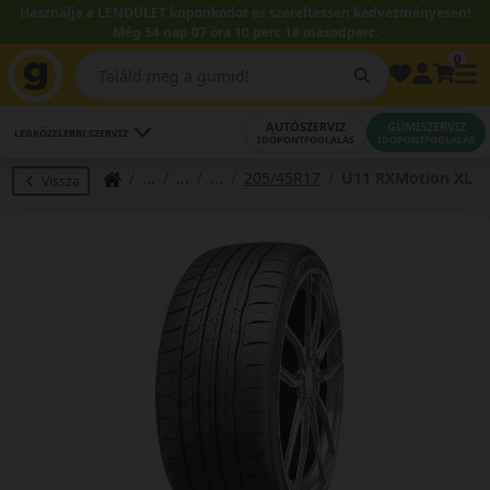
Használja a LENDÜLET kuponkódot és szereltessen kedvezményesen!
Még 54 nap 07 óra 10 perc 17 másodperc.
0
AUTÓSZERVIZ
GUMISZERVIZ
LEGKÖZELEBBI SZERVIZ
IDŐPONTFOGLALÁS
IDŐPONTFOGLALÁS
205/45R17
U11 RXMotion XL
Vissza