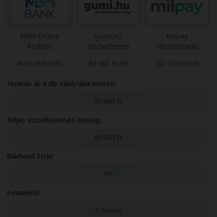
MBH Online
gumi.hu
Milpay
Áruhitel
részletfizetés
részletfizetés
Nem elérhető
80 000 Ft-tól
501 000 Ft-tól
Termék ár 4 db vásárlása esetén:
89 960 Ft
Teljes viszafizetendő összeg:
89 960 Ft
Elérhető THM:
0%
Futamidő:
3 hónap