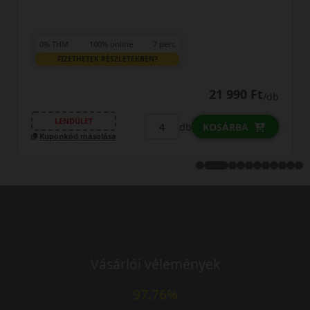
0% THM
100% online
7 perc
FIZETHETEK RÉSZLETEKBEN?
21 990 Ft
/db
LENDÜLET
db
KOSÁRBA
Kuponkód másolása
Vásárlói vélemények
97.76%