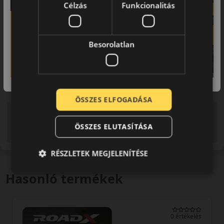
Célzás
Funkcionalitás
Besorolatlan
ÖSSZES ELFOGADÁSA
Figyelem a feltüntetett címke adatok tájékoztató
jellegűek. Előfordulhat, hogy még a korábbi EU-s címkével
ÖSSZES ELUTASÍTÁSA
ellátott abroncs kerül kiszállításra.
RÉSZLETEK MEGJELENÍTÉSE
Hasonló termékek
0 értékelés