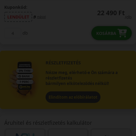
Kuponkód:
22 490 Ft
LENDÜLET
/db
másol
db
KOSÁRBA
RÉSZLETFIZETÉS
Nézze meg, elérhető-e Ön számára a
részletfizetés
bármilyen elköteleződés nélkül!
Elindítom az előbírálatot
Áruhitel és részletfizetés kalkulátor