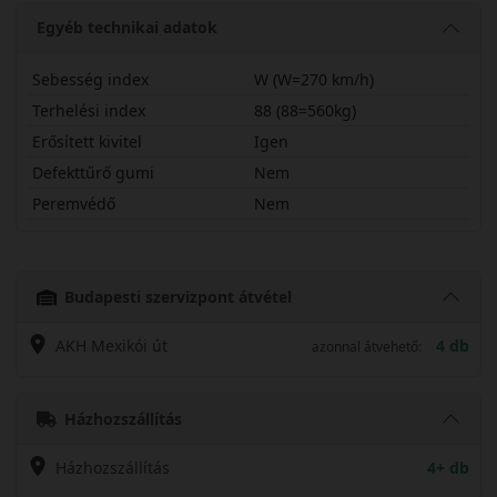
Egyéb technikai adatok
Sebesség index
W (W=270 km/h)
Terhelési index
88 (88=560kg)
Erősített kivitel
Igen
Defekttűrő gumi
Nem
Peremvédő
Nem
20545R17WU11X
Budapesti szervizpont átvétel
AKH Mexikói út
4 db
azonnal átvehető:
Házhozszállítás
Házhozszállítás
4+ db