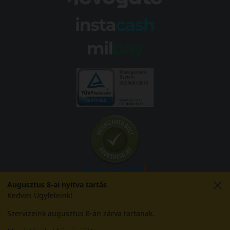
Augusztus 8-ai nyitva tartás
Kedves Ügyfeleink!
Szervizeink augusztus 8-án zárva tartanak.
© 2026 Abroncs Kereskedőház Kft. | gumi.hu - Rendeléstől