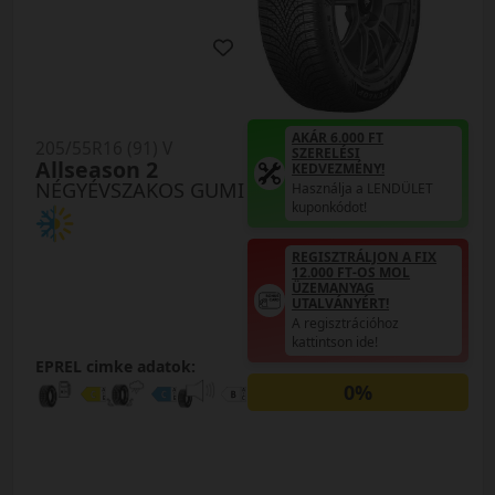
AKÁR 6.000 FT
205/55R16 (91) V
SZERELÉSI
Allseason 2
KEDVEZMÉNY!
NÉGYÉVSZAKOS GUMI
Használja a LENDÜLET
kuponkódot!
REGISZTRÁLJON A FIX
12.000 FT-OS MOL
ÜZEMANYAG
UTALVÁNYÉRT!
A regisztrációhoz
kattintson ide!
EPREL cimke adatok:
0%