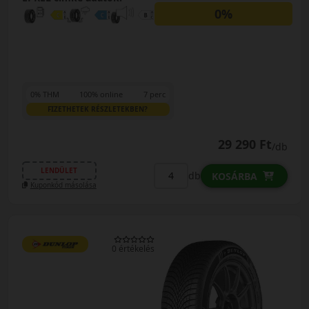
0%
0% THM
100% online
7 perc
FIZETHETEK RÉSZLETEKBEN?
29 290 Ft
/db
LENDÜLET
db
KOSÁRBA
Kuponkód másolása
0 értékelés