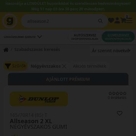
Használja a LENDÜLET kuponkódot és szereltessen kedvezményesen!
Még 51 nap 03 óra 36 perc 18 másodperc.
0
AUTÓSZERVIZ
GUMISZERVIZ
LEGKÖZELEBBI SZERVIZ
IDŐPONTFOGLALÁS
IDŐPONTFOGLALÁS
Szabadszavas keresés
Szűrők
Négyévszakos
Akciós termékek
AJÁNLOTT PRÉMIUM
0 értékelés
165/70R14 (85) T
Allseason 2 XL
NÉGYÉVSZAKOS GUMI