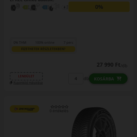
0%
0% THM
100% online
7 perc
FIZETHETEK RÉSZLETEKBEN?
27 990 Ft
/db
LENDÜLET
db
KOSÁRBA
Kuponkód másolása
0 értékelés