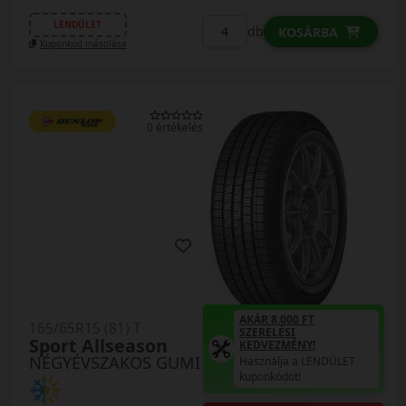
LENDÜLET
db
KOSÁRBA
Kuponkód másolása
0 értékelés
AKÁR 8.000 FT
165/65R15 (81) T
SZERELÉSI
Sport Allseason
KEDVEZMÉNY!
NÉGYÉVSZAKOS GUMI
Használja a LENDÜLET
kuponkódot!