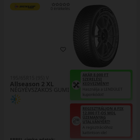
0 értékelés
AKÁR 8.000 FT
195/65R15 (95) V
SZERELÉSI
Allseason 2 XL
KEDVEZMÉNY!
NÉGYÉVSZAKOS GUMI
Használja a LENDÜLET
kuponkódot!
REGISZTRÁLJON A FIX
12.000 FT-OS MOL
ÜZEMANYAG
UTALVÁNYÉRT!
A regisztrációhoz
kattintson ide!
EPREL cimke adatok: