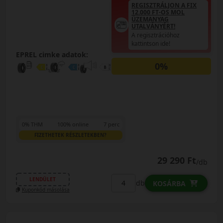
REGISZTRÁLJON A FIX
12.000 FT-OS MOL
ÜZEMANYAG
UTALVÁNYÉRT!
A regisztrációhoz
kattintson ide!
EPREL cimke adatok:
0%
0% THM
100% online
7 perc
FIZETHETEK RÉSZLETEKBEN?
29 290 Ft
/db
LENDÜLET
db
KOSÁRBA
Kuponkód másolása