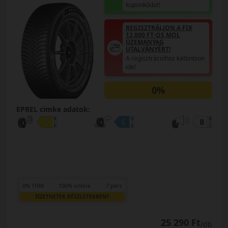
kuponkódot!
REGISZTRÁLJON A FIX
12.000 FT-OS MOL
ÜZEMANYAG
UTALVÁNYÉRT!
A regisztrációhoz kattintson
ide!
0%
EPREL cimke adatok:
0% THM
100% online
7 perc
FIZETHETEK RÉSZLETEKBEN?
25 290 Ft
/db