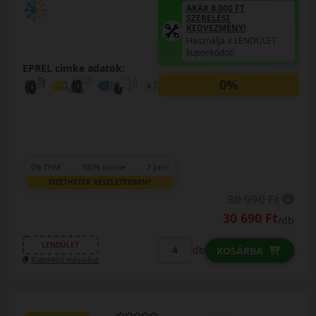
AKÁR 8.000 FT
SZERELÉSI
KEDVEZMÉNY!
Használja a LENDÜLET
kuponkódot!
EPREL cimke adatok:
0%
0% THM
100% online
7 perc
FIZETHETEK RÉSZLETEKBEN?
30 990 Ft
30 690 Ft
/db
LENDÜLET
db
KOSÁRBA
Kuponkód másolása