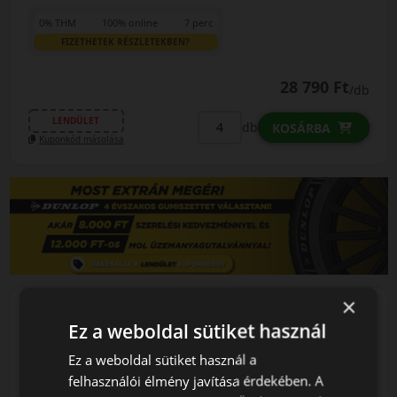
0% THM
100% online
7 perc
FIZETHETEK RÉSZLETEKBEN?
28 790 Ft
/db
LENDÜLET
db
KOSÁRBA
Kuponkód másolása
×
Ez a weboldal sütiket használ
0 értékelés
Ez a weboldal sütiket használ a
felhasználói élmény javítása érdekében. A