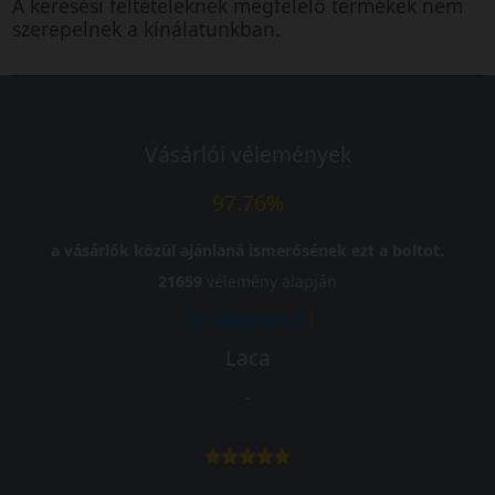
A keresési feltételeknek megfelelő termékek nem
szerepelnek a kínálatunkban.
Vásárlói vélemények
97.76%
a vásárlók közül ajánlaná ismerősének ezt a boltot.
21659
vélemény alapján
Laca
-