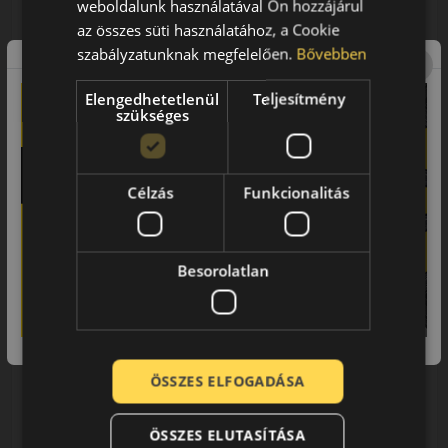
weboldalunk használatával Ön hozzájárul
az összes süti használatához, a Cookie
szabályzatunknak megfelelően.
Bővebben
195/65R15 (91) H
Allseason Contact2
Elengedhetetlenül
Teljesítmény
NÉGYÉVSZAKOS GUMI
szükséges
AKÁR 8.000 FT
SZERELÉSI
KEDVEZMÉNY!
Használja a LENDÜLET
Célzás
Funkcionalitás
kuponkódot!
EPREL cimke adatok:
0%
Besorolatlan
0% THM
100% online
7 perc
ÖSSZES ELFOGADÁSA
FIZETHETEK RÉSZLETEKBEN?
29 190 Ft
ÖSSZES ELUTASÍTÁSA
/db