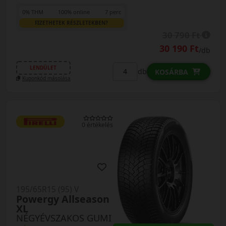
0% THM
100% online
7 perc
FIZETHETEK RÉSZLETEKBEN?
30 790 Ft
30 190 Ft
/db
LENDÜLET
db
KOSÁRBA
Kuponkód másolása
0 értékelés
195/65R15 (95) V
Powergy Allseason
XL
NÉGYÉVSZAKOS GUMI