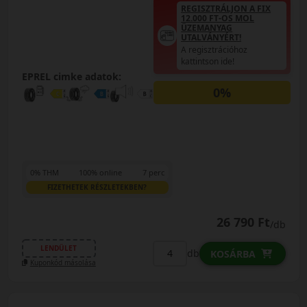
REGISZTRÁLJON A FIX
12.000 FT-OS MOL
ÜZEMANYAG
UTALVÁNYÉRT!
A regisztrációhoz
kattintson ide!
EPREL cimke adatok:
0%
0% THM
100% online
7 perc
FIZETHETEK RÉSZLETEKBEN?
26 790 Ft
/db
LENDÜLET
db
KOSÁRBA
Kuponkód másolása