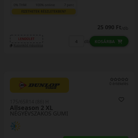
0% THM
100% online
7 perc
FIZETHETEK RÉSZLETEKBEN?
25 090 Ft
/db
LENDÜLET
db
KOSÁRBA
Kuponkód másolása
0 értékelés
175/65R14 (86) H
Allseason 2 XL
NÉGYÉVSZAKOS GUMI