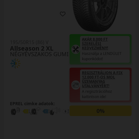
AKÁR 8.000 FT
195/50R15 (86) V
SZERELÉSI
Allseason 2 XL
KEDVEZMÉNY!
NÉGYÉVSZAKOS GUMI
Használja a LENDÜLET
kuponkódot!
REGISZTRÁLJON A FIX
12.000 FT-OS MOL
ÜZEMANYAG
UTALVÁNYÉRT!
A regisztrációhoz
kattintson ide!
EPREL cimke adatok:
0%