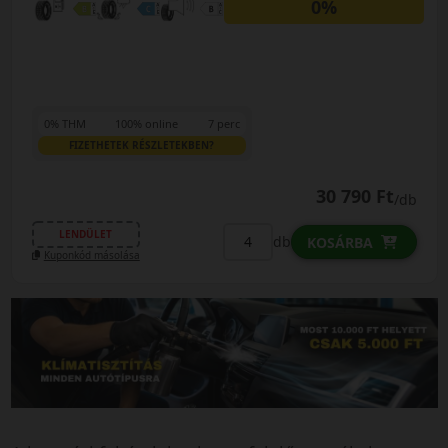
0%
0% THM
100% online
7 perc
FIZETHETEK RÉSZLETEKBEN?
30 790 Ft
/db
LENDÜLET
db
KOSÁRBA
Kuponkód másolása