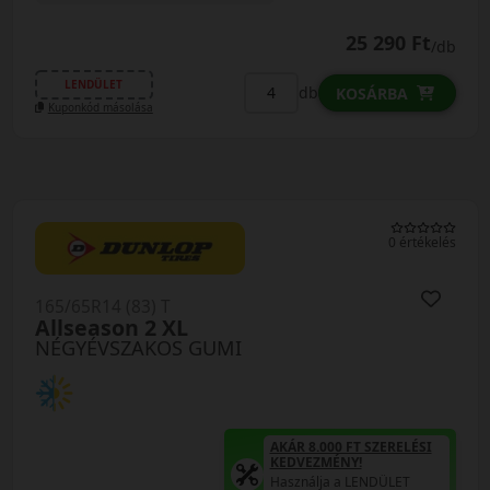
25 290 Ft
/db
LENDÜLET
db
KOSÁRBA
Kuponkód másolása
0 értékelés
165/65R14 (83) T
Allseason 2 XL
NÉGYÉVSZAKOS GUMI
AKÁR 8.000 FT SZERELÉSI
KEDVEZMÉNY!
Használja a LENDÜLET