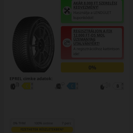
AKÁR 8.000 FT SZERELÉSI
KEDVEZMÉNY!
Használja a LENDÜLET
kuponkódot!
REGISZTRÁLJON A FIX
12.000 FT-OS MOL
ÜZEMANYAG
UTALVÁNYÉRT!
A regisztrációhoz kattintson
ide!
0%
EPREL cimke adatok:
0% THM
100% online
7 perc
FIZETHETEK RÉSZLETEKBEN?