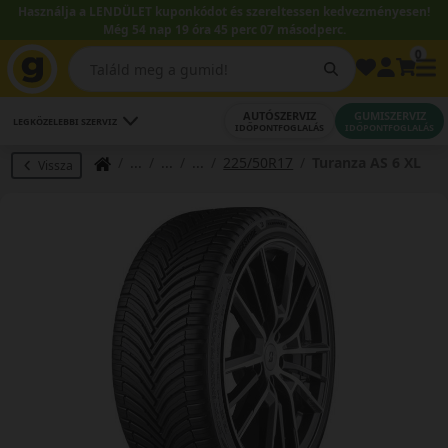
Használja a LENDÜLET kuponkódot és szereltessen kedvezményesen!
Még 54 nap 19 óra 45 perc 06 másodperc.
0
AUTÓSZERVIZ
GUMISZERVIZ
LEGKÖZELEBBI SZERVIZ
IDŐPONTFOGLALÁS
IDŐPONTFOGLALÁS
225/50R17
Turanza AS 6 XL
Vissza