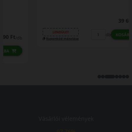
39 690 Ft
/db
LENDÜLET
db
KOSÁRBA
Kuponkód másolása
Vásárlói vélemények
97.76%