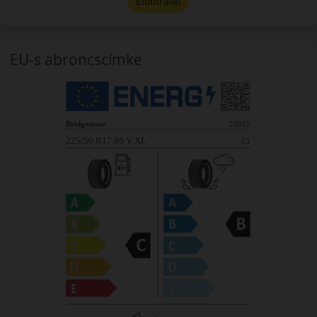
Előbírálat
EU-s abroncscímke