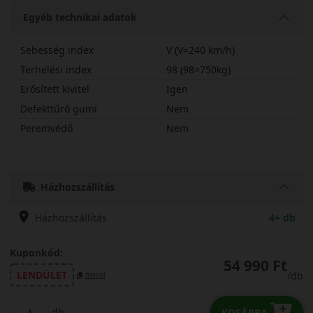
Egyéb technikai adatok
Sebesség index
V (V=240 km/h)
Terhelési index
98 (98=750kg)
Erősített kivitel
Igen
Defekttűrő gumi
Nem
Peremvédő
Nem
22550R17VTS6X
Házhozszállítás
Házhozszállítás
4+ db
Kuponkód:
54 990 Ft
LENDÜLET
/db
másol
db
KOSÁRBA