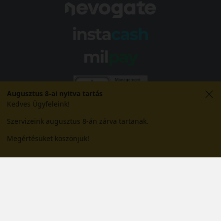
Augusztus 8-ai nyitva tartás
Kedves Ügyfeleink!
Szervizeink augusztus 8-án zárva tartanak.
Megértésüket köszönjük!