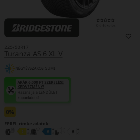
0 értékelés
225/50R17
Turanza AS 6 XL V
NÉGYÉVSZAKOS GUMI
AKÁR 6.000 FT SZERELÉSI
KEDVEZMÉNY!
Használja a LENDÜLET
kuponkódot!
0%
EPREL cimke adatok: