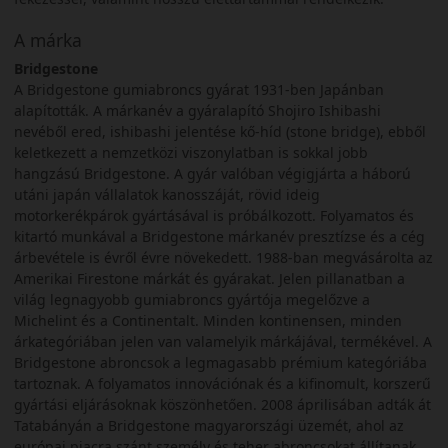
A márka
Bridgestone
A Bridgestone gumiabroncs gyárat 1931-ben Japánban
alapították. A márkanév a gyáralapító Shojiro Ishibashi
nevéből ered, ishibashi jelentése kő-híd (stone bridge), ebből
keletkezett a nemzetközi viszonylatban is sokkal jobb
hangzású Bridgestone. A gyár valóban végigjárta a háború
utáni japán vállalatok kanosszáját, rövid ideig
motorkerékpárok gyártásával is próbálkozott. Folyamatos és
kitartó munkával a Bridgestone márkanév presztízse és a cég
árbevétele is évről évre növekedett. 1988-ban megvásárolta az
Amerikai Firestone márkát és gyárakat. Jelen pillanatban a
világ legnagyobb gumiabroncs gyártója megelőzve a
Michelint és a Continentalt. Minden kontinensen, minden
árkategóriában jelen van valamelyik márkájával, termékével. A
Bridgestone abroncsok a legmagasabb prémium kategóriába
tartoznak. A folyamatos innovációnak és a kifinomult, korszerű
gyártási eljárásoknak köszönhetően. 2008 áprilisában adták át
Tatabányán a Bridgestone magyarországi üzemét, ahol az
európai piacra szánt személy és teher abroncsokat állítanak