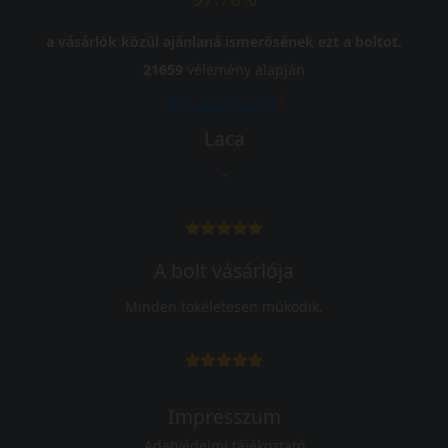
a vásárlók közül ajánlaná ismerősének ezt a boltot.
21659
vélemény alapján
Laca
-
A bolt vásárlója
Minden tökéletesen működik.
Impresszum
Adatvédelmi tájékoztató