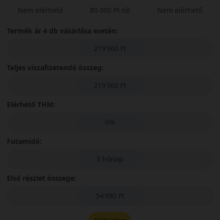
Nem elérhető
80 000 Ft-tól
Nem elérhető
Termék ár 4 db vásárlása esetén:
219 960 Ft
Teljes viszafizetendő összeg:
219 960 Ft
Elérhető THM:
0%
Futamidő:
3 hónap
Első részlet összege:
54 990 Ft