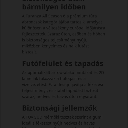
bármilyen időben
A Turanza All Season 6 a prémium túra
abroncsok kategóriájába tartozik, amelyet
különösen a változékony európai időjárásra
fejlesztettek. Száraz úton, esőben és hóban
is biztonságos teljesítményt nyújt,
miközben kényelmes és halk futást
biztosít.
Futófelület és tapadás
Az optimalizált arrow-alakú mintázat és 2D
lamellák fokozzák a hófogást és a
vízelvezetést. Ez a design javítja a fékezési
teljesítményt, és stabil tapadást biztosít
száraz, nedves és havas úton egyaránt.
Biztonsági jellemzők
A TÜV SÜD mérnöki tesztek szerint a gumi
ideális fékezést nyújt nedves és havas