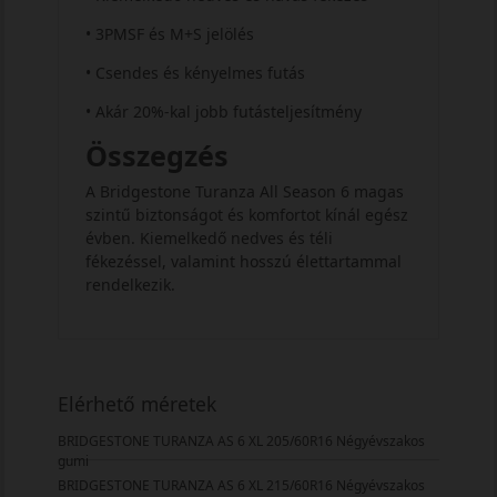
• 3PMSF és M+S jelölés
• Csendes és kényelmes futás
• Akár 20%-kal jobb futásteljesítmény
Összegzés
A Bridgestone Turanza All Season 6 magas
szintű biztonságot és komfortot kínál egész
évben. Kiemelkedő nedves és téli
fékezéssel, valamint hosszú élettartammal
rendelkezik.
Elérhető méretek
BRIDGESTONE TURANZA AS 6 XL 205/60R16 Négyévszakos
gumi
BRIDGESTONE TURANZA AS 6 XL 215/60R16 Négyévszakos