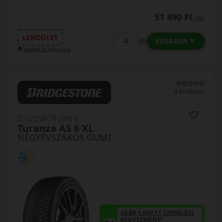
51 490 Ft
/db
LENDÜLET
KOSÁRBA
db
Kuponkód másolása
0 értékelés
215/55R18 (99) V
Turanza AS 6 XL
NÉGYÉVSZAKOS GUMI
AKÁR 5.000 FT SZERELÉSI
KEDVEZMÉNY!