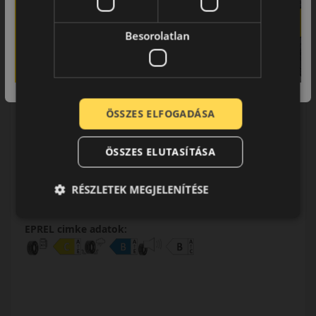
215/65R16 (102) V
Turanza AS 6 XL
NÉGYÉVSZAKOS GUMI
Besorolatlan
ÖSSZES ELFOGADÁSA
AKÁR 6.000 FT SZERELÉSI
KEDVEZMÉNY!
ÖSSZES ELUTASÍTÁSA
Használja a LENDÜLET
kuponkódot!
RÉSZLETEK MEGJELENÍTÉSE
0%
EPREL cimke adatok: