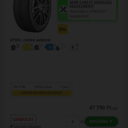
AKÁR 5.000 FT SZERELÉSI
KEDVEZMÉNY!
Használja a LENDÜLET
kuponkódot!
0%
EPREL cimke adatok:
0% THM
100% online
7 perc
FIZETHETEK RÉSZLETEKBEN?
47 790 Ft
/db
LENDÜLET
KOSÁRBA
db
Kuponkód másolása