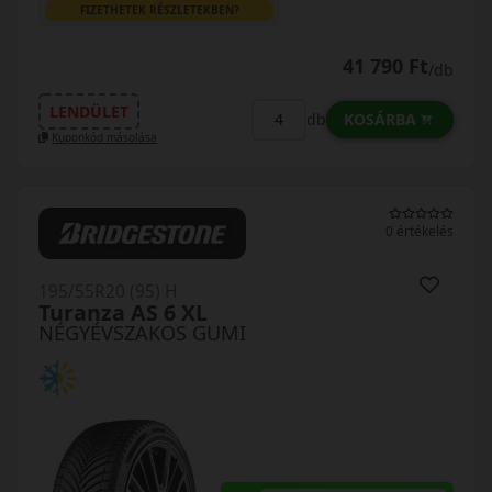
FIZETHETEK RÉSZLETEKBEN?
41 790 Ft
/db
LENDÜLET
KOSÁRBA
db
Kuponkód másolása
0 értékelés
195/55R20 (95) H
Turanza AS 6 XL
NÉGYÉVSZAKOS GUMI