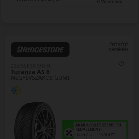
0 Vélemény
0 értékelés
205/55R16 (91) H
Turanza AS 6
NÉGYÉVSZAKOS GUMI
AKÁR 6.000 FT SZERELÉSI
KEDVEZMÉNY!
Használja a LENDÜLET