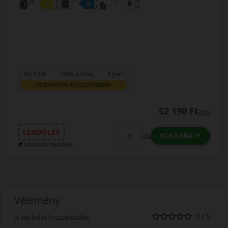
0% THM
100% online
7 perc
FIZETHETEK RÉSZLETEKBEN?
52 190 Ft
/db
LENDÜLET
KOSÁRBA
db
Kuponkód másolása
Vélemény
0 / 5
0 vásárlói hozzászólás