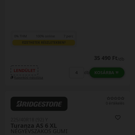
0% THM
100% online
7 perc
FIZETHETEK RÉSZLETEKBEN?
35 490 Ft
/db
LENDÜLET
KOSÁRBA
db
Kuponkód másolása
0 értékelés
225/40R18 (92) Y
Turanza AS 6 XL
NÉGYÉVSZAKOS GUMI