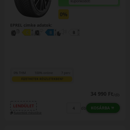
kuponkódot!
0%
EPREL cimke adatok:
0% THM
100% online
7 perc
FIZETHETEK RÉSZLETEKBEN?
34 990 Ft
/db
LENDÜLET
KOSÁRBA
db
Kuponkód másolása