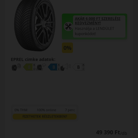
AKÁR 6.000 FT SZERELÉSI
KEDVEZMÉNY!
Használja a LENDÜLET
kuponkódot!
0%
EPREL cimke adatok:
0% THM
100% online
7 perc
FIZETHETEK RÉSZLETEKBEN?
49 390 Ft
/db