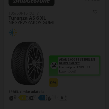
0 értékelés
195/60R16 (93) V
Turanza AS 6 XL
NÉGYÉVSZAKOS GUMI
AKÁR 6.000 FT SZERELÉSI
KEDVEZMÉNY!
Használja a LENDÜLET
kuponkódot!
0%
EPREL cimke adatok: