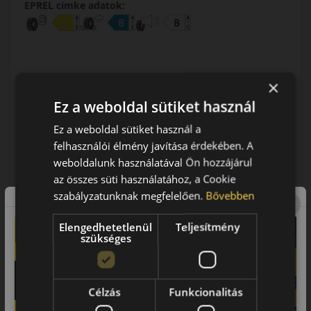
EPREL cimke adatok:
×
Ez a weboldal sütiket használ
0% THM
100% online
7 perc
Ez a weboldal sütiket használ a
FIZETHETEK RÉSZLETEKBEN?
felhasználói élmény javítása érdekében. A
weboldalunk használatával Ön hozzájárul
48 190 Ft
/db
az összes süti használatához, a Cookie
szabályzatunknak megfelelően.
Bővebben
LENDÜLET
KOSÁRBA
db
Kuponkód másolása
Elengedhetetlenül
Teljesítmény
szükséges
0 értékelés
Célzás
Funkcionalitás