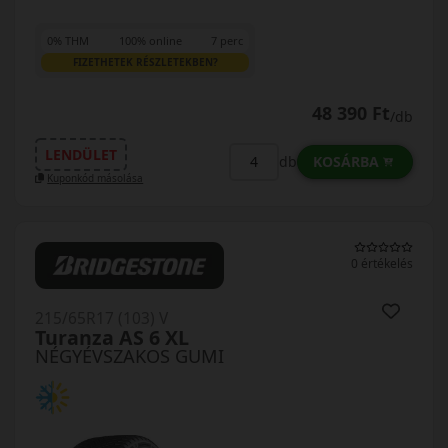
0% THM
100% online
7 perc
FIZETHETEK RÉSZLETEKBEN?
48 390 Ft
/db
LENDÜLET
KOSÁRBA
db
Kuponkód másolása
0 értékelés
215/65R17 (103) V
Turanza AS 6 XL
NÉGYÉVSZAKOS GUMI