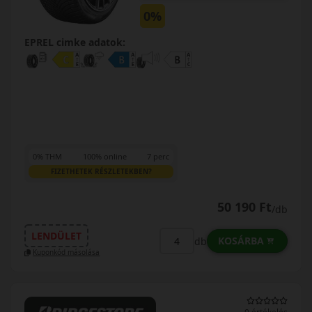
0%
EPREL cimke adatok:
0% THM
100% online
7 perc
FIZETHETEK RÉSZLETEKBEN?
50 190 Ft
/db
LENDÜLET
KOSÁRBA
db
Kuponkód másolása