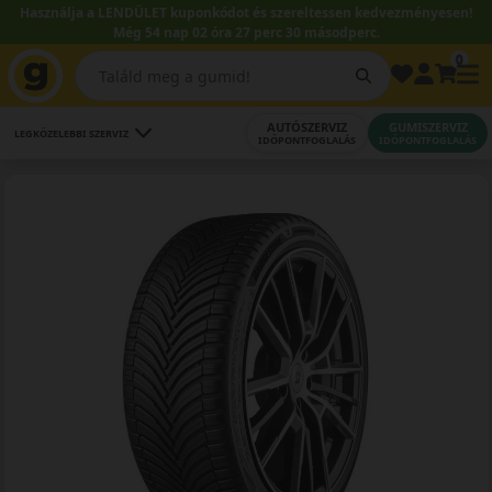
Használja a LENDÜLET kuponkódot és szereltessen kedvezményesen!
Még 54 nap 02 óra 27 perc 28 másodperc.
0
AUTÓSZERVIZ
GUMISZERVIZ
LEGKÖZELEBBI SZERVIZ
IDŐPONTFOGLALÁS
IDŐPONTFOGLALÁS