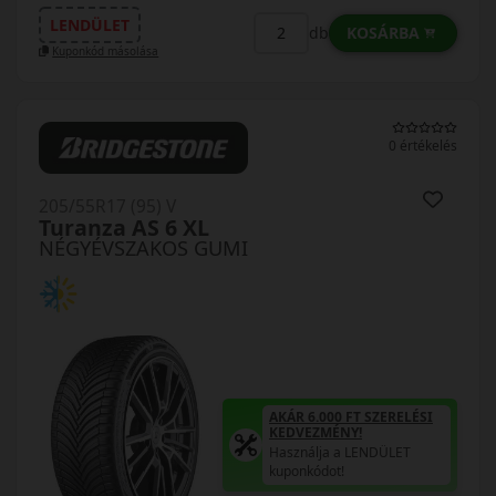
LENDÜLET
KOSÁRBA
db
Kuponkód másolása
0 értékelés
205/55R17 (95) V
Turanza AS 6 XL
NÉGYÉVSZAKOS GUMI
AKÁR 6.000 FT SZERELÉSI
KEDVEZMÉNY!
Használja a LENDÜLET
kuponkódot!