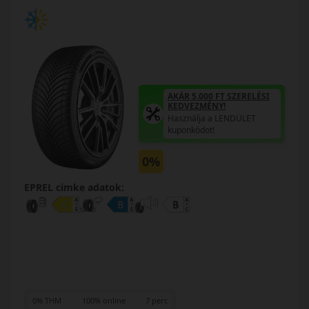
AKÁR 5.000 FT SZERELÉSI
KEDVEZMÉNY!
Használja a LENDÜLET
kuponkódot!
0%
EPREL cimke adatok:
0% THM
100% online
7 perc