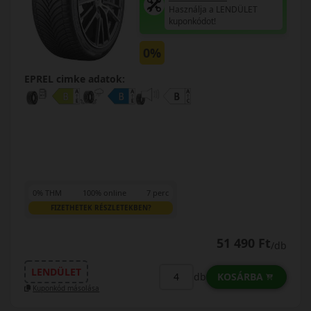
Használja a LENDÜLET
kuponkódot!
0%
EPREL cimke adatok:
0% THM
100% online
7 perc
FIZETHETEK RÉSZLETEKBEN?
51 490 Ft
/db
LENDÜLET
KOSÁRBA
db
Kuponkód másolása