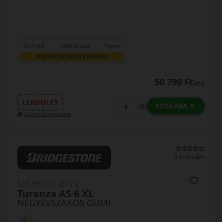
0% THM
100% online
7 perc
FIZETHETEK RÉSZLETEKBEN?
50 790 Ft
/db
LENDÜLET
KOSÁRBA
db
Kuponkód másolása
0 értékelés
185/55R16 (87) V
Turanza AS 6 XL
NÉGYÉVSZAKOS GUMI