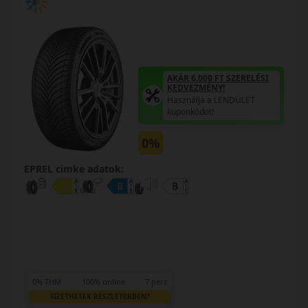
AKÁR 6.000 FT SZERELÉSI
KEDVEZMÉNY!
Használja a LENDÜLET
kuponkódot!
0%
EPREL cimke adatok:
0% THM
100% online
7 perc
FIZETHETEK RÉSZLETEKBEN?