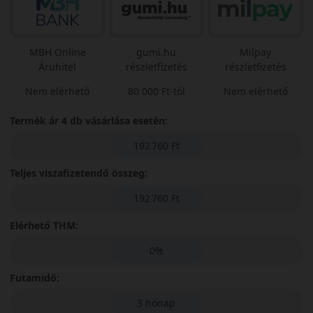
MBH Online
gumi.hu
Milpay
Áruhitel
részletfizetés
részletfizetés
Nem elérhető
80 000 Ft-tól
Nem elérhető
Termék ár 4 db vásárlása esetén:
192 760 Ft
Teljes viszafizetendő összeg:
192 760 Ft
Elérhető THM:
0%
Futamidő:
3 hónap