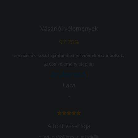
Vásárlói vélemények
97.76%
a vásárlók közül ajánlaná ismerősének ezt a boltot.
21659
vélemény alapján
Laca
-
A bolt vásárlója
Minden tökéletesen működik.