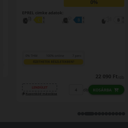
0%
EPREL cimke adatok:
0% THM
100% online
7 perc
FIZETHETEK RÉSZLETEKBEN?
22 090 Ft
/db
LENDÜLET
db
KOSÁRBA
Kuponkód másolása