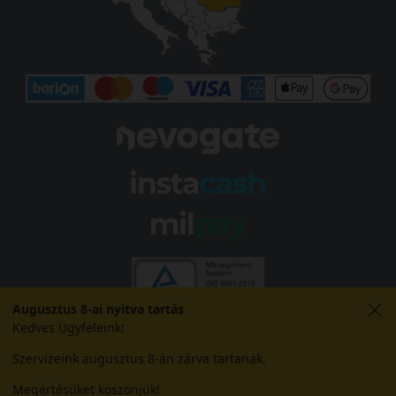
Augusztus 8-ai nyitva tartás
Kedves Ügyfeleink!
Szervizeink augusztus 8-án zárva tartanak.
Megértésüket köszönjük!