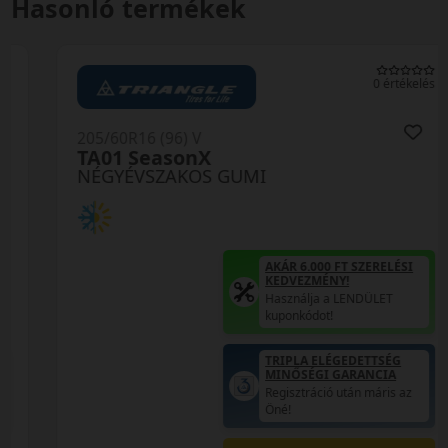
Hasonló termékek
0 értékelés
205/60R16 (96) V
TA01 SeasonX
NÉGYÉVSZAKOS GUMI
AKÁR 6.000 FT SZERELÉSI
KEDVEZMÉNY!
Használja a LENDÜLET
kuponkódot!
TRIPLA ELÉGEDETTSÉG
MINŐSÉGI GARANCIA
Regisztráció után máris az
Öné!