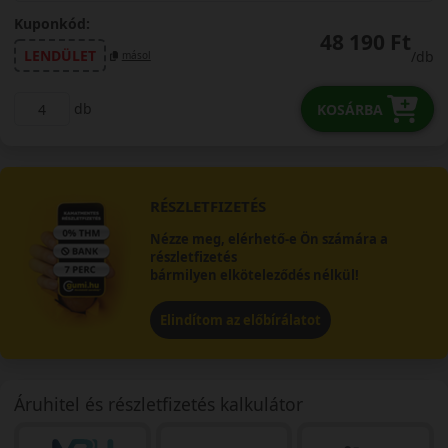
Kuponkód:
48 190 Ft
LENDÜLET
/db
másol
db
KOSÁRBA
RÉSZLETFIZETÉS
Nézze meg, elérhető-e Ön számára a
részletfizetés
bármilyen elköteleződés nélkül!
Elindítom az előbírálatot
Áruhitel és részletfizetés kalkulátor