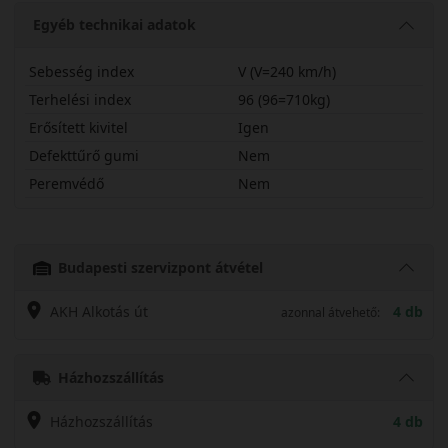
Egyéb technikai adatok
Sebesség index
V (V=240 km/h)
Terhelési index
96 (96=710kg)
Erősített kivitel
Igen
Defekttűrő gumi
Nem
Peremvédő
Nem
20560R16VTS6X
Budapesti szervizpont átvétel
AKH Alkotás út
4 db
azonnal átvehető:
Házhozszállítás
Házhozszállítás
4 db