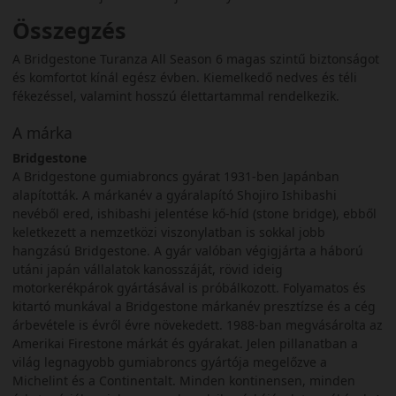
Összegzés
A Bridgestone Turanza All Season 6 magas szintű biztonságot
és komfortot kínál egész évben. Kiemelkedő nedves és téli
fékezéssel, valamint hosszú élettartammal rendelkezik.
A márka
Bridgestone
A Bridgestone gumiabroncs gyárat 1931-ben Japánban
alapították. A márkanév a gyáralapító Shojiro Ishibashi
nevéből ered, ishibashi jelentése kő-híd (stone bridge), ebből
keletkezett a nemzetközi viszonylatban is sokkal jobb
hangzású Bridgestone. A gyár valóban végigjárta a háború
utáni japán vállalatok kanosszáját, rövid ideig
motorkerékpárok gyártásával is próbálkozott. Folyamatos és
kitartó munkával a Bridgestone márkanév presztízse és a cég
árbevétele is évről évre növekedett. 1988-ban megvásárolta az
Amerikai Firestone márkát és gyárakat. Jelen pillanatban a
világ legnagyobb gumiabroncs gyártója megelőzve a
Michelint és a Continentalt. Minden kontinensen, minden