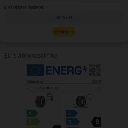
Első részlet összege:
48 190 Ft
Előbírálat
EU-s abroncscímke