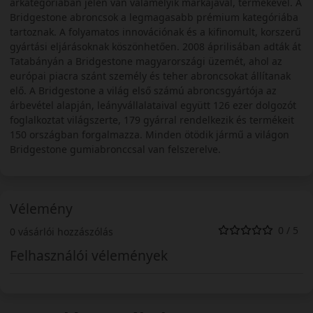
árkategóriában jelen van valamelyik márkájával, termékével. A
Bridgestone abroncsok a legmagasabb prémium kategóriába
tartoznak. A folyamatos innovációnak és a kifinomult, korszerű
gyártási eljárásoknak köszönhetően. 2008 áprilisában adták át
Tatabányán a Bridgestone magyarországi üzemét, ahol az
európai piacra szánt személy és teher abroncsokat állítanak
elő. A Bridgestone a világ első számú abroncsgyártója az
árbevétel alapján, leányvállalataival együtt 126 ezer dolgozót
foglalkoztat világszerte, 179 gyárral rendelkezik és termékeit
150 országban forgalmazza. Minden ötödik jármű a világon
Bridgestone gumiabronccsal van felszerelve.
Vélemény
0 / 5
0 vásárlói hozzászólás
Felhasználói vélemények