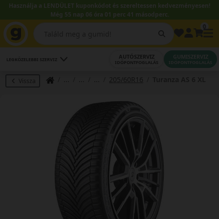
Használja a LENDÜLET kuponkódot és szereltessen kedvezményesen!
Még 55 nap 06 óra 01 perc 40 másodperc.
0
AUTÓSZERVIZ
GUMISZERVIZ
LEGKÖZELEBBI SZERVIZ
IDŐPONTFOGLALÁS
IDŐPONTFOGLALÁS
205/60R16
Turanza AS 6 XL
Vissza