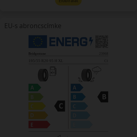
Előbírálat
EU-s abroncscímke