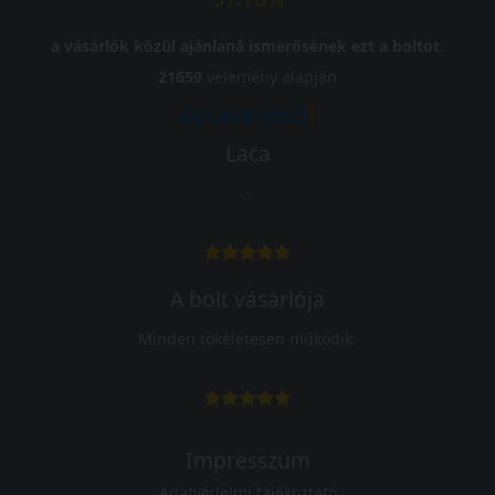
a vásárlók közül ajánlaná ismerősének ezt a boltot.
21659
vélemény alapján
Laca
-
A bolt vásárlója
Minden tökéletesen működik.
Impresszum
Adatvédelmi tájékoztató