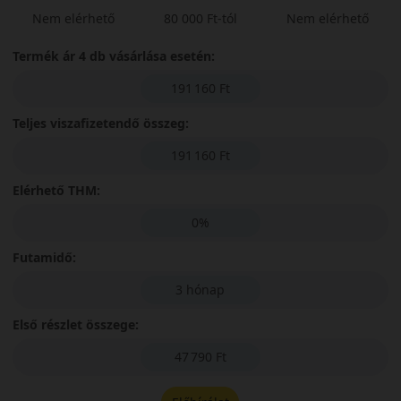
Nem elérhető
80 000 Ft-tól
Nem elérhető
Termék ár 4 db vásárlása esetén:
191 160 Ft
Teljes viszafizetendő összeg:
191 160 Ft
Elérhető THM:
0%
Futamidő:
3 hónap
Első részlet összege:
47 790 Ft