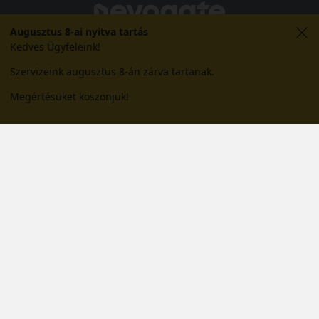
Augusztus 8-ai nyitva tartás
Kedves Ügyfeleink!
Szervizeink augusztus 8-án zárva tartanak.
Megértésüket köszönjük!