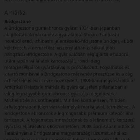
A márka
Bridgestone
A Bridgestone gumiabroncs gyárat 1931-ben Japánban
alapították. A márkanév a gyáralapító Shojiro Ishibashi
nevéből ered, ishibashi jelentése kő-híd (stone bridge), ebből
keletkezett a nemzetközi viszonylatban is sokkal jobb
hangzású Bridgestone. A gyár valóban végigjárta a háború
utáni japán vállalatok kanosszáját, rövid ideig
motorkerékpárok gyártásával is próbálkozott. Folyamatos és
kitartó munkával a Bridgestone márkanév presztízse és a cég
árbevétele is évről évre növekedett. 1988-ban megvásárolta az
Amerikai Firestone márkát és gyárakat. Jelen pillanatban a
világ legnagyobb gumiabroncs gyártója megelőzve a
Michelint és a Continentalt. Minden kontinensen, minden
árkategóriában jelen van valamelyik márkájával, termékével. A
Bridgestone abroncsok a legmagasabb prémium kategóriába
tartoznak. A folyamatos innovációnak és a kifinomult, korszerű
gyártási eljárásoknak köszönhetően. 2008 áprilisában adták át
Tatabányán a Bridgestone magyarországi üzemét, ahol az
európai piacra szánt személy és teher abroncsokat állítanak