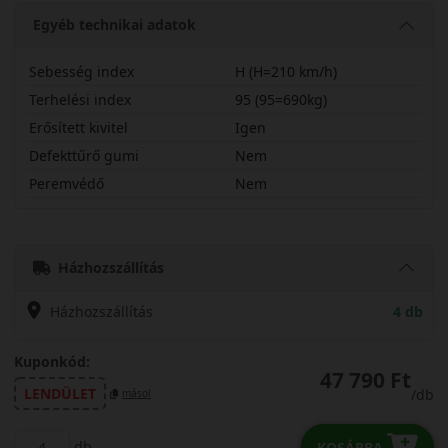
Egyéb technikai adatok
Sebesség index
H (H=210 km/h)
Terhelési index
95 (95=690kg)
Erősített kivitel
Igen
Defekttűrő gumi
Nem
Peremvédő
Nem
19555R20HTS6X
Házhozszállítás
Házhozszállítás
4 db
Kuponkód:
47 790 Ft
LENDÜLET
/db
másol
db
KOSÁRBA