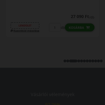
0% THM
100% online
7 perc
FIZETHETEK RÉSZLETEKBEN?
28 690 Ft
/db
LENDÜLET
db
KOSÁRBA
Kuponkód másolása
Vásárlói vélemények
97.76%