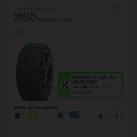
195/55R20 (95) H
NC501 XL
NÉGYÉVSZAKOS GUMI
AKÁR 5.000 FT SZERELÉSI
KEDVEZMÉNY!
Használja a LENDÜLET
kuponkódot!
0%
EPREL cimke adatok: