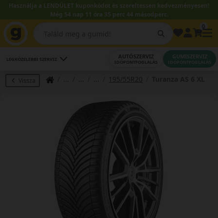
Használja a LENDÜLET kuponkódot és szereltessen kedvezményesen!
Még 54 nap 11 óra 35 perc 44 másodperc.
0
AUTÓSZERVIZ
GUMISZERVIZ
LEGKÖZELEBBI SZERVIZ
IDŐPONTFOGLALÁS
IDŐPONTFOGLALÁS
195/55R20
Turanza AS 6 XL
Vissza