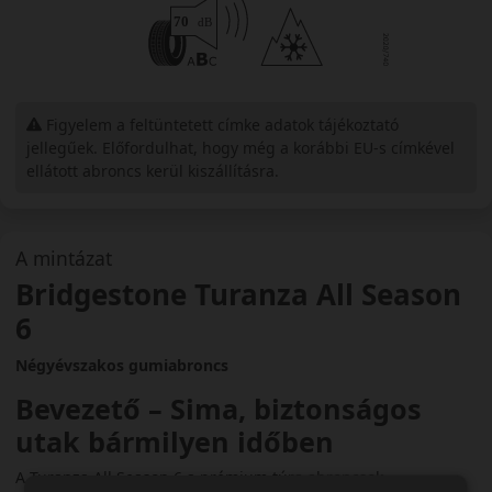
Figyelem a feltüntetett címke adatok tájékoztató
jellegűek. Előfordulhat, hogy még a korábbi EU-s címkével
ellátott abroncs kerül kiszállításra.
A mintázat
Bridgestone Turanza All Season
6
Négyévszakos gumiabroncs
Bevezető – Sima, biztonságos
utak bármilyen időben
A Turanza All Season 6 a prémium túra abroncsok