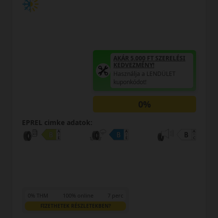
AKÁR 5.000 FT SZERELÉSI
KEDVEZMÉNY!
Használja a LENDÜLET
kuponkódot!
0%
EPREL cimke adatok:
0% THM
100% online
7 perc
FIZETHETEK RÉSZLETEKBEN?