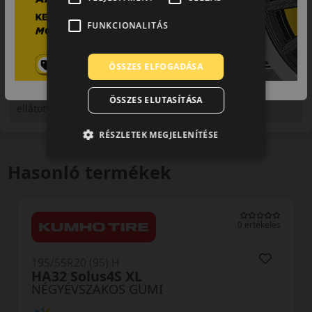
FUNKCIONALITÁS
ÖSSZES ELFOGADÁSA
Figyelem a feltüntetett címke adatok tájékoztató
jellegűek. Előfordulhat, hogy még a korábbi EU-s címkével
ÖSSZES ELUTASÍTÁSA
ellátott abroncs kerül kiszállításra.
RÉSZLETEK MEGJELENÍTÉSE
Hasonló termékek
0 értékelés
195/55R20 (95) H
HA32 Solus4S XL
NÉGYÉVSZAKOS GUMI