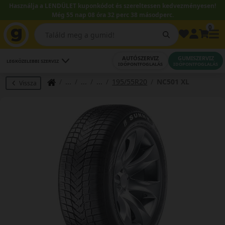
Használja a LENDÜLET kuponkódot és szereltessen kedvezményesen!
Még 55 nap 08 óra 32 perc 37 másodperc.
0
AUTÓSZERVIZ
GUMISZERVIZ
LEGKÖZELEBBI SZERVIZ
IDŐPONTFOGLALÁS
IDŐPONTFOGLALÁS
195/55R20
NC501 XL
Vissza