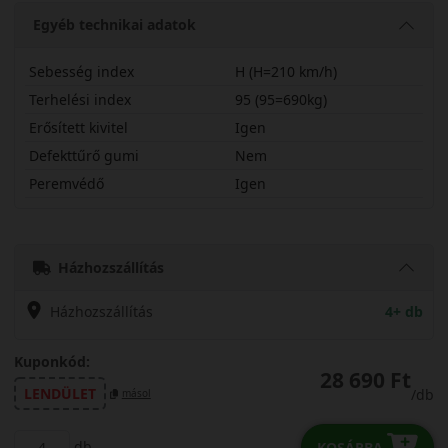
Egyéb technikai adatok
Sebesség index
H (H=210 km/h)
Terhelési index
95 (95=690kg)
Erősített kivitel
Igen
Defekttűrő gumi
Nem
Peremvédő
Igen
19555R20HNC501X
Házhozszállítás
Házhozszállítás
4+ db
Kuponkód:
28 690 Ft
LENDÜLET
/db
másol
db
KOSÁRBA