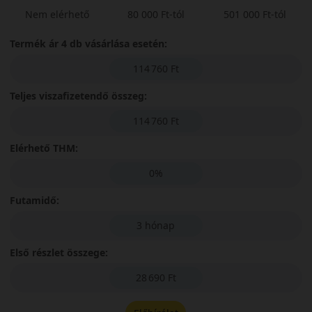
Nem elérhető
80 000 Ft-tól
501 000 Ft-tól
Termék ár 4 db vásárlása esetén:
114 760 Ft
Teljes viszafizetendő összeg:
114 760 Ft
Elérhető THM:
0%
Futamidő:
3 hónap
Első részlet összege:
28 690 Ft