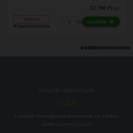
32 190 Ft
/db
LENDÜLET
db
KOSÁRBA
Kuponkód másolása
Vásárlói vélemények
97.76%
a vásárlók közül ajánlaná ismerősének ezt a boltot.
21659
vélemény alapján