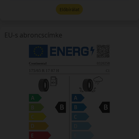
Előbírálat
EU-s abroncscímke