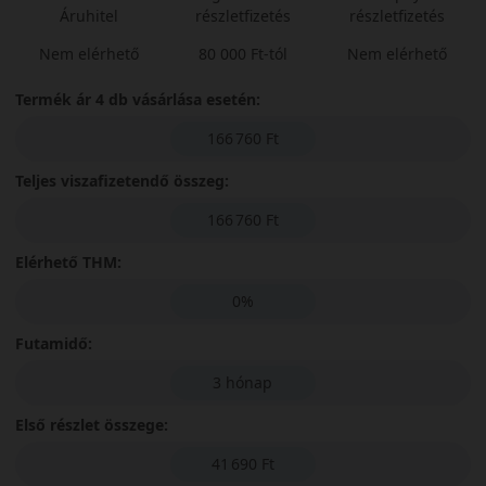
Áruhitel
részletfizetés
részletfizetés
Nem elérhető
80 000 Ft-tól
Nem elérhető
Termék ár 4 db vásárlása esetén:
166 760 Ft
Teljes viszafizetendő összeg:
166 760 Ft
Elérhető THM:
0%
Futamidő:
3 hónap
Első részlet összege:
41 690 Ft