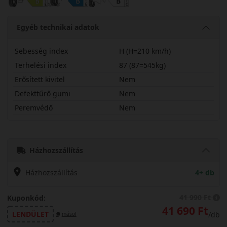
Egyéb technikai adatok
Sebesség index
H (H=210 km/h)
Terhelési index
87 (87=545kg)
Erősített kivitel
Nem
Defekttűrő gumi
Nem
Peremvédő
Nem
17565R17HASC2
Házhozszállítás
Házhozszállítás
4+ db
41 990 Ft
Kuponkód:
41 690 Ft
LENDÜLET
/db
másol