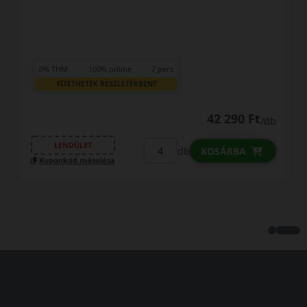
EPREL cimke adatok:
0% THM
100% online
7 perc
FIZETHETEK RÉSZLETEKBEN?
35 990 Ft
/db
LENDÜLET
db
KOSÁRBA
Kuponkód másolása