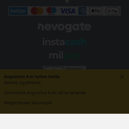
Augusztus 8-ai nyitva tartás
Kedves Ügyfeleink!
Szervizeink augusztus 8-án zárva tartanak.
Megértésüket köszönjük!