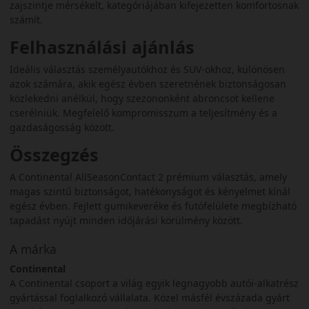
zajszintje mérsékelt, kategóriájában kifejezetten komfortosnak
számít.
Felhasználási ajánlás
Ideális választás személyautókhoz és SUV-okhoz, különösen
azok számára, akik egész évben szeretnének biztonságosan
közlekedni anélkül, hogy szezononként abroncsot kellene
cserélniük. Megfelelő kompromisszum a teljesítmény és a
gazdaságosság között.
Összegzés
A Continental AllSeasonContact 2 prémium választás, amely
magas szintű biztonságot, hatékonyságot és kényelmet kínál
egész évben. Fejlett gumikeveréke és futófelülete megbízható
tapadást nyújt minden időjárási körülmény között.
A márka
Continental
A Continental csoport a világ egyik legnagyobb autói-alkatrész
gyártással foglalkozó vállalata. Közel másfél évszázada gyárt