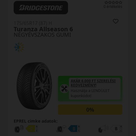
0 értékelés
175/65R17 (87) H
Allseason 2
NÉGYÉVSZAKOS GUMI
AKÁR 6.000 FT SZERELÉSI
KEDVEZMÉNY!
Használja a LENDÜLET
kuponkódot!
REGISZTRÁLJON A FIX
12.000 FT-OS MOL
ÜZEMANYAG
UTALVÁNYÉRT!
A regisztrációhoz kattintson
ide!
0%