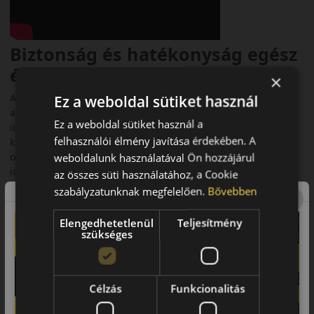
Biztonság és hatékonyság egész
évben
×
A Continental AllSeasonContact 2 a prémium személyautó-
Ez a weboldal sütiket használ
abroncsok új generációját képviseli. Kifejezetten az európai
Ez a weboldal sütiket használ a
időjárási viszonyokra fejlesztették, hogy egész évben
felhasználói élmény javítása érdekében. A
kiegyensúlyozott teljesítményt nyújtson. Akár városi, akár
országúti környezetben, megbízható választás minden
weboldalunk használatával Ön hozzájárul
időjárási körülmény között.
az összes süti használatához, a Cookie
szabályzatunknak megfelelően.
Bővebben
Fő előnyök röviden:
• Chili Blend gumikeverék a jobb tapadásért
Elengedhetetlenül
Teljesítmény
szükséges
• 3PMSF és M+S minősítés
• Alacsony gördülési ellenállás
Célzás
Funkcionalitás
• Kényelmes és halk futás