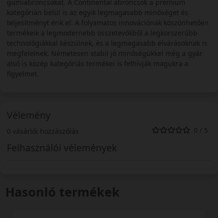
gumiabroncsokat. A Continental abroncsok a prémium
kategórián belül is az egyik legmagasabb minőséget és
teljesítményt érik el. A folyamatos innovációnak köszönhetően
termékeik a legmodernebb összetevőkből a legkorszerűbb
technológiákkal készülnek, és a legmagasabb elvárásoknak is
megfelelnek. Németesen stabil jó minőségükkel még a gyár
alsó is közép kategóriás termékei is felhívják magukra a
figyelmet.
Vélemény
0 / 5
0 vásárlói hozzászólás
Felhasználói vélemények
Hasonló termékek