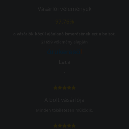
Vásárlói vélemények
97.76%
a vásárlók közül ajánlaná ismerősének ezt a boltot.
21659
vélemény alapján
Laca
-
A bolt vásárlója
Minden tökéletesen működik.