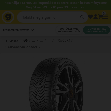
Használja a LENDÜLET kuponkódot és szereltessen kedvezményesen!
Még 54 nap 03 óra 03 perc 23 másodperc.
0
AUTÓSZERVIZ
GUMISZERVIZ
LEGKÖZELEBBI SZERVIZ
IDŐPONTFOGLALÁS
IDŐPONTFOGLALÁS
175/65R17
Vissza
AllSeasonContact 2