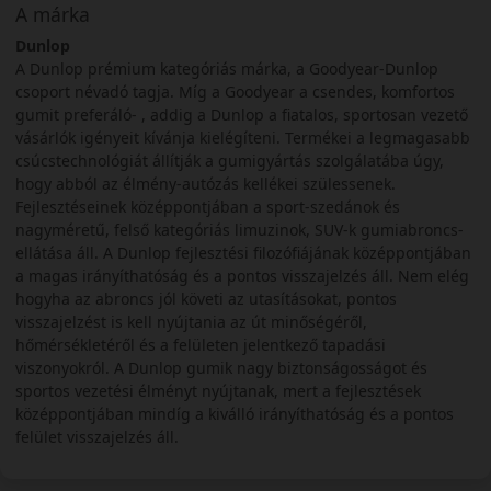
A márka
Dunlop
A Dunlop prémium kategóriás márka, a Goodyear-Dunlop
csoport névadó tagja. Míg a Goodyear a csendes, komfortos
gumit preferáló- , addig a Dunlop a fiatalos, sportosan vezető
vásárlók igényeit kívánja kielégíteni. Termékei a legmagasabb
csúcstechnológiát állítják a gumigyártás szolgálatába úgy,
hogy abból az élmény-autózás kellékei szülessenek.
Fejlesztéseinek középpontjában a sport-szedánok és
nagyméretű, felső kategóriás limuzinok, SUV-k gumiabroncs-
ellátása áll. A Dunlop fejlesztési filozófiájának középpontjában
a magas irányíthatóság és a pontos visszajelzés áll. Nem elég
hogyha az abroncs jól követi az utasításokat, pontos
visszajelzést is kell nyújtania az út minőségéről,
hőmérsékletéről és a felületen jelentkező tapadási
viszonyokról. A Dunlop gumik nagy biztonságosságot és
sportos vezetési élményt nyújtanak, mert a fejlesztések
középpontjában mindíg a kiválló irányíthatóság és a pontos
felület visszajelzés áll.