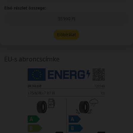
Első részlet összege:
35 990 Ft
Előbírálat
EU-s abroncscímke