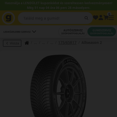
Használja a LENDÜLET kuponkódot és szereltessen kedvezményesen!
Még 51 nap 04 óra 06 perc 27 másodperc.
0
AUTÓSZERVIZ
GUMISZERVIZ
LEGKÖZELEBBI SZERVIZ
IDŐPONTFOGLALÁS
IDŐPONTFOGLALÁS
175/65R17
Allseason 2
Vissza