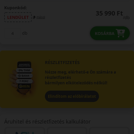
Kuponkód:
35 990 Ft
LENDÜLET
/db
másol
db
KOSÁRBA
RÉSZLETFIZETÉS
Nézze meg, elérhető-e Ön számára a
részletfizetés
bármilyen elköteleződés nélkül!
Elindítom az előbírálatot
Áruhitel és részletfizetés kalkulátor