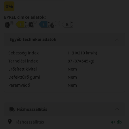
0%
EPREL cimke adatok:
Egyéb technikai adatok
Sebesség index
H (H=210 km/h)
Terhelési index
87 (87=545kg)
Erősített kivitel
Nem
Defekttűrő gumi
Nem
Peremvédő
Nem
17565R17HAS2
Házhozszállítás
Házhozszállítás
4+ db