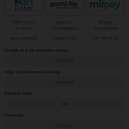
MBH Online
gumi.hu
Milpay
Áruhitel
részletfizetés
részletfizetés
Nem elérhető
80 000 Ft-tól
501 000 Ft-tól
Termék ár 4 db vásárlása esetén:
143 960 Ft
Teljes viszafizetendő összeg:
143 960 Ft
Elérhető THM:
0%
Futamidő:
3 hónap