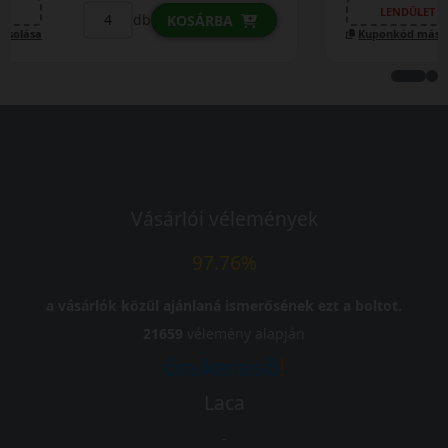
LENDÜLET
db
KOSÁRBA
Kuponkód másolása
Vásárlói vélemények
97.76%
a vásárlók közül ajánlaná ismerősének ezt a boltot.
21659
vélemény alapján
Laca
-