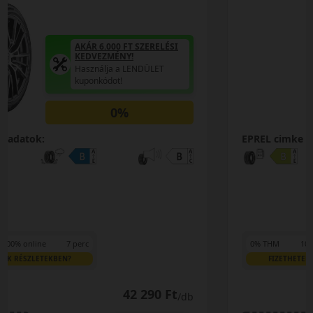
AKÁR 6.000 FT SZERELÉSI
KEDVEZMÉNY!
Használja a LENDÜLET
kuponkódot!
0%
EPREL cimke adatok:
0% THM
100% online
7 perc
FIZETHETEK RÉSZLETEKBEN?
41 690 Ft
/db