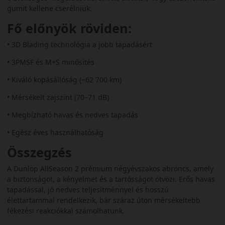
gumit kellene cserélniük.
Fő előnyök röviden:
• 3D Blading technológia a jobb tapadásért
• 3PMSF és M+S minősítés
• Kiváló kopásállóság (~62 700 km)
• Mérsékelt zajszint (70–71 dB)
• Megbízható havas és nedves tapadás
• Egész éves használhatóság
Összegzés
A Dunlop AllSeason 2 prémium négyévszakos abroncs, amely
a biztonságot, a kényelmet és a tartósságot ötvözi. Erős havas
tapadással, jó nedves teljesítménnyel és hosszú
élettartammal rendelkezik, bár száraz úton mérsékeltebb
fékezési reakciókkal számolhatunk.