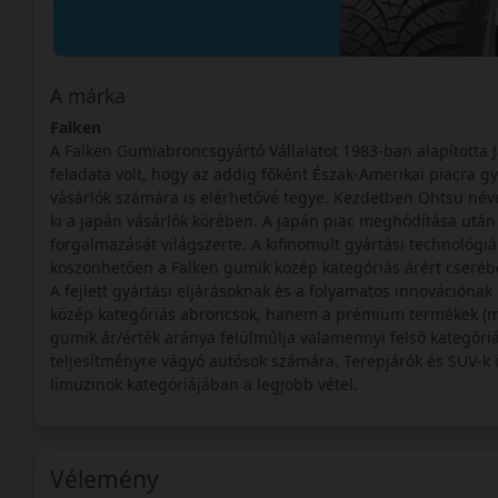
A márka
Falken
A Falken Gumiabroncsgyártó Vállalatot 1983-ban alapította 
feladata volt, hogy az addig főként Észak-Amerikai piacra g
vásárlók számára is elérhetővé tegye. Kezdetben Ohtsu néve
ki a japán vásárlók körében. A japán piac meghódítása után a
forgalmazását világszerte. A kifinomult gyártási technológiá
köszönhetően a Falken gumik közép kategóriás árért cseréb
A fejlett gyártási eljárásoknak és a folyamatos innovációna
közép kategóriás abroncsok, hanem a prémium termékek (mint
gumik ár/érték aránya felülmúlja valamennyi felső kategór
teljesítményre vágyó autósok számára. Terepjárók és SUV-k i
limuzinok kategóriájában a legjobb vétel.
Vélemény