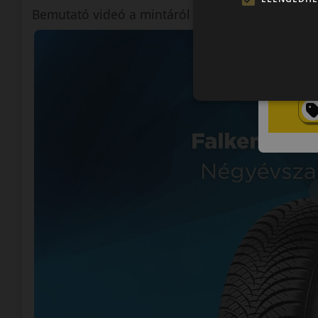
Bemutató videó a mintáról