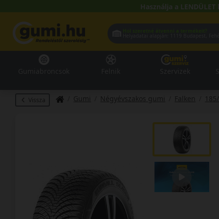
Használja a LENDÜLET 
Hol szeretné átvenni a termékeit?
Helyadatai alapján:
1119 Buda
Gumiabroncsok
Felnik
Szervizek
S
Gumi
Négyévszakos gumi
Falken
185
Vissza