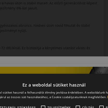
gy a havas úton is stabil marad. Az előző generációhoz képest
jesítmény 6%-kal javult.
gyévszakos abroncs. Nedves úton rövid fékutat és stabil
jesítményt nyújt.
72 dB) kínál. Ez biztosítja a kényelmes utazást városi és
környezetben egyaránt. Azoknak ideális, akik biztonságos és
Ez a weboldal sütiket használ
l sütiket használ a felhasználói élmény javítása érdekében. A weboldalunk 
os abroncs, amely kiegyensúlyozott teljesítményt kínál
árul az összes süti használatához, a Cookie szabályzatunknak megfelelően.
aning elleni védelem, a rövid nedves fékút és a stabil havas
TETLENÜL SZÜKSÉGES
TELJESÍTMÉNY
CÉLZÁS
F