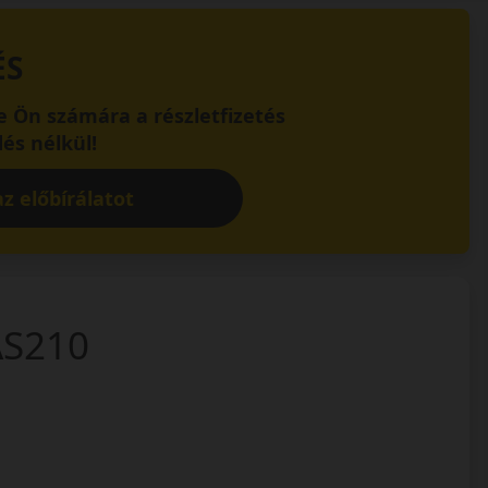
ÉS
 Ön számára a részletfizetés
és nélkül!
z előbírálatot
AS210