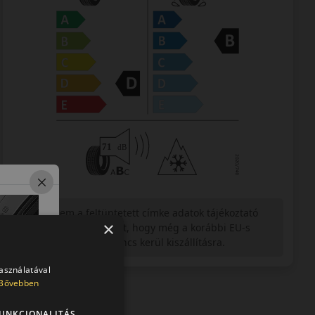
Figyelem a feltüntetett címke adatok tájékoztató
×
jellegűek. Előfordulhat, hogy még a korábbi EU-s
címkével ellátott abroncs kerül kiszállításra.
használatával
Bővebben
UNKCIONALITÁS