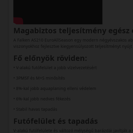
Magabiztos teljesítmény egész
A Falken AS210 EuroAllSeason egy modern négyévszakos abr
viszonyokhoz fejlesztve kiegyensúlyozott teljesítményt nyúj
Fő előnyök röviden:
• V‑alakú futófelület a jobb vízelvezetésért
• 3PMSF és M+S minősítés
• 8%-kal jobb aquaplaning elleni védelem
• 6%-kal jobb nedves fékezés
• Stabil havas tapadás
Futófelület és tapadás
V‑alakú futófelülete és változó mélységű barázdái javítják a