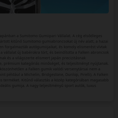
Japánban a Sumitomo Gumiipari Vállalat. A cég elsődleges
yártott kitűnő Sumitomo gumiabroncsokat új név alatt, a hazai
n forgalmazták autógumiijaikat, és komoly elismerést vívtak
 vállalat új babérokra tört, és beindította a Falken abroncsok
nak és a világszerte elismert japán precizitásnak
e, prémium kategóriás minőséget, és teljesítményt nyújtanak.
k köszönhetően a Falken gumik valódi versenytársai nem a
 például a Michelin, Bridgestone, Dunlop, Pirelli). A Falken
iás terméket. Kitűnő választás a közép kategóriában magasabb
deális gumija. A nagy teljesítményű sport autók, luxus