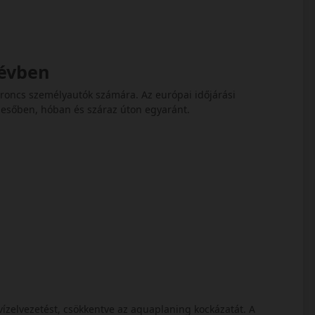
 évben
oncs személyautók számára. Az európai időjárási
t esőben, hóban és száraz úton egyaránt.
 vízelvezetést, csökkentve az aquaplaning kockázatát. A