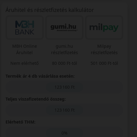
Áruhitel és részletfizetés kalkulátor
MBH Online
gumi.hu
Milpay
Áruhitel
részletfizetés
részletfizetés
Nem elérhető
80 000 Ft-tól
501 000 Ft-tól
Termék ár 4 db vásárlása esetén:
123 160 Ft
Teljes viszafizetendő összeg:
123 160 Ft
Elérhető THM:
0%