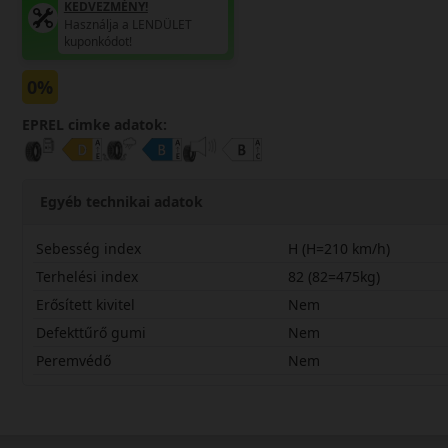
KEDVEZMÉNY!
Használja a LENDÜLET
kuponkódot!
0%
EPREL cimke adatok:
Egyéb technikai adatok
Sebesség index
H (H=210 km/h)
Terhelési index
82 (82=475kg)
Erősített kivitel
Nem
Defekttűrő gumi
Nem
Peremvédő
Nem
18555R15HAS210