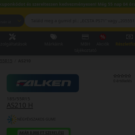
kuponkódot és szereltessen kedvezményesen! Még 55 nap 04 óra
pest, Fehérvári út
zolgáltatások
Márkáink
MBH
Akciók
Részletfi
tájékoztató
/55R15
AS210
0 értékelés
185/55R15
AS210 H
NÉGYÉVSZAKOS GUMI
AKÁR 8.000 FT SZERELÉSI