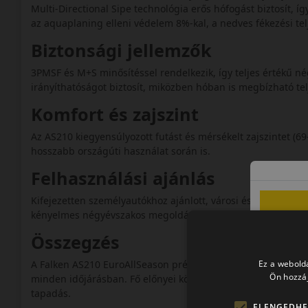
Multi‑Directional Sipe technológia erős hófogást biztosít, í
az aquaplaning elleni védelem 8%-kal, a nedves fékezési tel
Biztonsági jellemzők
3PMSF és M+S minősítéssel rendelkezik, így teljes értékű né
irányíthatóságot biztosít, miközben hóban is megbízható tel
Komfort és zajszint
Az AS210 kiegyensúlyozott futást és mérsékelt zajszintet (69–
hosszabb országúti használat során is.
Felhasználási ajánlás
Kifejezetten személyautókhoz ajánlott, városi és országúti 
kényelmes négyévszakos megoldást keresnek.
Összegzés
Ez a webolda
A Falken AS210 EuroAllSeason prémium minőségű négyévszak
Ön hozzáj
minden időjárásban. Fő előnyei közé tartozik a kiváló aquapl
tapadás.
ELENGEDHE