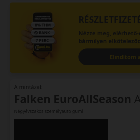
RÉSZLETFIZET
Nézze meg, elérhető-e
bármilyen elköteleződ
Elindítom a
A mintázat
Falken EuroAllSeason
Négyévszakos személyautó gumi