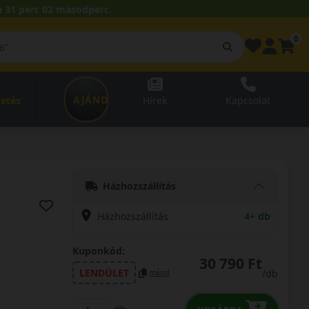
 31 perc 01 másodperc.
0
AJÁNDÉKUTALVÁNY
zetés
Hírek
Kapcsolat
Házhozszállítás
Házhozszállítás
4+ db
Kuponkód:
30 790 Ft
LENDÜLET
/db
másol