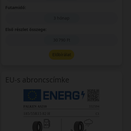
Futamidő:
3 hónap
Első részlet összege:
30 790 Ft
Előbírálat
EU-s abroncscímke