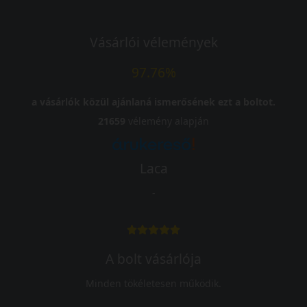
Vásárlói vélemények
97.76%
a vásárlók közül ajánlaná ismerősének ezt a boltot.
21659
vélemény alapján
Laca
-
A bolt vásárlója
Minden tökéletesen működik.