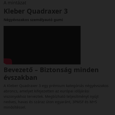
A mintázat
Kleber Quadraxer 3
Négyévszakos személyautó gumi
Bevezető – Biztonság minden
évszakban
A Kleber Quadraxer 3 egy prémium kategóriás négyévszakos
abroncs, amelyet kifejezetten az európai időjárási
viszonyokhoz terveztek. Megbízható teljesítményt nyújt
nedves, havas és száraz úton egyaránt, 3PMSF és M+S
minősítéssel.