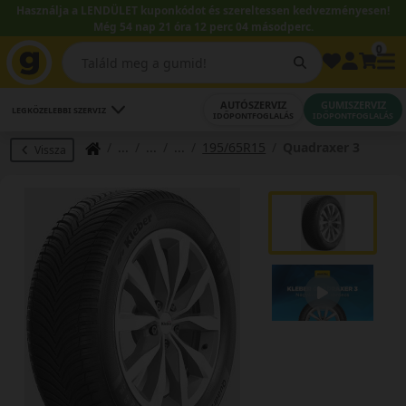
Használja a LENDÜLET kuponkódot és szereltessen kedvezményesen!
Még 54 nap 21 óra 12 perc 03 másodperc.
0
AUTÓSZERVIZ
GUMISZERVIZ
LEGKÖZELEBBI SZERVIZ
IDŐPONTFOGLALÁS
IDŐPONTFOGLALÁS
195/65R15
Quadraxer 3
Vissza