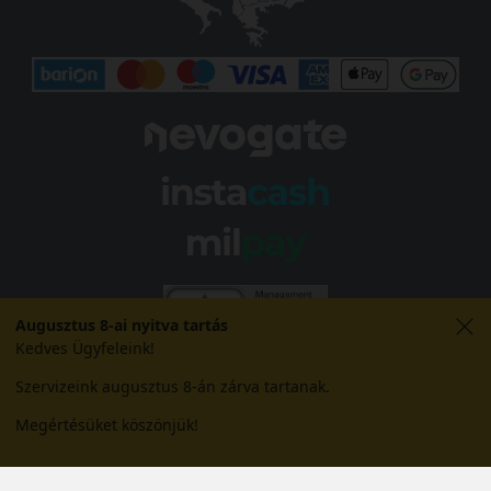
Augusztus 8-ai nyitva tartás
Kedves Ügyfeleink!
Szervizeink augusztus 8-án zárva tartanak.
Megértésüket köszönjük!