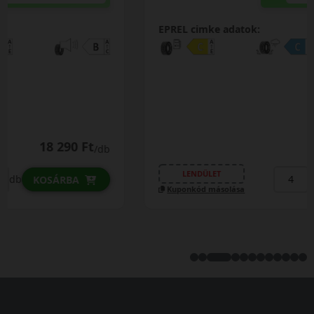
EPREL cimke adatok:
19 790 Ft
/db
LENDÜLET
db
KOSÁRBA
Kuponkód másolása