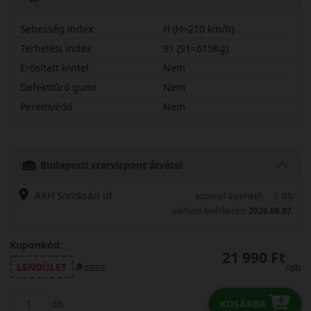
Sebesség index
H (H=210 km/h)
Terhelési index
91 (91=615Kg)
Erősített kivitel
Nem
Defekttűrő gumi
Nem
Peremvédő
Nem
19565R15HQX3
Budapesti szervizpont átvétel
AKH Soroksári út
1 db
azonnal átvehető:
várható beérkezés:
2026.08.07.
Kuponkód:
21 990 Ft
LENDÜLET
/db
másol
db
KOSÁRBA