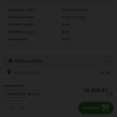
Sebesség index
H (H=210 km/h)
Terhelési index
91 (91=615Kg)
Erősített kivitel
Nem
Defekttűrő gumi
Nem
Peremvédő
Nem
19565R15HNC51B
Házhozszállítás
Házhozszállítás
4+ db
Kuponkód:
16 890 Ft
LENDÜLET
/db
másol
db
KOSÁRBA