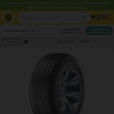
Használja a LENDÜLET kuponkódot és szereltessen kedvezményesen!
Még 55 nap 18 óra 22 perc 33 másodperc.
0
AUTÓSZERVIZ
GUMISZERVIZ
LEGKÖZELEBBI SZERVIZ
IDŐPONTFOGLALÁS
IDŐPONTFOGLALÁS
195/65R15
NC501
Vissza