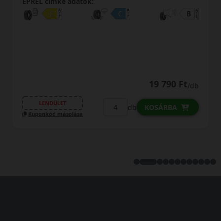
EPREL cimke adatok:
19 790 Ft
/db
LENDÜLET
db
KOSÁRBA
Kuponkód másolása