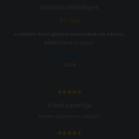
Vásárlói vélemények
97.76%
a vásárlók közül ajánlaná ismerősének ezt a boltot.
21659
vélemény alapján
Laca
-
A bolt vásárlója
Minden tökéletesen működik.