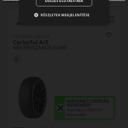
ÖSSZES ELUTASÍTÁSA
RÉSZLETEK MEGJELENÍTÉSE
0 értékelés
195/65R15 (91) H
Carlorful A/S
NÉGYÉVSZAKOS GUMI
AKÁR 8.000 FT SZERELÉSI
KEDVEZMÉNY!
Használja a LENDÜLET
kuponkódot!