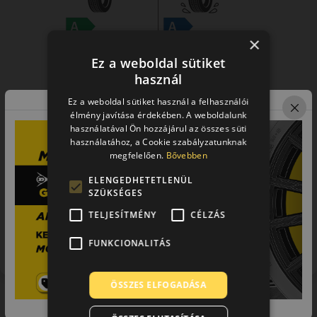
×
Ez a weboldal sütiket
használ
Ez a weboldal sütiket használ a felhasználói
élmény javítása érdekében. A weboldalunk
használatával Ön hozzájárul az összes süti
használatához, a Cookie szabályzatunknak
megfelelően.
Bővebben
ELENGEDHETETLENÜL
SZÜKSÉGES
TELJESÍTMÉNY
CÉLZÁS
Figyelem a feltüntetett címke adatok tájékoztató
jellegűek. Előfordulhat, hogy még a korábbi EU-s címkével
FUNKCIONALITÁS
ellátott abroncs kerül kiszállításra.
ÖSSZES ELFOGADÁSA
Hasonló termékek