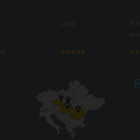
Laca
A b
-
Mind
ot.