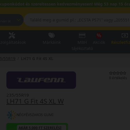
kuponkódot és szereltessen kedvezményesen! Még 53 nap 15 óra
pest, Fehérvári út
zolgáltatások
Márkáink
MBH
Akciók
Részletfi
tájékoztató
5/55R19
LH71 G Fit 4S XL
0 értékelés
235/55R19
LH71 G Fit 4S XL W
NÉGYÉVSZAKOS GUMI
AKÁR 5.000 FT SZERELÉSI