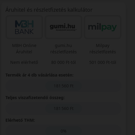
Áruhitel és részletfizetés kalkulátor
MBH Online
gumi.hu
Milpay
Áruhitel
részletfizetés
részletfizetés
Nem elérhető
80 000 Ft-tól
501 000 Ft-tól
Termék ár 4 db vásárlása esetén:
181 560 Ft
Teljes viszafizetendő összeg:
181 560 Ft
Elérhető THM:
0%