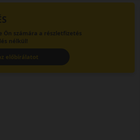
ÉS
 Ön számára a részletfizetés
és nélkül!
z előbírálatot