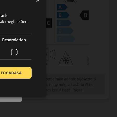
lunk
nak megfelelően.
Besorolatlan
ELFOGADÁSA
Figyelem a feltüntetett címke adatok tájékoztató
jellegűek. Előfordulhat, hogy még a korábbi EU-s
címkével ellátott abroncs kerül kiszállításra.