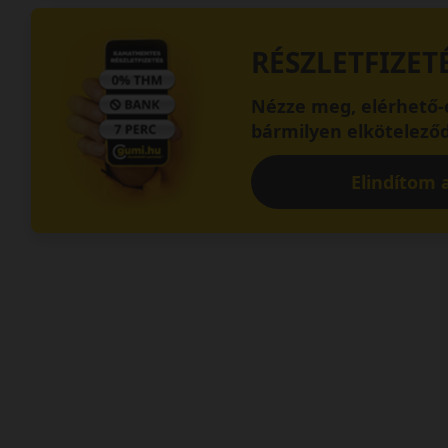
RÉSZLETFIZET
Nézze meg, elérhető-e
bármilyen elköteleződ
Elindítom a