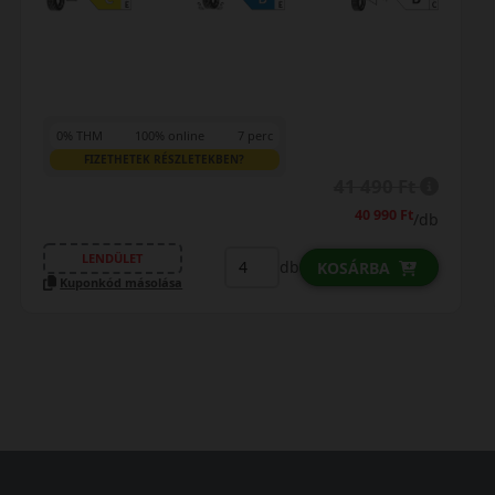
7 perc
0% THM
100% online
KBEN?
FIZETHETEK RÉSZLETEKBEN
41 490 Ft
40 990 Ft
/db
LENDÜLET
db
KOSÁRBA
Kuponkód másolása