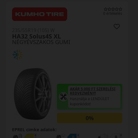
0 értékelés
235/55R19 (105) W
L
N-Blue 4Season 2 
UMI
NÉGYÉVSZAKOS GU
AKÁR 5.000 FT SZERELÉSI
KEDVEZMÉNY!
Használja a LENDÜLET
kuponkódot!
0%
EPREL cimke adatok: