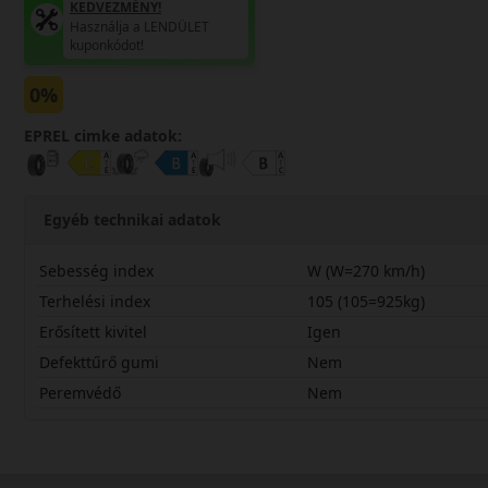
KEDVEZMÉNY!
Használja a LENDÜLET
kuponkódot!
0%
EPREL cimke adatok:
Egyéb technikai adatok
Sebesség index
W (W=270 km/h)
Terhelési index
105 (105=925kg)
Erősített kivitel
Igen
Defekttűrő gumi
Nem
Peremvédő
Nem
23555R19WLH71X