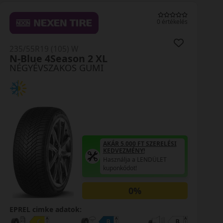
0 értékelés
235/55R19 (105) W
XL
AW-6 SUV XL
MI
NÉGYÉVSZAKOS GUMI
AKÁR 5.000 FT SZERELÉSI
A
KEDVEZMÉNY!
K
Használja a LENDÜLET
H
kuponkódot!
k
0%
EPREL cimke adatok: