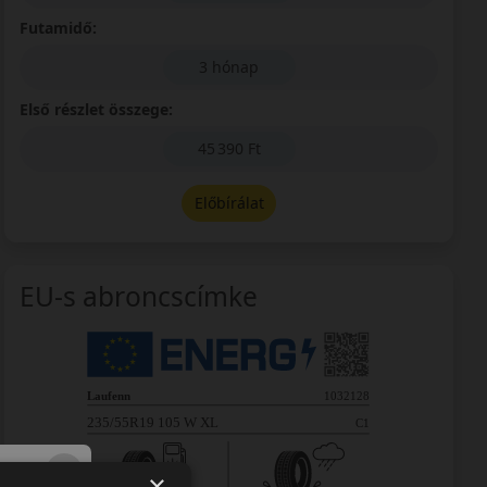
Futamidő:
3 hónap
Első részlet összege:
45 390 Ft
Előbírálat
EU-s abroncscímke
×