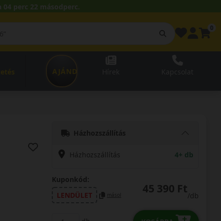
 04 perc 21 másodperc.
0
AJÁNDÉKUTALVÁNY
zetés
Hírek
Kapcsolat
Házhozszállítás
Házhozszállítás
4+ db
Kuponkód:
45 390 Ft
LENDÜLET
/db
másol