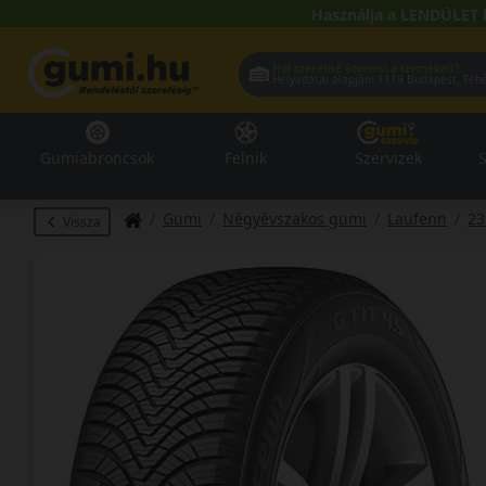
Használja a LENDÜLET 
Hol szeretné átvenni a termékeit?
Helyadatai alapján:
1119 Buda
Gumiabroncsok
Felnik
Szervizek
S
Gumi
Négyévszakos gumi
Laufenn
23
Vissza