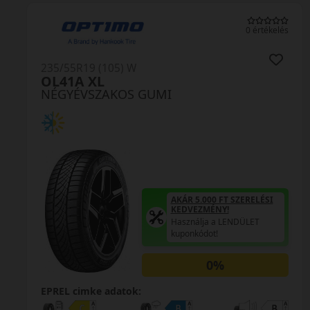
0 értékelés
W
235/55R19 (105) W
HA32 Solus4S X
 GUMI
NÉGYÉVSZAKOS G
AKÁR 5.000 FT SZERELÉSI
KEDVEZMÉNY!
Használja a LENDÜLET
kuponkódot!
0%
k:
EPREL cimke adatok: